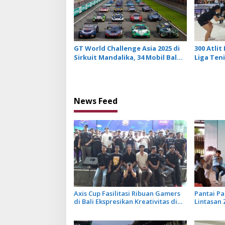
GT World Challenge Asia 2025 di
300 Atlit
Sirkuit Mandalika, 34 Mobil Balap
Liga Teni
Dunia Bakal Adu Kecepatan
Cup ITB 
News Feed
Axis Cup Fasilitasi Ribuan Gamers
Pantai P
di Bali Ekspresikan Kreativitas di
Lintasan 
Ruang Digital