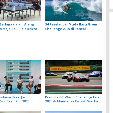
 Berlaga dalam Ajang
54 Peselancar Muda Ikuti Grom
s Meja Bali Piala Rektor
Challenge 2025 di Pantai
STIKOM Bali
Serangan
andawa Bakal Jadi
Practice GT World Challenge Asia
Zinc Trail Run 2025
2025 di Mandalika Circuit, Wei Lu
dan Alessio Picariello Jadi
Pembalap Tercepat