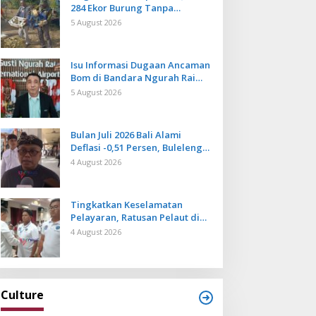
284 Ekor Burung Tanpa
Dokumen Dilepasliarkan Cegah
5 August 2026
Ancaman Penyakit
Isu Informasi Dugaan Ancaman
Bom di Bandara Ngurah Rai
Bali Tidak Benar, Operasional
5 August 2026
Penerbangan Lancar
Bulan Juli 2026 Bali Alami
Deflasi -0,51 Persen, Buleleng
Catat Penurunan Terendah
4 August 2026
Tingkatkan Keselamatan
Pelayaran, Ratusan Pelaut di
Bali Ikuti Pelatihan MPR dan
4 August 2026
JMPR
Culture