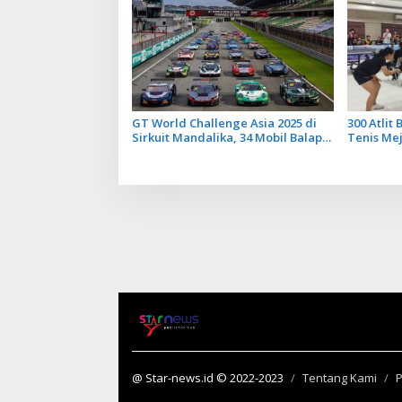
GT World Challenge Asia 2025 di
300 Atlit
Sirkuit Mandalika, 34 Mobil Balap
Tenis Mej
Dunia Bakal Adu Kecepatan
ITB STIK
@ Star-news.id © 2022-2023
Tentang Kami