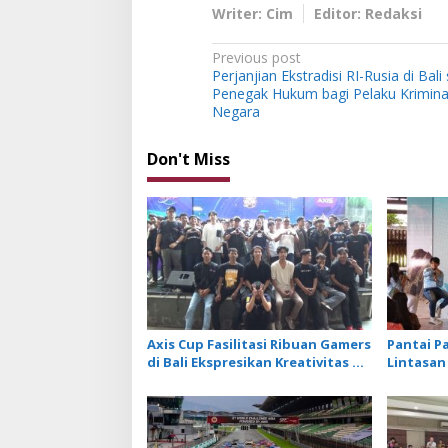
Writer: Cim
Editor: Redaksi
P
Previous post
Perjanjian Ekstradisi RI-Rusia di Bali
o
Penegak Hukum bagi Pelaku Kriminal
s
Negara
t
Don't Miss
n
a
v
i
g
a
t
Axis Cup Fasilitasi Ribuan Gamers
Pantai P
i
di Bali Ekspresikan Kreativitas di
Lintasan 
Ruang Digital
o
n