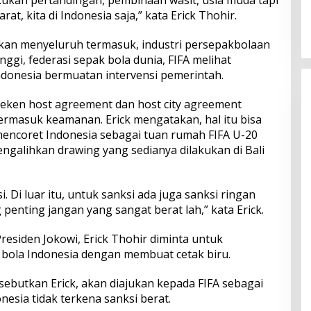
dan Serapan Investasi, Sira
rat, kita di Indonesia saja,” kata Erick Thohir.
Village Grand Outlet Bali Resmi
Dibuka di KEK Kura Kura
akan menyeluruh termasuk, industri persepakbolaan
inggi, federasi sepak bola dunia, FIFA melihat
ndonesia bermuatan intervensi pemerintah.
meneken host agreement dan host city agreement
ermasuk keamanan. Erick mengatakan, hal itu bisa
mencoret Indonesia sebagai tuan rumah FIFA U-20
galihkan drawing yang sedianya dilakukan di Bali
. Di luar itu, untuk sanksi ada juga sanksi ringan
 penting jangan yang sangat berat lah,” kata Erick.
siden Jokowi, Erick Thohir diminta untuk
bola Indonesia dengan membuat cetak biru.
isebutkan Erick, akan diajukan kepada FIFA sebagai
nesia tidak terkena sanksi berat.