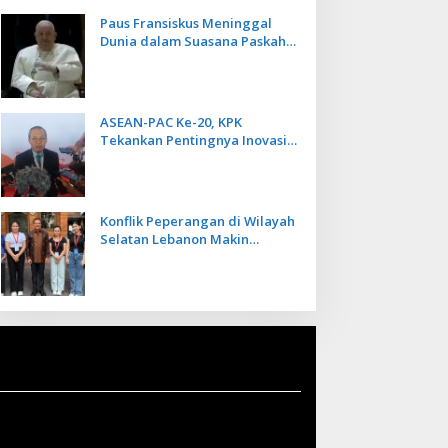
Paus Fransiskus Meninggal
Dunia dalam Suasana Paskah
di Usia 88 Tahun
ASEAN-PAC Ke-20, KPK
Tekankan Pentingnya Inovasi
Teknologi dalam
Pemberantasan Korupsi
Konflik Peperangan di Wilayah
Selatan Lebanon Makin
Memanas, PMI Asal Bali
Dipulangkan ke Indonesia