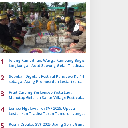
1
Jelang Ramadhan, Warga Kampung Bugis
Lingkungan Adat Suwung Gelar Tradisi
Ziarah Akbar
2
Sepekan Digelar, Festival Pandawa Ke-14
sebagai Ajang Promosi dan Lestarikan
Budaya Bali
3
Fruit Carving Berkonsep Biota Laut
Menutup Gelaran Sanur Village Festival
2025
4
Lomba Ngelawar di SVF 2025, Upaya
Lestarikan Tradisi Turun Temurun yang
Mulai Pudar
5
Resmi Dibuka, SVF 2025 Usung Spirit Guna