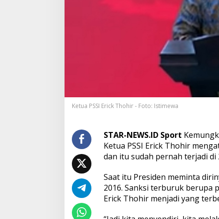
S
e
p
a
k
B
o
l
a
I
n
d
Ketua PSSI Erick Thohir - Foto: Istimewa
o
n
e
STAR-NEWS.ID Sport
Kemungkin
s
Ketua PSSI Erick Thohir meng
i
a
dan itu sudah pernah terjadi di 
Saat itu Presiden meminta dirin
2016. Sanksi terburuk berupa p
Erick Thohir menjadi yang terbe
“Jadi kita menyendiri, kita me