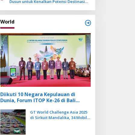
Dusun untuk Kenalkan Potensi Destinasi
Wisata Sanur
World
Diikuti 10 Negara Kepulauan di
Dunia, Forum ITOP Ke-26 di Bali
Angkat Pariwisata Kebugaran
Berbasis Alam dan Budaya
GT World Challenge Asia 2025
di Sirkuit Mandalika, 34 Mobil
Balap Dunia Bakal Adu
Kecepatan