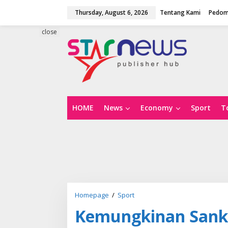
S
Thursday, August 6, 2026
Tentang Kami
Pedom
k
i
p
close
t
o
c
o
n
t
e
n
HOME
News
Economy
Sport
T
t
Homepage
/
Sport
K
e
Kemungkinan Sanks
m
u