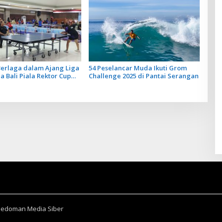
 Berlaga dalam Ajang Liga
54 Peselancar Muda Ikuti Grom
a Bali Piala Rektor Cup
Challenge 2025 di Pantai Serangan
OM Bali
Pedoman Media Siber