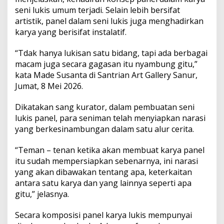
V
seni lukis umum terjadi. Selain lebih bersifat
e
artistik, panel dalam seni lukis juga menghadirkan
r
n
karya yang berisifat instalatif.
a
l
“Tdak hanya lukisan satu bidang, tapi ada berbagai
A
macam juga secara gagasan itu nyambung gitu,”
r
kata Made Susanta di Santrian Art Gallery Sanur,
t
i
Jumat, 8 Mei 2026.
s
t
Dikatakan sang kurator, dalam pembuatan seni
i
lukis panel, para seniman telah menyiapkan narasi
c
yang berkesinambungan dalam satu alur cerita.
s
e
b
“Teman – tenan ketika akan membuat karya panel
a
itu sudah mempersiapkan sebenarnya, ini narasi
g
yang akan dibawakan tentang apa, keterkaitan
a
antara satu karya dan yang lainnya seperti apa
i
R
gitu,” jelasnya.
u
a
Secara komposisi panel karya lukis mempunyai
n