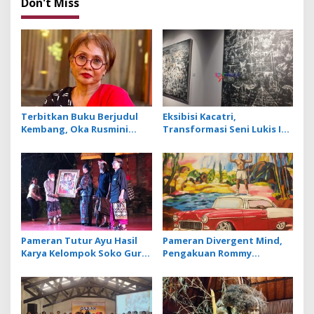
Don't Miss
i
o
n
Terbitkan Buku Berjudul
Eksibisi Kacatri,
Kembang, Oka Rusmini
Transformasi Seni Lukis I
Suarakan Isu Perempuan
Made Wiradana dari
dan Trauma Peristiwa 1965
Primitif ke Rerajahan
Pameran Tutur Ayu Hasil
Pameran Divergent Mind,
Karya Kelompok Soko Guru
Pengakuan Rommy
Siratkan Makna Petuah
Sukadana tentang
Otoritas Tanpa Linier
terhadap Karya yang
Dihasilkan