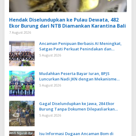
Hendak Diselundupkan ke Pulau Dewata, 482
Ekor Burung dari NTB Diamankan Karantina Bali
7 August 2026
Ancaman Penipuan Berbasis AI Meningkat,
Satgas Pasti Perkuat Penindakan dan
Pengembangan Aplikasi Anti Penipuan
5 August 2026
Mudahkan Peserta Bayar Iuran, BPJS
Luncurkan Nadi JKN dengan Mekanisme
Menabung
5 August 2026
Gagal Diselundupkan ke Jawa, 284 Ekor
Burung Tanpa Dokumen Dilepasliarkan
Cegah Ancaman Penyakit
5 August 2026
Isu Informasi Dugaan Ancaman Bom di