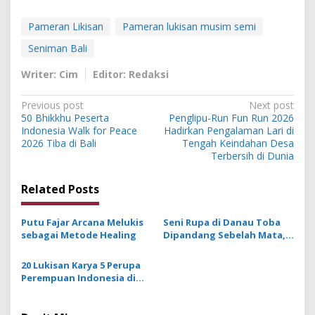
Pameran Likisan
Pameran lukisan musim semi
Seniman Bali
Writer: Cim
Editor: Redaksi
P
Previous post
Next post
50 Bhikkhu Peserta
Penglipu-Run Fun Run 2026
o
Indonesia Walk for Peace
Hadirkan Pengalaman Lari di
s
2026 Tiba di Bali
Tengah Keindahan Desa
Terbersih di Dunia
t
n
Related Posts
a
v
Putu Fajar Arcana Melukis
Seni Rupa di Danau Toba
sebagai Metode Healing
Dipandang Sebelah Mata, 9
i
Seniman Serap Spirit dari
g
Perupa Bali
20 Lukisan Karya 5 Perupa
Perempuan Indonesia di
a
Pamerkan di Santrian Art
t
Gallery Sanur