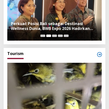
n
Perkuat Posisi Bali sebagai Destinasi
F
Wellness Dunia, BWB Expo 2026 Hadirkan
I
Exhibitor Nasional dan Global
K
Tourism