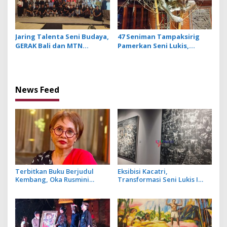
Jaring Talenta Seni Budaya,
47 Seniman Tampaksirig
GERAK Bali dan MTN
Pamerkan Seni Lukis,
Perkuat Regenerasi
Patung hingga Instalasi
Seniman Rupa
Ogoh-ogoh di Santrian Art
Gallery Sanur
News Feed
Terbitkan Buku Berjudul
Eksibisi Kacatri,
Kembang, Oka Rusmini
Transformasi Seni Lukis I
Suarakan Isu Perempuan
Made Wiradana dari Primitif
dan Trauma Peristiwa 1965
ke Rerajahan