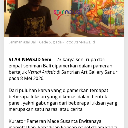
r
P
a
m
e
r
a
n
,
Seniman asal Bali I Gede Sugiada - Foto: Star-News. Id
G
e
d
STAR-NEWS.ID Seni
– 23 karya seni rupa dari
e
empat seniman Bali dipamerkan dalam pameran
S
bertajuk
Vernal Artistic
di Santrian Art Gallery Sanur
u
pada 8 Mei 2026.
g
i
a
Dari puluhan karya yang dipamerkan terdapat
d
beberapa lukisan yang dikemas dalam bentuk
a
panel, yakni gabungan dari beberapa lukisan yang
S
merupakan satu narasi atau cerita.
e
b
u
Kurator Pameran Made Susanta Dwitanaya
t
menjelaskan, kehadiran konsep panel dalam karya