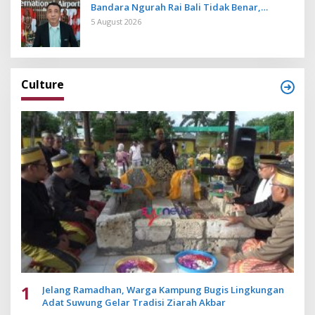
Bandara Ngurah Rai Bali Tidak Benar,
Operasional Penerbangan Lancar
5 August 2026
Culture
1
Jelang Ramadhan, Warga Kampung Bugis Lingkungan
Adat Suwung Gelar Tradisi Ziarah Akbar