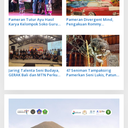
Pameran Tutur Ayu Hasil
Pameran Divergent Mind,
Karya Kelompok Soko Guru
Pengakuan Rommy
Siratkan Makna Petuah
Sukadana tentang Otoritas
Tanpa Linier terhadap Karya
yang Dihasilkan
Jaring Talenta Seni Budaya,
47 Seniman Tampaksirig
GERAK Bali dan MTN Perkuat
Pamerkan Seni Lukis, Patung
Regenerasi Seniman Rupa
hingga Instalasi Ogoh-ogoh
di Santrian Art Gallery Sanur