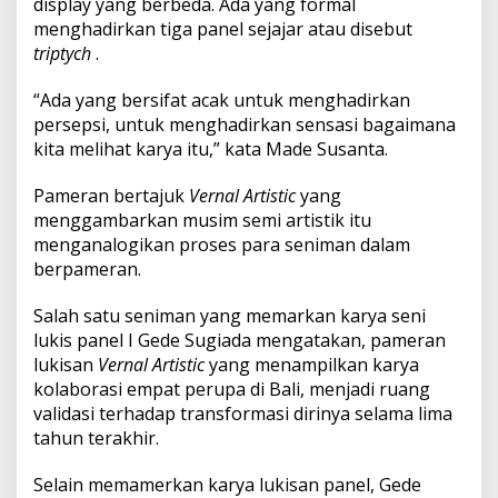
display yang berbeda. Ada yang formal
g
menghadirkan tiga panel sejajar atau disebut
V
a
triptych
.
l
i
“Ada yang bersifat acak untuk menghadirkan
d
persepsi, untuk menghadirkan sensasi bagaimana
a
kita melihat karya itu,” kata Made Susanta.
s
i
Pameran bertajuk
Vernal Artistic
yang
menggambarkan musim semi artistik itu
menganalogikan proses para seniman dalam
berpameran.
Salah satu seniman yang memarkan karya seni
lukis panel I Gede Sugiada mengatakan, pameran
lukisan
Vernal Artistic
yang menampilkan karya
kolaborasi empat perupa di Bali, menjadi ruang
validasi terhadap transformasi dirinya selama lima
tahun terakhir.
Selain memamerkan karya lukisan panel, Gede