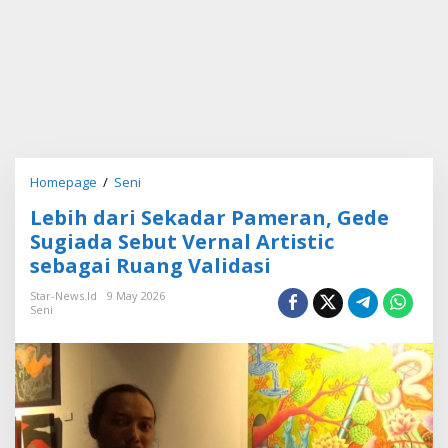
Homepage
/
Seni
L
e
Lebih dari Sekadar Pameran, Gede
b
i
Sugiada Sebut Vernal Artistic
h
sebagai Ruang Validasi
d
a
Star-News.id
9 May 2026
r
Seni
i
S
e
k
a
d
a