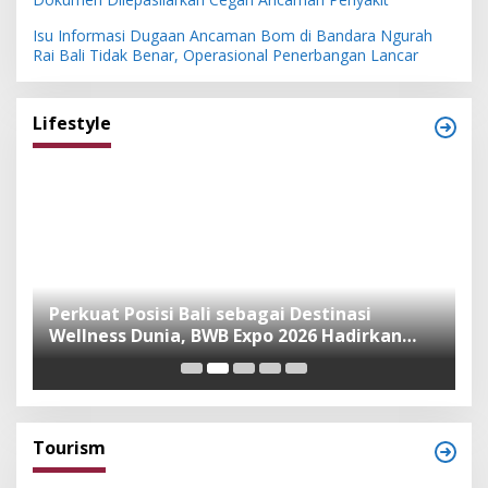
Isu Informasi Dugaan Ancaman Bom di Bandara Ngurah
Rai Bali Tidak Benar, Operasional Penerbangan Lancar
Lifestyle
n
Perkuat Posisi Bali sebagai Destinasi
F
Wellness Dunia, BWB Expo 2026 Hadirkan
I
Exhibitor Nasional dan Global
K
Tourism