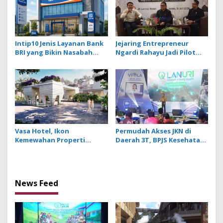
Intip10 Jenis Layanan Bank
Jejaring Entrepreneur
BRI yang Bikin Nasabah
Ngardi Rahayu Jadi Pilot
Tetap Setia
Project Ekosistem UMKM
Nusa Dua
Vasa Hotel, Ikon
Permudah Akses JKN di
Kemewahan Properti
Daerah 3T, BPJS Kesehatan
Hospitality Bintang Lima
Hadirkan Layanan Ujung
Hadir di Ubud
Negeri
News Feed