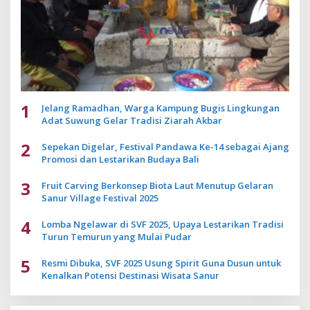
1
Jelang Ramadhan, Warga Kampung Bugis Lingkungan
Adat Suwung Gelar Tradisi Ziarah Akbar
2
Sepekan Digelar, Festival Pandawa Ke-14 sebagai Ajang
Promosi dan Lestarikan Budaya Bali
3
Fruit Carving Berkonsep Biota Laut Menutup Gelaran
Sanur Village Festival 2025
4
Lomba Ngelawar di SVF 2025, Upaya Lestarikan Tradisi
Turun Temurun yang Mulai Pudar
5
Resmi Dibuka, SVF 2025 Usung Spirit Guna Dusun untuk
Kenalkan Potensi Destinasi Wisata Sanur