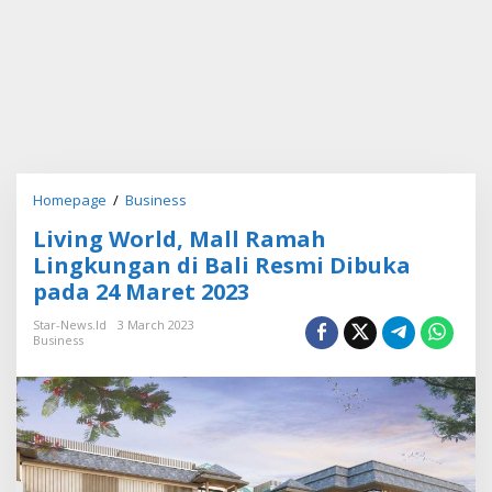
Homepage
/
Business
L
i
Living World, Mall Ramah
v
i
Lingkungan di Bali Resmi Dibuka
n
pada 24 Maret 2023
g
W
Star-News.id
3 March 2023
o
Business
r
l
d
,
M
a
l