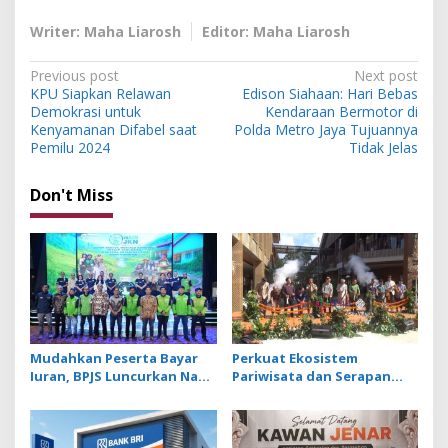
Writer: Maha Liarosh
Editor: Maha Liarosh
P
Previous post
Next post
KPU Siapkan Relawan
Edison Siahaan: Hari Bebas
o
Demokrasi untuk
Kendaraan Bermotor di
s
Kenyamanan Difabel saat
Polda Metro Jaya Tujuannya
Pemilu 2024
Tidak Jelas
t
n
Don't Miss
a
v
i
g
a
t
Mudahkan Peserta Bayar
Perkuat Ekosistem
Iuran, BPJS Luncurkan Nadi
Pariwisata dan Serapan
i
JKN dengan Mekanisme
Investasi, Sira Village
o
Menabung
Grand Outlet Bali Resmi
Dibuka di KEK Kura Kura
n