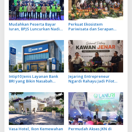
Mudahkan Peserta Bayar
Perkuat Ekosistem
Iuran, BPJS Luncurkan Nadi
Pariwisata dan Serapan
JKN dengan Mekanisme
Investasi, Sira Village Grand
Menabung
Outlet Bali Resmi Dibuka di
KEK Kura Kura
Intip10 Jenis Layanan Bank
Jejaring Entrepreneur
BRI yang Bikin Nasabah
Ngardi Rahayu Jadi Pilot
Tetap Setia
Project Ekosistem UMKM
Nusa Dua
Vasa Hotel, Ikon Kemewahan
Permudah Akses JKN di