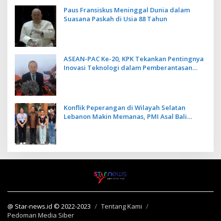
Paus Fransiskus Meninggal Dunia dalam
Suasana Paskah di Usia 88 Tahun
ASEAN-PAC Ke-20, KPK Tekankan Pentingnya
Inovasi Teknologi dalam Pemberantasan
Korupsi
Konflik Peperangan di Wilayah Selatan
Lebanon Makin Memanas, PMI Asal Bali
Dipulangkan ke Indonesia
@ Star-news.id © 2022-2023
Tentang Kami
Pedoman Media Siber