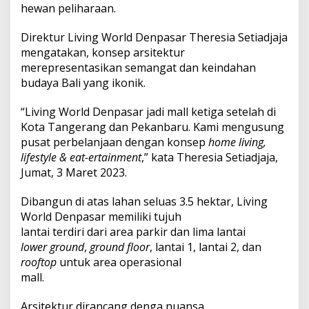
m
hewan peliharaan.
i
D
Direktur Living World Denpasar Theresia Setiadjaja
i
mengatakan, konsep arsitektur
b
u
merepresentasikan semangat dan keindahan
k
budaya Bali yang ikonik.
a
p
“Living World Denpasar jadi mall ketiga setelah di
a
Kota Tangerang dan Pekanbaru. Kami mengusung
d
a
pusat perbelanjaan dengan konsep
home living,
2
lifestyle & eat-ertainment
,” kata Theresia Setiadjaja,
4
Jumat, 3 Maret 2023.
M
a
Dibangun di atas lahan seluas 3.5 hektar, Living
r
e
World Denpasar memiliki tujuh
t
lantai terdiri dari area parkir dan lima lantai
2
lower ground
,
ground floor
, lantai 1, lantai 2, dan
0
rooftop
untuk area operasional
2
mall.
3
Arsitektur dirancang denga nuansa