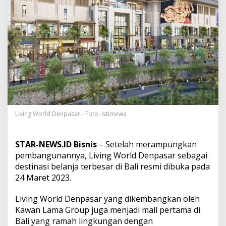
l
R
a
m
a
h
L
i
n
g
k
u
n
Living World Denpasar - Foto: Istimewa
g
a
n
STAR-NEWS.ID Bisnis
– Setelah merampungkan
d
pembangunannya, Living World Denpasar sebagai
i
B
destinasi belanja terbesar di Bali resmi dibuka pada
a
24 Maret 2023.
l
i
Living World Denpasar yang dikembangkan oleh
R
Kawan Lama Group juga menjadi mall pertama di
e
s
Bali yang ramah lingkungan dengan