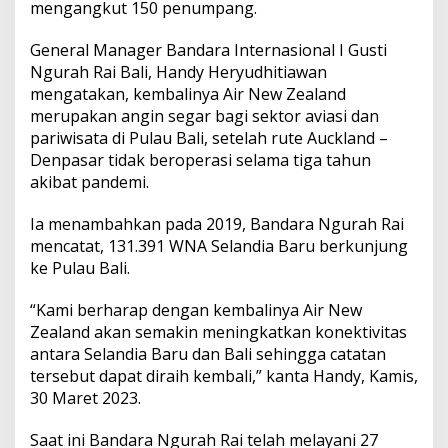
P
mengangkut 150 penumpang.
e
r
General Manager Bandara Internasional I Gusti
d
Ngurah Rai Bali, Handy Heryudhitiawan
a
mengatakan, kembalinya Air New Zealand
n
a
merupakan angin segar bagi sektor aviasi dan
k
pariwisata di Pulau Bali, setelah rute Auckland –
e
Denpasar tidak beroperasi selama tiga tahun
B
akibat pandemi.
a
l
i
Ia menambahkan pada 2019, Bandara Ngurah Rai
d
mencatat, 131.391 WNA Selandia Baru berkunjung
e
ke Pulau Bali.
n
g
“Kami berharap dengan kembalinya Air New
a
n
Zealand akan semakin meningkatkan konektivitas
M
antara Selandia Baru dan Bali sehingga catatan
e
tersebut dapat diraih kembali,” kanta Handy, Kamis,
n
30 Maret 2023.
g
a
n
Saat ini Bandara Ngurah Rai telah melayani 27