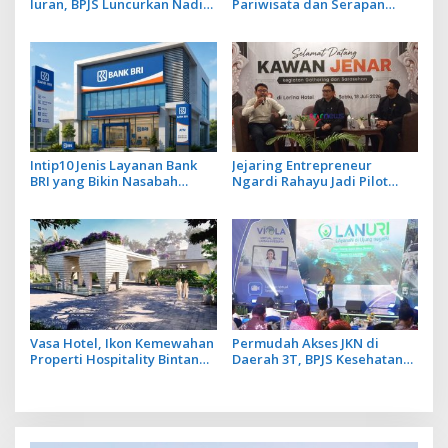
Iuran, BPJS Luncurkan Nadi
Pariwisata dan Serapan
JKN dengan Mekanisme
Investasi, Sira Village Grand
Menabung
Outlet Bali Resmi Dibuka di
KEK Kura Kura
Intip10 Jenis Layanan Bank
Jejaring Entrepreneur
BRI yang Bikin Nasabah
Ngardi Rahayu Jadi Pilot
Tetap Setia
Project Ekosistem UMKM
Nusa Dua
Vasa Hotel, Ikon Kemewahan
Permudah Akses JKN di
Properti Hospitality Bintang
Daerah 3T, BPJS Kesehatan
Lima Hadir di Ubud
Hadirkan Layanan Ujung
Negeri