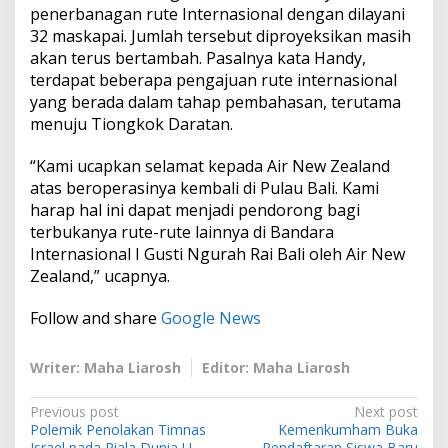
g
penerbanagan rute Internasional dengan dilayani
k
32 maskapai. Jumlah tersebut diproyeksikan masih
u
akan terus bertambah. Pasalnya kata Handy,
t
terdapat beberapa pengajuan rute internasional
2
5
yang berada dalam tahap pembahasan, terutama
5
menuju Tiongkok Daratan.
P
e
“Kami ucapkan selamat kepada Air New Zealand
n
atas beroperasinya kembali di Pulau Bali. Kami
u
m
harap hal ini dapat menjadi pendorong bagi
p
terbukanya rute-rute lainnya di Bandara
a
Internasional I Gusti Ngurah Rai Bali oleh Air New
n
Zealand,” ucapnya.
g
Follow and share
Google News
Writer: Maha Liarosh
Editor: Maha Liarosh
P
Previous post
Next post
Polemik Penolakan Timnas
Kemenkumham Buka
o
Israel pada Piala Dunia U-
Pendaftaran Siswa Baru