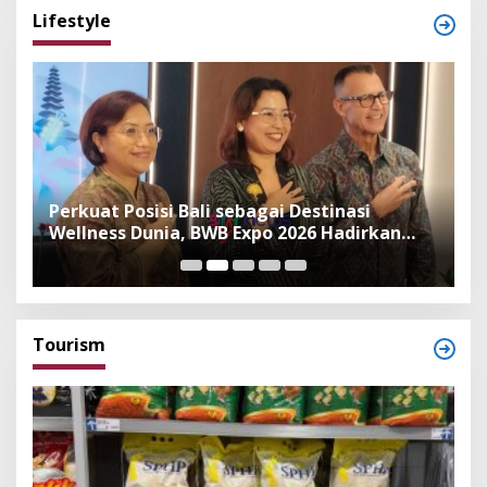
Lifestyle
n
Perkuat Posisi Bali sebagai Destinasi
F
Wellness Dunia, BWB Expo 2026 Hadirkan
I
Exhibitor Nasional dan Global
K
Tourism