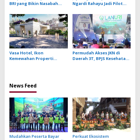
BRI yang Bikin Nasabah
Ngardi Rahayu Jadi Pilot
Tetap Setia
Project Ekosistem UMKM
Nusa Dua
Vasa Hotel, Ikon
Permudah Akses JKN di
Kemewahan Properti
Daerah 3T, BPJS Kesehatan
Hospitality Bintang Lima
Hadirkan Layanan Ujung
Hadir di Ubud
Negeri
News Feed
Mudahkan Peserta Bayar
Perkuat Ekosistem