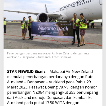
e
l
a
n
d
M
e
l
a
k
u
k
a
Penerbangan perdana maskapai Air New Zeland dengan rute
n
Auckland - Denpasar - Auckland - Foto: Istimewa
P
e
n
STAR-NEWS.ID Bisnis
– Makapai Air New Zeland
e
memulai penerbangan perdananya dengan Rute
r
Auckland – Denpasar – Auckland pada Rabu, 29
b
a
Maret 2023. Pesawat Boeing 787-9, dengan nomor
n
penerbangan NZ064 mengangkut 255 penumpang
g
dari Auckland menuju Denpasar, dan kembali ke
a
Auckland pada pukul 17.50 WITA dengan
n