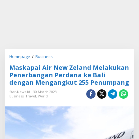
Homepage
/
Business
M
a
Maskapai Air New Zeland Melakukan
s
k
Penerbangan Perdana ke Bali
a
dengan Mengangkut 255 Penumpang
p
a
Star-News.id
30 March 2023
i
Business
,
Travel
,
World
A
i
r
N
e
w
Z