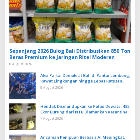
Sepanjang 2026 Bulog Bali Distribusikan 850 Ton
Beras Premium ke Jaringan Ritel Moderen
8 August 2026
Aksi Partai Demokrat Bali di Pantai Lembeng,
Rawat Lingkungan hingga Lepas Ratusan
Tukik Bedawang Nala
8 August 2026
Hendak Diselundupkan ke Pulau Dewata, 482
Ekor Burung dari NTB Diamankan Karantina
Bali
7 August 2026
Ancaman Penipuan Berbasis AI Meningkat,