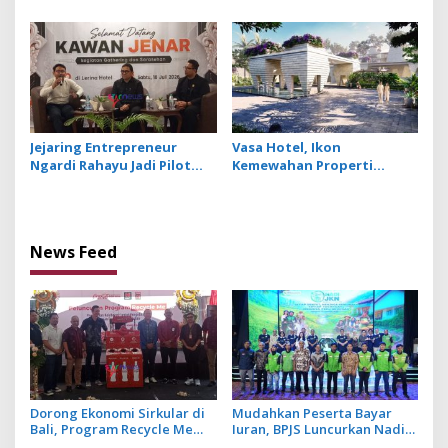
Investasi, Sira Village
Tetap Setia
Grand Outlet Bali Resmi
Dibuka di KEK Kura Kura
Jejaring Entrepreneur
Vasa Hotel, Ikon
Ngardi Rahayu Jadi Pilot
Kemewahan Properti
Project Ekosistem UMKM
Hospitality Bintang Lima
Nusa Dua
Hadir di Ubud
News Feed
Dorong Ekonomi Sirkular di
Mudahkan Peserta Bayar
Bali, Program Recycle Me
Iuran, BPJS Luncurkan Nadi
Ubah Botol Plastik Bekas Jadi
JKN dengan Mekanisme