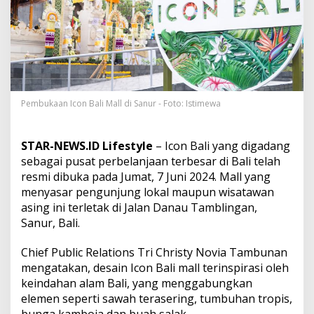
L
o
k
a
l
H
i
n
g
Pembukaan Icon Bali Mall di Sanur - Foto: Istimewa
g
a
W
STAR-NEWS.ID Lifestyle
– Icon Bali yang digadang
i
sebagai pusat perbelanjaan terbesar di Bali telah
s
resmi dibuka pada Jumat, 7 Juni 2024. Mall yang
a
menyasar pengunjung lokal maupun wisatawan
t
a
asing ini terletak di Jalan Danau Tamblingan,
w
Sanur, Bali.
a
n
Chief Public Relations Tri Christy Novia Tambunan
A
mengatakan, desain Icon Bali mall terinspirasi oleh
s
i
keindahan alam Bali, yang menggabungkan
n
elemen seperti sawah terasering, tumbuhan tropis,
g
bunga kamboja dan buah salak.