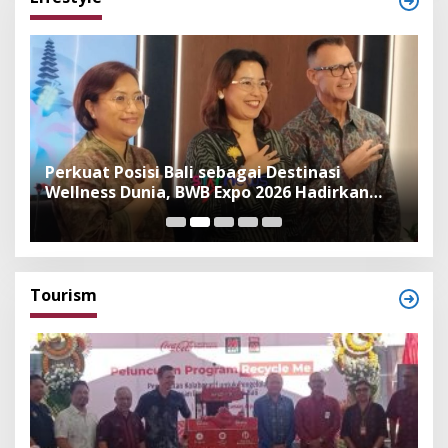
n
Perkuat Posisi Bali sebagai Destinasi
F
Wellness Dunia, BWB Expo 2026 Hadirkan
I
Exhibitor Nasional dan Global
K
Tourism