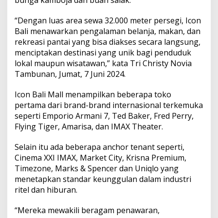
,
I
“Dengan luas area sewa 32.000 meter persegi, Icon
c
o
Bali menawarkan pengalaman belanja, makan, dan
n
rekreasi pantai yang bisa diakses secara langsung,
B
menciptakan destinasi yang unik bagi penduduk
a
lokal maupun wisatawan,” kata Tri Christy Novia
l
i
Tambunan, Jumat, 7 Juni 2024.
M
a
Icon Bali Mall menampilkan beberapa toko
l
pertama dari brand-brand internasional terkemuka
l
seperti Emporio Armani 7, Ted Baker, Fred Perry,
R
e
Flying Tiger, Amarisa, dan IMAX Theater.
s
m
Selain itu ada beberapa anchor tenant seperti,
i
Cinema XXI IMAX, Market City, Krisna Premium,
D
Timezone, Marks & Spencer dan Uniqlo yang
i
b
menetapkan standar keunggulan dalam industri
u
ritel dan hiburan.
k
a
“Mereka mewakili beragam penawaran,