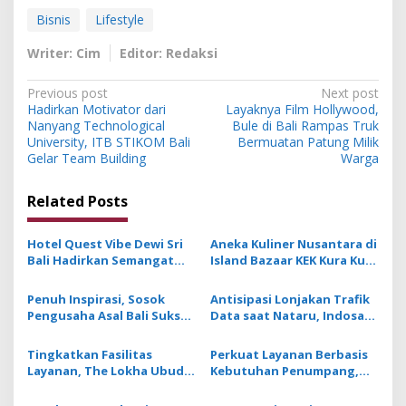
Bisnis
Lifestyle
Writer: Cim
Editor: Redaksi
P
Previous post
Next post
Hadirkan Motivator dari
Layaknya Film Hollywood,
o
Nanyang Technological
Bule di Bali Rampas Truk
s
University, ITB STIKOM Bali
Bermuatan Patung Milik
Gelar Team Building
Warga
t
n
Related Posts
a
v
Hotel Quest Vibe Dewi Sri
Aneka Kuliner Nusantara di
Bali Hadirkan Semangat
Island Bazaar KEK Kura Kura
i
Galungan dengan Unsur
Bali Diserbu Pengunjung
g
Keautentikan Budaya Bali
Penuh Inspirasi, Sosok
Antisipasi Lonjakan Trafik
Pengusaha Asal Bali Sukses
Data saat Nataru, Indosat
a
Berbisnis dengan Konsep
Optimalkan Kapasitas
t
Berbagi dan Memakmurkan
Jaringan di 7800 BTS
Tingkatkan Fasilitas
Perkuat Layanan Berbasis
Sesama
i
Layanan, The Lokha Ubud
Kebutuhan Penumpang,
Naik Kelas ke Resort
Bandara Ngurah Rai
o
Bintang Lima
Jalankan 24 Program