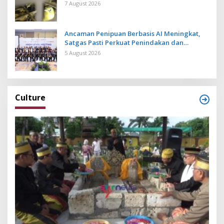
Bali
7 August 2026
Ancaman Penipuan Berbasis AI Meningkat,
Satgas Pasti Perkuat Penindakan dan
Pengembangan Aplikasi Anti Penipuan
5 August 2026
Culture