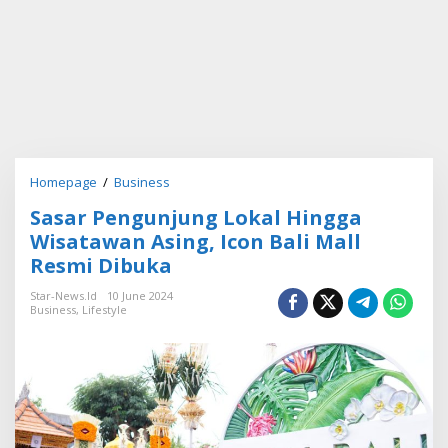
Homepage
/
Business
S
a
Sasar Pengunjung Lokal Hingga
s
a
Wisatawan Asing, Icon Bali Mall
r
Resmi Dibuka
P
e
Star-News.id
10 June 2024
n
Business
,
Lifestyle
g
u
n
j
u
n
g