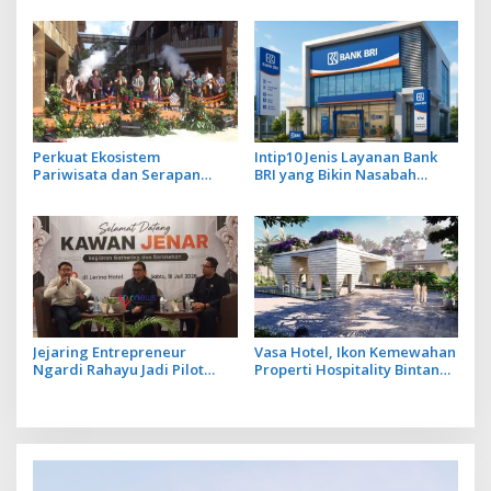
Bahan Baku Baru
Menabung
Perkuat Ekosistem
Intip10 Jenis Layanan Bank
Pariwisata dan Serapan
BRI yang Bikin Nasabah
Investasi, Sira Village Grand
Tetap Setia
Outlet Bali Resmi Dibuka di
KEK Kura Kura
Jejaring Entrepreneur
Vasa Hotel, Ikon Kemewahan
Ngardi Rahayu Jadi Pilot
Properti Hospitality Bintang
Project Ekosistem UMKM
Lima Hadir di Ubud
Nusa Dua