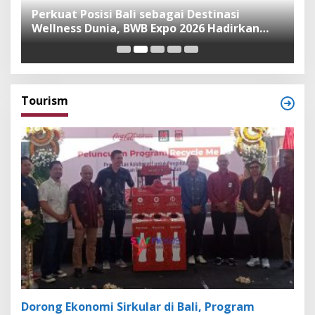
n
Perkuat Posisi Bali sebagai Destinasi
F
Wellness Dunia, BWB Expo 2026 Hadirkan
I
Exhibitor Nasional dan Global
K
Tourism
Dorong Ekonomi Sirkular di Bali, Program