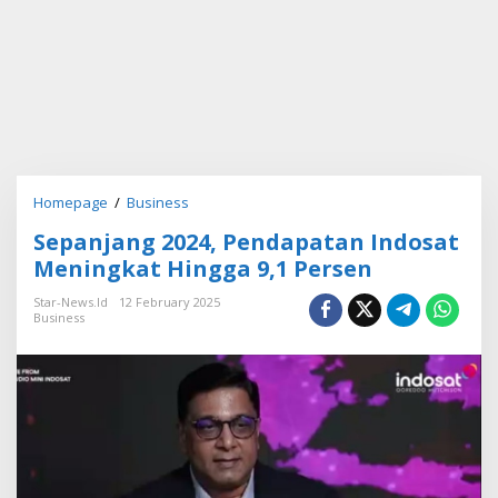
Homepage
/
Business
S
e
Sepanjang 2024, Pendapatan Indosat
p
a
Meningkat Hingga 9,1 Persen
n
j
Star-News.id
12 February 2025
Business
a
n
g
2
0
2
4
,
P