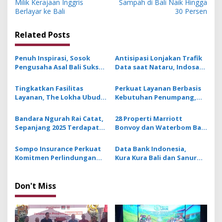
s
Milik Kerajaan Inggris
Sampah di Bali Naik Hingga
Berlayar ke Bali
30 Persen
t
n
Related Posts
a
v
Penuh Inspirasi, Sosok
Antisipasi Lonjakan Trafik
Pengusaha Asal Bali Sukses
Data saat Nataru, Indosat
i
Berbisnis dengan Konsep
Optimalkan Kapasitas
g
Berbagi dan Memakmurkan
Jaringan di 7800 BTS
Tingkatkan Fasilitas
Perkuat Layanan Berbasis
Sesama
Layanan, The Lokha Ubud
Kebutuhan Penumpang,
a
Naik Kelas ke Resort
Bandara Ngurah Rai
t
Bintang Lima
Jalankan 24 Program
Bandara Ngurah Rai Catat,
28 Properti Marriott
Perbaikan
i
Sepanjang 2025 Terdapat
Bonvoy dan Waterbom Bali
14 Penerbangan Baru oleh
Berkolaborasi Perkuat
o
10 Maskapai
Daya Tarik Wisata Premium
Sompo Insurance Perkuat
Data Bank Indonesia,
n
Berkelanjutan
Komitmen Perlindungan
Kura Kura Bali dan Sanur
Kesehatan Masyarakat dan
Miliki Capain
Dukung Perkembangan
Investasi Terbaik KEK se-
UMKM
Indonesia
Don't Miss