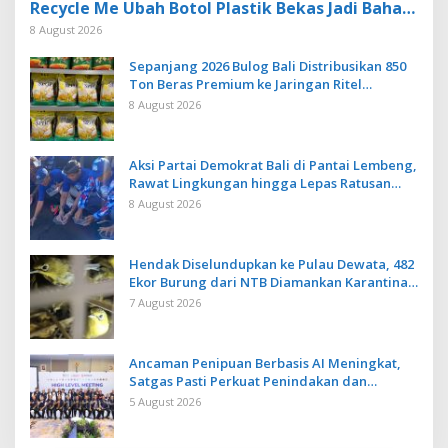
Recycle Me Ubah Botol Plastik Bekas Jadi Bahan
Baku Baru
8 August 2026
Sepanjang 2026 Bulog Bali Distribusikan 850
Ton Beras Premium ke Jaringan Ritel
Moderen
8 August 2026
Aksi Partai Demokrat Bali di Pantai Lembeng,
Rawat Lingkungan hingga Lepas Ratusan
Tukik Bedawang Nala
8 August 2026
Hendak Diselundupkan ke Pulau Dewata, 482
Ekor Burung dari NTB Diamankan Karantina
Bali
7 August 2026
Ancaman Penipuan Berbasis AI Meningkat,
Satgas Pasti Perkuat Penindakan dan
Pengembangan Aplikasi Anti Penipuan
5 August 2026