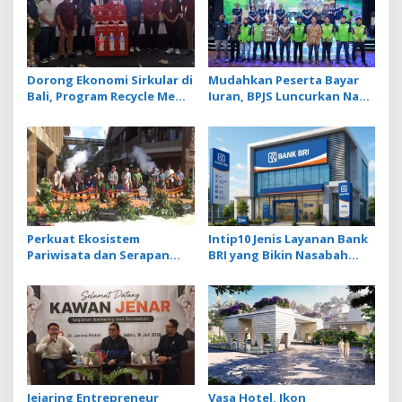
Dorong Ekonomi Sirkular di
Mudahkan Peserta Bayar
Bali, Program Recycle Me
Iuran, BPJS Luncurkan Nadi
Ubah Botol Plastik Bekas
JKN dengan Mekanisme
Jadi Bahan Baku Baru
Menabung
Perkuat Ekosistem
Intip10 Jenis Layanan Bank
Pariwisata dan Serapan
BRI yang Bikin Nasabah
Investasi, Sira Village
Tetap Setia
Grand Outlet Bali Resmi
Dibuka di KEK Kura Kura
Jejaring Entrepreneur
Vasa Hotel, Ikon