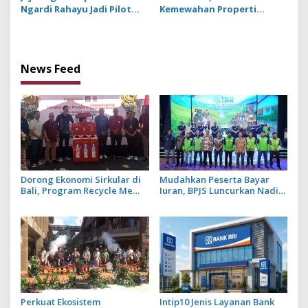
Ngardi Rahayu Jadi Pilot
Kemewahan Properti
Project Ekosistem UMKM
Hospitality Bintang Lima
Nusa Dua
Hadir di Ubud
News Feed
Dorong Ekonomi Sirkular di
Mudahkan Peserta Bayar
Bali, Program Recycle Me
Iuran, BPJS Luncurkan Nadi
Ubah Botol Plastik Bekas Jadi
JKN dengan Mekanisme
Bahan Baku Baru
Menabung
Perkuat Ekosistem
Intip10 Jenis Layanan Bank