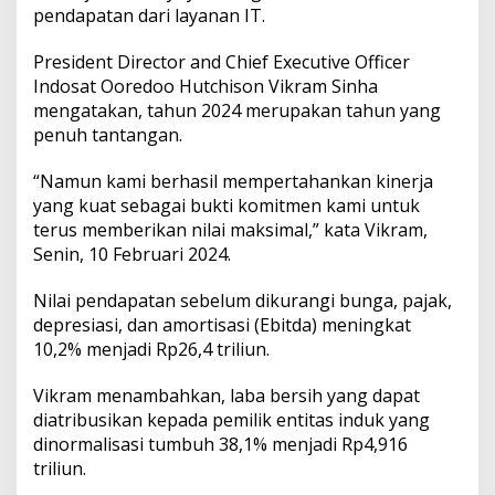
H
pendapatan dari layanan IT.
i
n
President Director and Chief Executive Officer
g
Indosat Ooredoo Hutchison Vikram Sinha
g
a
mengatakan, tahun 2024 merupakan tahun yang
9
penuh tantangan.
,
1
“Namun kami berhasil mempertahankan kinerja
P
yang kuat sebagai bukti komitmen kami untuk
e
r
terus memberikan nilai maksimal,” kata Vikram,
s
Senin, 10 Februari 2024.
e
n
Nilai pendapatan sebelum dikurangi bunga, pajak,
depresiasi, dan amortisasi (Ebitda) meningkat
10,2% menjadi Rp26,4 triliun.
Vikram menambahkan, laba bersih yang dapat
diatribusikan kepada pemilik entitas induk yang
dinormalisasi tumbuh 38,1% menjadi Rp4,916
triliun.