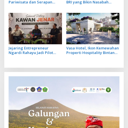
Pariwisata dan Serapan
BRI yang Bikin Nasabah
Investasi, Sira Village Grand
Tetap Setia
Outlet Bali Resmi Dibuka di
KEK Kura Kura
Jejaring Entrepreneur
Vasa Hotel, Ikon Kemewahan
Ngardi Rahayu Jadi Pilot
Properti Hospitality Bintang
Project Ekosistem UMKM
Lima Hadir di Ubud
Nusa Dua