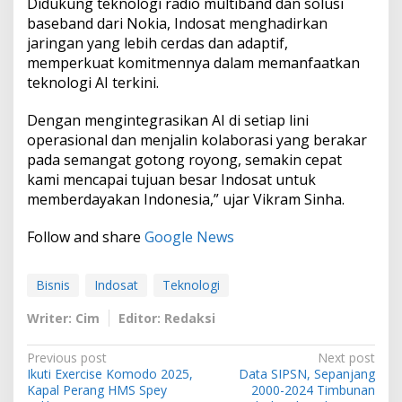
Didukung teknologi radio multiband dan solusi
baseband dari Nokia, Indosat menghadirkan
jaringan yang lebih cerdas dan adaptif,
memperkuat komitmennya dalam memanfaatkan
teknologi AI terkini.
Dengan mengintegrasikan AI di setiap lini
operasional dan menjalin kolaborasi yang berakar
pada semangat gotong royong, semakin cepat
kami mencapai tujuan besar Indosat untuk
memberdayakan Indonesia,” ujar Vikram Sinha.
Follow and share
Google News
Bisnis
Indosat
Teknologi
Writer: Cim
Editor: Redaksi
P
Previous post
Next post
Ikuti Exercise Komodo 2025,
Data SIPSN, Sepanjang
o
Kapal Perang HMS Spey
2000-2024 Timbunan