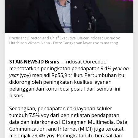
e
n
d
a
p
a
t
President Director and Chief Executive Officer Indosat Ooredoo
a
Hutchison Vikram Sinha - Foto: Tangkapan layar zoom meeting
n
I
n
STAR-NEWS.ID Bisnis
– Indosat Ooreedoo
d
mencatatkan peningkatan pendapatan 9,1%
year on
o
s
year
(yoy) menjadi Rp55,9 triliun. Pertumbuhan itu
a
didorong oleh peningkatan kualitas layanan
t
pelanggan dan kontribusi positif dari semua lini
M
bisnis.
e
n
i
Sedangkan, pendapatan dari layanan seluler
n
tumbuh 7,5% yoy dari peningkatan pendapatan
g
data dan interkoneksi. Di segmen Multimedia, Data
k
Communication, and Internet (MIDI) juga tercatat
a
t
melonjak 23,4% yoy. Peningkatan itu berasal dari