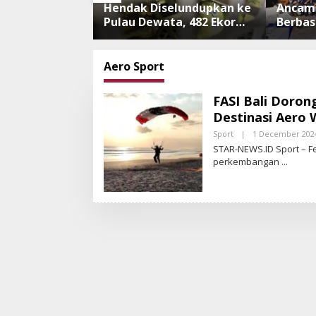
 Demokrat Bali
Hendak Diselundupkan ke
Ancam
embeng, Rawat
Pulau Dewata, 482 Ekor
Berbas
 hingga Lepas
Burung dari NTB
Satgas
kik Bedawang
Diamankan Karantina Bali
Penind
Pengem
Aero Sport
Anti P
FASI Bali Doro
Destinasi Aero 
Sport
|
1 December 202
STAR-NEWS.ID Sport – Fe
perkembangan