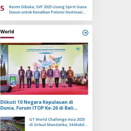
Mulai Pudar
5
Resmi Dibuka, SVF 2025 Usung Spirit Guna
Dusun untuk Kenalkan Potensi Destinasi
Wisata Sanur
World
Diikuti 10 Negara Kepulauan di
Dunia, Forum ITOP Ke-26 di Bali
Angkat Pariwisata Kebugaran
Berbasis Alam dan Budaya
GT World Challenge Asia 2025
di Sirkuit Mandalika, 34 Mobil
Balap Dunia Bakal Adu