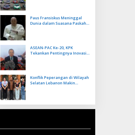
Kecepatan
Paus Fransiskus Meninggal
Dunia dalam Suasana Paskah
di Usia 88 Tahun
ASEAN-PAC Ke-20, KPK
Tekankan Pentingnya Inovasi
Teknologi dalam
Pemberantasan Korupsi
Konflik Peperangan di Wilayah
Selatan Lebanon Makin
Memanas, PMI Asal Bali
Dipulangkan ke Indonesia