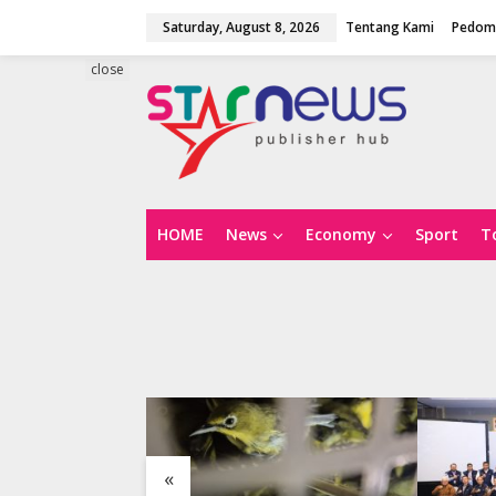
S
Saturday, August 8, 2026
Tentang Kami
Pedoma
k
i
p
close
t
o
c
o
n
t
e
n
HOME
News
Economy
Sport
T
t
«