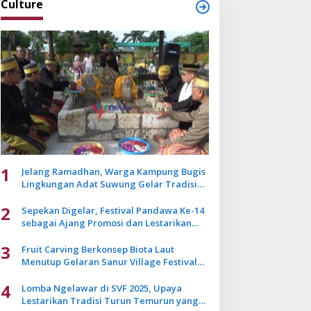
Culture
1
Jelang Ramadhan, Warga Kampung Bugis
Lingkungan Adat Suwung Gelar Tradisi
Ziarah Akbar
2
Sepekan Digelar, Festival Pandawa Ke-14
sebagai Ajang Promosi dan Lestarikan
Budaya Bali
3
Fruit Carving Berkonsep Biota Laut
Menutup Gelaran Sanur Village Festival
2025
4
Lomba Ngelawar di SVF 2025, Upaya
Lestarikan Tradisi Turun Temurun yang