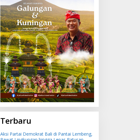
agal Diselundupkan ke
Aksi Partai Demokrat Bali
awa, 284 Ekor Burung
di Pantai Lembeng, Rawat
anpa Dokumen
Lingkungan hingga Lepas
ilepasliarkan Cegah
Ratusan Tukik Bedawang
ncaman Penyakit
Nala
Terbaru
Aksi Partai Demokrat Bali di Pantai Lembeng,
Rawat Lingkungan hingga Lepas Ratusan