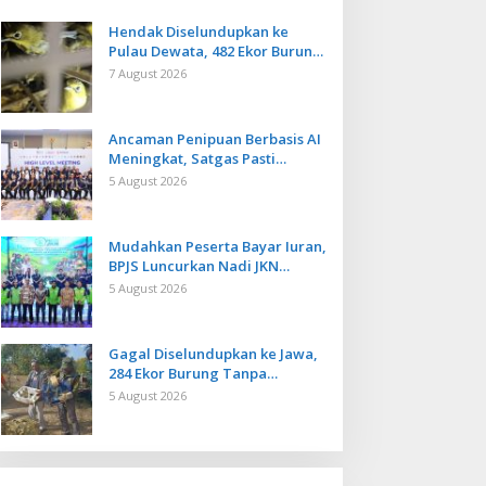
Hendak Diselundupkan ke
Pulau Dewata, 482 Ekor Burung
dari NTB Diamankan Karantina
7 August 2026
Bali
Ancaman Penipuan Berbasis AI
Meningkat, Satgas Pasti
Perkuat Penindakan dan
5 August 2026
Pengembangan Aplikasi Anti
Penipuan
Mudahkan Peserta Bayar Iuran,
BPJS Luncurkan Nadi JKN
dengan Mekanisme Menabung
5 August 2026
Gagal Diselundupkan ke Jawa,
284 Ekor Burung Tanpa
Dokumen Dilepasliarkan Cegah
5 August 2026
Ancaman Penyakit