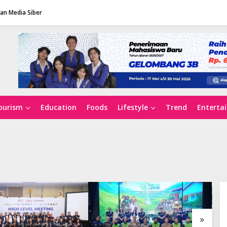
n Media Siber
ourism
Education
Foods
Lifestyle
Trend
Enterta
»