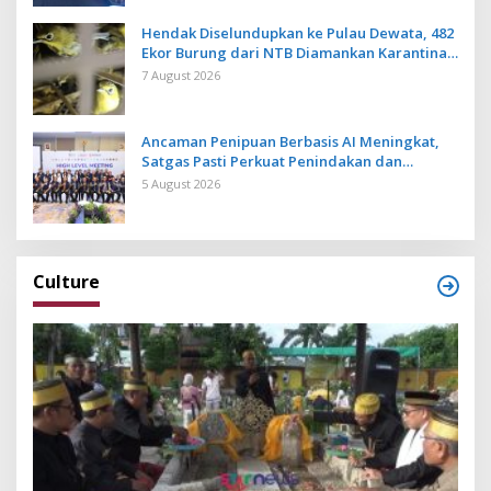
Hendak Diselundupkan ke Pulau Dewata, 482
Ekor Burung dari NTB Diamankan Karantina
Bali
7 August 2026
Ancaman Penipuan Berbasis AI Meningkat,
Satgas Pasti Perkuat Penindakan dan
Pengembangan Aplikasi Anti Penipuan
5 August 2026
Culture