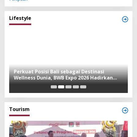
Lifestyle
n
Perkuat Posisi Bali sebagai Destinasi
F
Wellness Dunia, BWB Expo 2026 Hadirkan
I
Exhibitor Nasional dan Global
K
Tourism