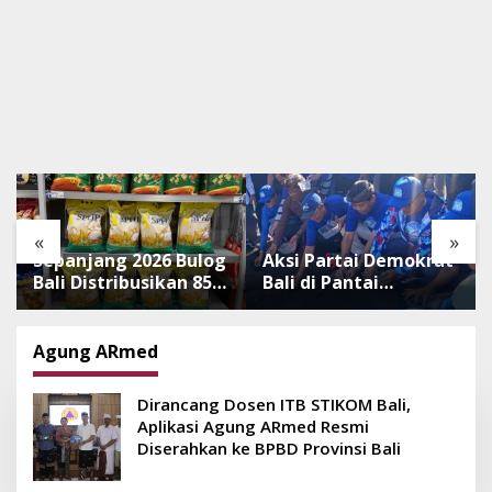
«
»
Sepanjang 2026 Bulog
Aksi Partai Demokrat
Bali Distribusikan 850
Bali di Pantai
Ton Beras Premium
Lembeng, Rawat
ke Jaringan Ritel
Lingkungan hingga
Moderen
Lepas Ratusan Tukik
Agung ARmed
Bedawang Nala
Dirancang Dosen ITB STIKOM Bali,
Aplikasi Agung ARmed Resmi
Diserahkan ke BPBD Provinsi Bali