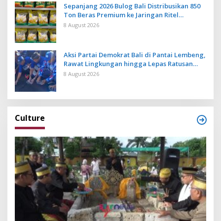
Sepanjang 2026 Bulog Bali Distribusikan 850
Ton Beras Premium ke Jaringan Ritel
Moderen
8 August 2026
Aksi Partai Demokrat Bali di Pantai Lembeng,
Rawat Lingkungan hingga Lepas Ratusan
Tukik Bedawang Nala
8 August 2026
Culture