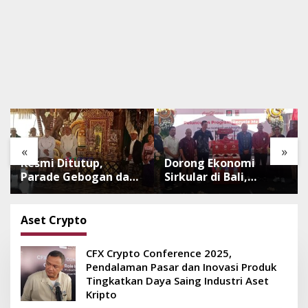
«
»
Resmi Ditutup,
Dorong Ekonomi
Parade Gebogan dan
Sirkular di Bali,
Baleganjur Dongkrak
Program Recycle Me
Kunjungan
Ubah Botol Plastik
Wisatawan Ulun Danu
Bekas Jadi Bahan
Aset Crypto
Beratan dan The
Baku Baru
Blooms
CFX Crypto Conference 2025,
Pendalaman Pasar dan Inovasi Produk
Tingkatkan Daya Saing Industri Aset
Kripto