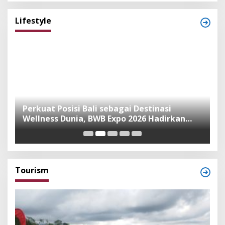
Lifestyle
n
Perkuat Posisi Bali sebagai Destinasi
F
Wellness Dunia, BWB Expo 2026 Hadirkan
I
Exhibitor Nasional dan Global
K
Tourism