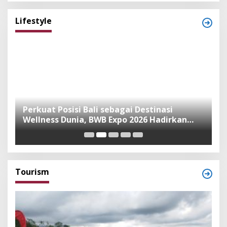
Lifestyle
n
Perkuat Posisi Bali sebagai Destinasi
F
Wellness Dunia, BWB Expo 2026 Hadirkan
I
Exhibitor Nasional dan Global
K
Tourism