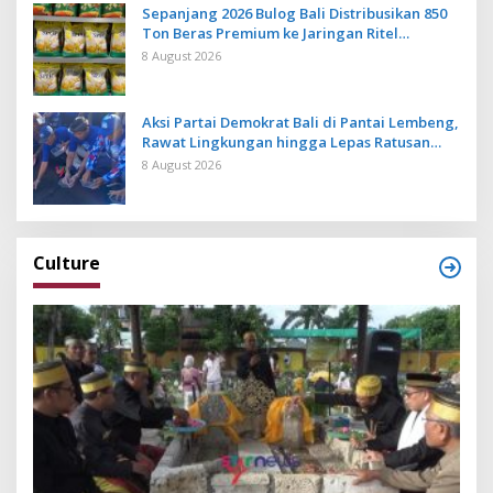
Sepanjang 2026 Bulog Bali Distribusikan 850
Ton Beras Premium ke Jaringan Ritel
Moderen
8 August 2026
Aksi Partai Demokrat Bali di Pantai Lembeng,
Rawat Lingkungan hingga Lepas Ratusan
Tukik Bedawang Nala
8 August 2026
Culture