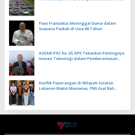
Kecepatan
Paus Fransiskus Meninggal Dunia dalam
Suasana Paskah di Usia 88 Tahun
ASEAN-PAC Ke-20, KPK Tekankan Pentingnya
Inovasi Teknologi dalam Pemberantasan
Korupsi
Konflik Peperangan di Wilayah Selatan
Lebanon Makin Memanas, PMI Asal Bali
Dipulangkan ke Indonesia