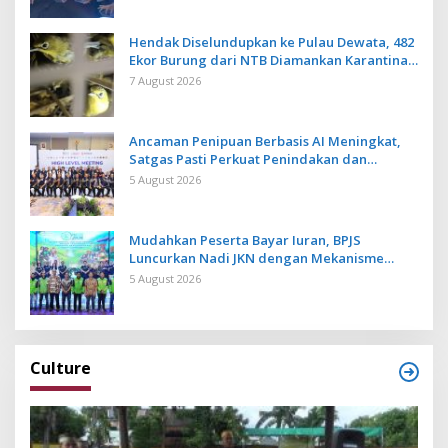
Hendak Diselundupkan ke Pulau Dewata, 482
Ekor Burung dari NTB Diamankan Karantina
Bali
7 August 2026
Ancaman Penipuan Berbasis AI Meningkat,
Satgas Pasti Perkuat Penindakan dan
Pengembangan Aplikasi Anti Penipuan
5 August 2026
Mudahkan Peserta Bayar Iuran, BPJS
Luncurkan Nadi JKN dengan Mekanisme
Menabung
5 August 2026
Culture