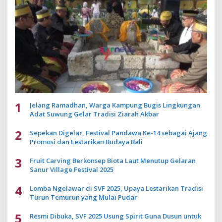
1
Jelang Ramadhan, Warga Kampung Bugis Lingkungan
Adat Suwung Gelar Tradisi Ziarah Akbar
2
Sepekan Digelar, Festival Pandawa Ke-14 sebagai Ajang
Promosi dan Lestarikan Budaya Bali
3
Fruit Carving Berkonsep Biota Laut Menutup Gelaran
Sanur Village Festival 2025
4
Lomba Ngelawar di SVF 2025, Upaya Lestarikan Tradisi
Turun Temurun yang Mulai Pudar
5
Resmi Dibuka, SVF 2025 Usung Spirit Guna Dusun untuk