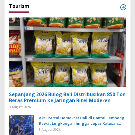
Tourism
Sepanjang 2026 Bulog Bali Distribusikan 850 Ton
Beras Premium ke Jaringan Ritel Moderen
8 August 2026
Aksi Partai Demokrat Bali di Pantai Lembeng,
Rawat Lingkungan hingga Lepas Ratusan
Tukik Bedawang Nala
8 August 2026