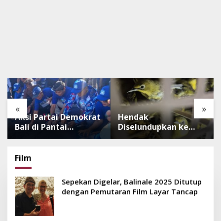
«
»
Aksi Partai Demokrat
Hendak
Bali di Pantai
Diselundupkan ke
Lembeng, Rawat
Pulau Dewata, 482
Lingkungan hingga
Ekor Burung dari NTB
Lepas Ratusan Tukik
Diamankan Karantina
Film
Bedawang Nala
Bali
Sepekan Digelar, Balinale 2025 Ditutup
dengan Pemutaran Film Layar Tancap