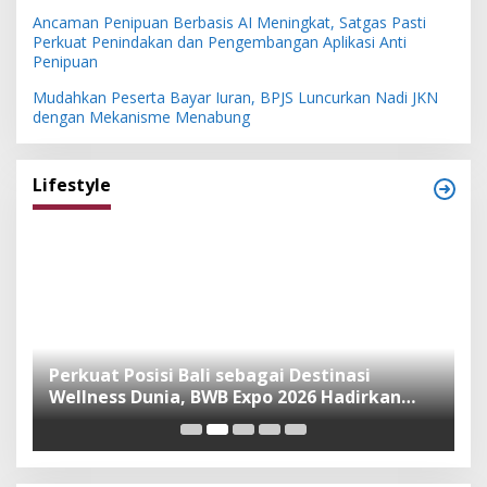
Ancaman Penipuan Berbasis AI Meningkat, Satgas Pasti
Perkuat Penindakan dan Pengembangan Aplikasi Anti
Penipuan
Mudahkan Peserta Bayar Iuran, BPJS Luncurkan Nadi JKN
dengan Mekanisme Menabung
Lifestyle
n
Perkuat Posisi Bali sebagai Destinasi
F
Wellness Dunia, BWB Expo 2026 Hadirkan
I
Exhibitor Nasional dan Global
K