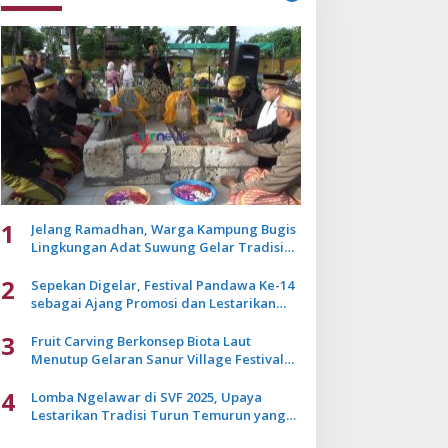
1
Jelang Ramadhan, Warga Kampung Bugis
Lingkungan Adat Suwung Gelar Tradisi
Ziarah Akbar
2
Sepekan Digelar, Festival Pandawa Ke-14
sebagai Ajang Promosi dan Lestarikan
Budaya Bali
3
Fruit Carving Berkonsep Biota Laut
Menutup Gelaran Sanur Village Festival
2025
4
Lomba Ngelawar di SVF 2025, Upaya
Lestarikan Tradisi Turun Temurun yang
Mulai Pudar