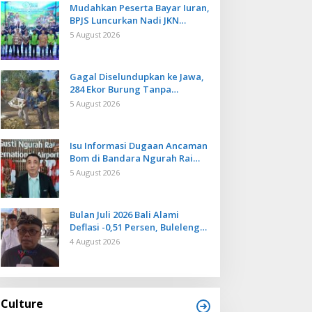
Mudahkan Peserta Bayar Iuran,
BPJS Luncurkan Nadi JKN
dengan Mekanisme Menabung
5 August 2026
Gagal Diselundupkan ke Jawa,
284 Ekor Burung Tanpa
Dokumen Dilepasliarkan Cegah
5 August 2026
Ancaman Penyakit
Isu Informasi Dugaan Ancaman
Bom di Bandara Ngurah Rai
Bali Tidak Benar, Operasional
5 August 2026
Penerbangan Lancar
Bulan Juli 2026 Bali Alami
Deflasi -0,51 Persen, Buleleng
Catat Penurunan Terendah
4 August 2026
Culture