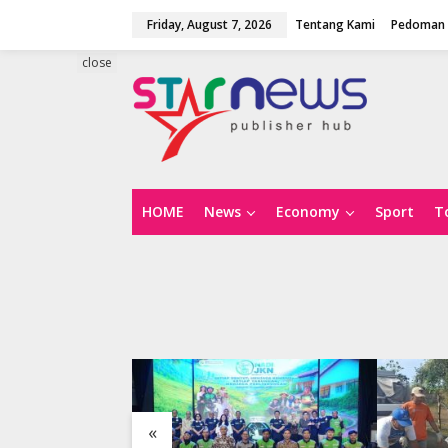
S
Friday, August 7, 2026
Tentang Kami
Pedoman 
k
i
p
close
t
o
c
o
n
t
e
n
HOME
News
Economy
Sport
T
t
«