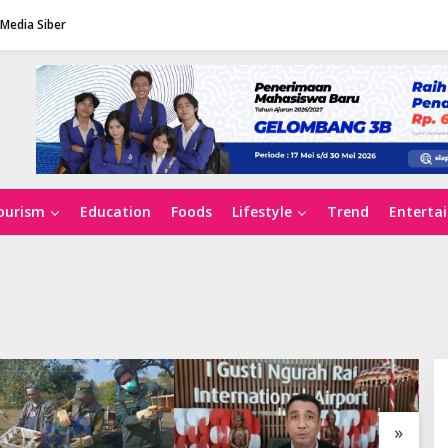
Media Siber
ourism
Education
Foods
Lifestyle
Trend
Enterta
»