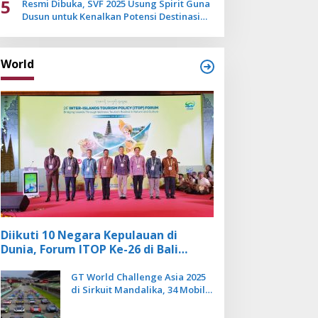
5
Resmi Dibuka, SVF 2025 Usung Spirit Guna
Dusun untuk Kenalkan Potensi Destinasi
Wisata Sanur
World
Diikuti 10 Negara Kepulauan di
Dunia, Forum ITOP Ke-26 di Bali
Angkat Pariwisata Kebugaran
Berbasis Alam dan Budaya
GT World Challenge Asia 2025
di Sirkuit Mandalika, 34 Mobil
Balap Dunia Bakal Adu
Kecepatan