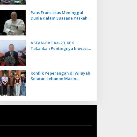
Paus Fransiskus Meninggal
Dunia dalam Suasana Paskah
di Usia 88 Tahun
ASEAN-PAC Ke-20, KPK
Tekankan Pentingnya Inovasi
Teknologi dalam
Pemberantasan Korupsi
Konflik Peperangan di Wilayah
Selatan Lebanon Makin
Memanas, PMI Asal Bali
Dipulangkan ke Indonesia