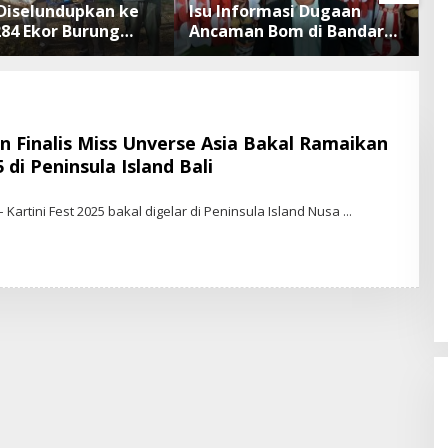
Diselundupkan ke
Isu Informasi Dugaan
B
284 Ekor Burung
Ancaman Bom di Bandara
Defla
 Dokumen
Ngurah Rai Bali Tidak
B
sliarkan Cegah
Benar, Operasional
T
an Penyakit
Penerbangan Lancar
an Finalis Miss Unverse Asia Bakal Ramaikan
 di Peninsula Island Bali
 Kartini Fest 2025 bakal digelar di Peninsula Island Nusa
N
W