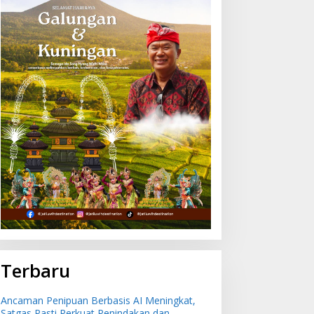
ulan Juli 2026 Bali Alami
Ancaman Penipuan
si -0,51 Persen,
Berbasis AI Meningkat,
uleleng Catat Penurunan
Satgas Pasti Perkuat
erendah
Penindakan dan
Pengembangan Aplikasi
Anti Penipuan
Terbaru
Ancaman Penipuan Berbasis AI Meningkat,
Satgas Pasti Perkuat Penindakan dan