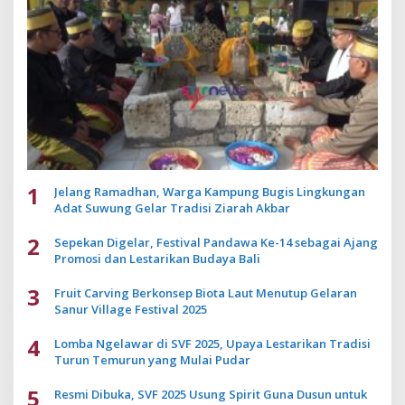
1
Jelang Ramadhan, Warga Kampung Bugis Lingkungan
Adat Suwung Gelar Tradisi Ziarah Akbar
2
Sepekan Digelar, Festival Pandawa Ke-14 sebagai Ajang
Promosi dan Lestarikan Budaya Bali
3
Fruit Carving Berkonsep Biota Laut Menutup Gelaran
Sanur Village Festival 2025
4
Lomba Ngelawar di SVF 2025, Upaya Lestarikan Tradisi
Turun Temurun yang Mulai Pudar
5
Resmi Dibuka, SVF 2025 Usung Spirit Guna Dusun untuk