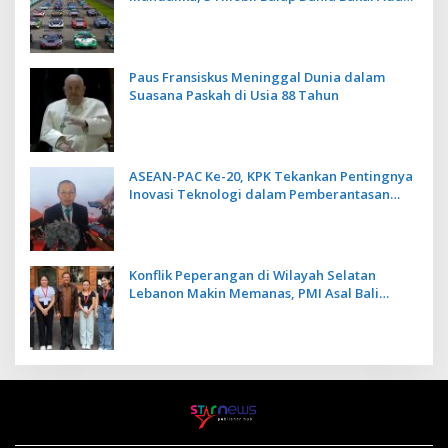
Kecepatan
Paus Fransiskus Meninggal Dunia dalam
Suasana Paskah di Usia 88 Tahun
ASEAN-PAC Ke-20, KPK Tekankan Pentingnya
Inovasi Teknologi dalam Pemberantasan
Korupsi
Konflik Peperangan di Wilayah Selatan
Lebanon Makin Memanas, PMI Asal Bali
Dipulangkan ke Indonesia