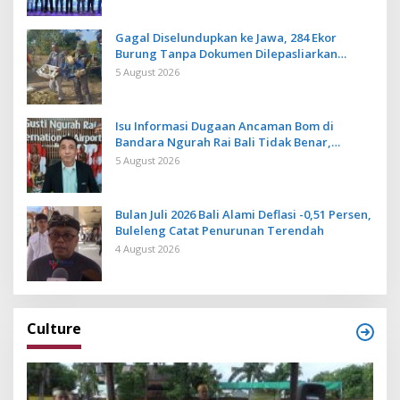
Gagal Diselundupkan ke Jawa, 284 Ekor
Burung Tanpa Dokumen Dilepasliarkan
Cegah Ancaman Penyakit
5 August 2026
Isu Informasi Dugaan Ancaman Bom di
Bandara Ngurah Rai Bali Tidak Benar,
Operasional Penerbangan Lancar
5 August 2026
Bulan Juli 2026 Bali Alami Deflasi -0,51 Persen,
Buleleng Catat Penurunan Terendah
4 August 2026
Culture