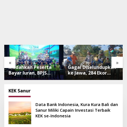
«
»
Mudahkan Peserta
Gagal Diselundupkan
Bayar Iuran, BPJS
ke Jawa, 284 Ekor
Luncurkan Nadi JKN
Burung Tanpa
dengan Mekanisme
Dokumen
Menabung
Dilepasliarkan Cegah
KEK Sanur
Ancaman Penyakit
Data Bank Indonesia, Kura Kura Bali dan
Sanur Miliki Capain Investasi Terbaik
KEK se-Indonesia