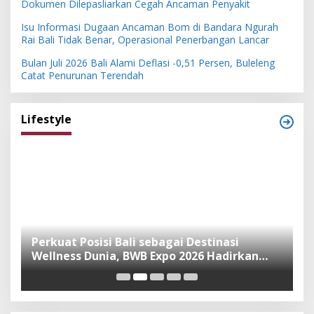
Dokumen Dilepasliarkan Cegah Ancaman Penyakit
Isu Informasi Dugaan Ancaman Bom di Bandara Ngurah
Rai Bali Tidak Benar, Operasional Penerbangan Lancar
Bulan Juli 2026 Bali Alami Deflasi -0,51 Persen, Buleleng
Catat Penurunan Terendah
Lifestyle
n
Perkuat Posisi Bali sebagai Destinasi
F
Wellness Dunia, BWB Expo 2026 Hadirkan
I
Exhibitor Nasional dan Global
K