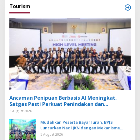
Tourism
Ancaman Penipuan Berbasis AI Meningkat,
Satgas Pasti Perkuat Penindakan dan
Pengembangan Aplikasi Anti Penipuan
5 August 2026
Mudahkan Peserta Bayar Iuran, BPJS
Luncurkan Nadi JKN dengan Mekanisme
Menabung
5 August 2026