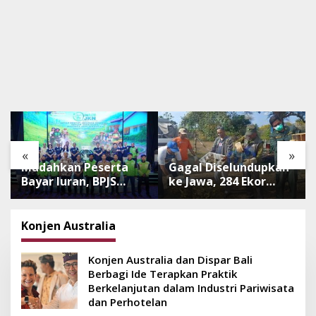
«
»
Mudahkan Peserta
Gagal Diselundupkan
Bayar Iuran, BPJS
ke Jawa, 284 Ekor
Luncurkan Nadi JKN
Burung Tanpa
dengan Mekanisme
Dokumen
Menabung
Dilepasliarkan Cegah
Konjen Australia
Ancaman Penyakit
Konjen Australia dan Dispar Bali
Berbagi Ide Terapkan Praktik
Berkelanjutan dalam Industri Pariwisata
dan Perhotelan