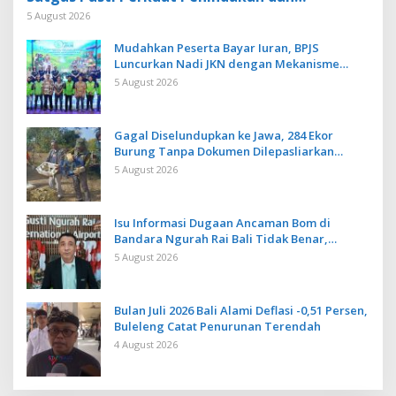
Pengembangan Aplikasi Anti Penipuan
5 August 2026
Mudahkan Peserta Bayar Iuran, BPJS
Luncurkan Nadi JKN dengan Mekanisme
Menabung
5 August 2026
Gagal Diselundupkan ke Jawa, 284 Ekor
Burung Tanpa Dokumen Dilepasliarkan
Cegah Ancaman Penyakit
5 August 2026
Isu Informasi Dugaan Ancaman Bom di
Bandara Ngurah Rai Bali Tidak Benar,
Operasional Penerbangan Lancar
5 August 2026
Bulan Juli 2026 Bali Alami Deflasi -0,51 Persen,
Buleleng Catat Penurunan Terendah
4 August 2026