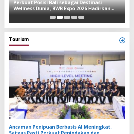
n
Perkuat Posisi Bali sebagai Destinasi
F
Wellness Dunia, BWB Expo 2026 Hadirkan
I
Exhibitor Nasional dan Global
K
Tourism
Ancaman Penipuan Berbasis AI Meningkat,
Satgas Pasti Perkuat Penindakan dan