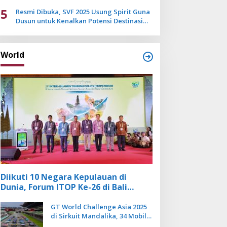
Mulai Pudar
5
Resmi Dibuka, SVF 2025 Usung Spirit Guna
Dusun untuk Kenalkan Potensi Destinasi
Wisata Sanur
World
Diikuti 10 Negara Kepulauan di
Dunia, Forum ITOP Ke-26 di Bali
Angkat Pariwisata Kebugaran
Berbasis Alam dan Budaya
GT World Challenge Asia 2025
di Sirkuit Mandalika, 34 Mobil
Balap Dunia Bakal Adu