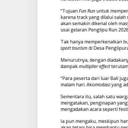
S
p
“Tujuan
Fun Run
untuk memperk
o
karena track yang dilalui sal
r
akan semakin dikenal oleh mas
t
T
usai gelaran Penglipu Run 2026,
o
u
Tak hanya memperkenalkan bud
r
sport tourism
di Desa Penglipu
i
s
Menurutnya, dengan diadakanya
m
L
dampak
multiplier effect
terutam
e
w
“Para peserta dari luar Bali j
a
malam hari. Akomodasi yang ada 
t
P
e
Sementara itu, salah satu war
n
mengatakan, penginapan yang d
g
mengadakan acara seperti festi
l
i
Ia pun mengaku, meskipun han
p
u
akan tetapi bisa membantu pe