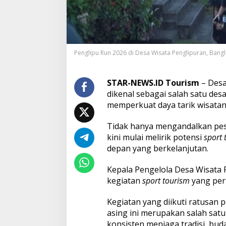
a
m
b
u
,
D
Penglipu Run 2026 di Desa Wisata Penglipuran, Bangli,
e
s
a
STAR-NEWS.ID Tourism
– Desa
P
dikenal sebagai salah satu desa
e
memperkuat daya tarik wisatan
n
g
l
Tidak hanya mengandalkan pes
i
kini mulai melirik potensi
sport 
p
depan yang berkelanjutan.
u
r
a
Kepala Pengelola Desa Wisata
n
kegiatan
sport tourism
yang pert
B
i
Kegiatan yang diikuti ratusan p
d
asing ini merupakan salah sat
i
k
konsisten menjaga tradisi, bud