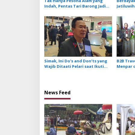
Tak Hanya Pesona Alam yang
Berdayak
Indah, Pentas Tari Barong Jadi
Jatiluwih 
Magnet Baru di DTW Ulun Danu
Pengger
Beratan saat Musim Libur
Simak, Ini Do’s and Don’ts yang
B2B Trav
Wajib Ditaati Pelari saat Ikuti
Menpar d
Bali Tourism Run di Jatiluwih
Pariwisa
Dinamika
News Feed