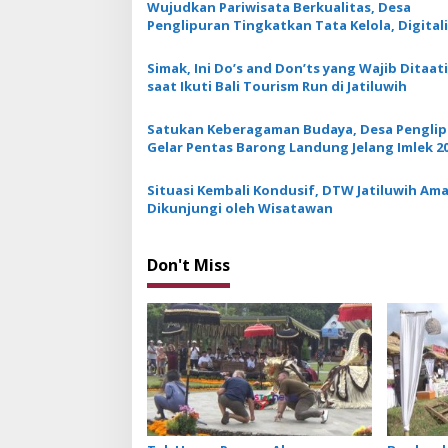
Wujudkan Pariwisata Berkualitas, Desa
a
Penglipuran Tingkatkan Tata Kelola, Digitali
v
hingga Proteksi Wisatawan
Simak, Ini Do’s and Don’ts yang Wajib Ditaati
i
saat Ikuti Bali Tourism Run di Jatiluwih
g
a
Satukan Keberagaman Budaya, Desa Pengli
Gelar Pentas Barong Landung Jelang Imlek 2
t
i
Situasi Kembali Kondusif, DTW Jatiluwih Am
Dikunjungi oleh Wisatawan
o
n
Don't Miss