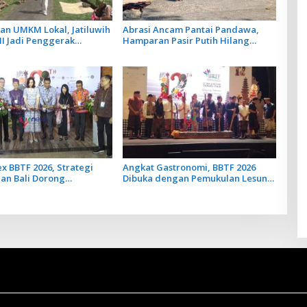
an UMKM Lokal, Jatiluwih
Abrasi Ancam Pantai Pandawa,
VII Jadi Penggerak
Hamparan Pasir Putih Hilang
Desa
Berganti Karang
x BBTF 2026, Strategi
Angkat Gastronomi, BBTF 2026
an Bali Dorong
Dibuka dengan Pemukulan Lesung
a Berkualitas di Tengah
dan Tradisi Megibung dari Bali
Geopolitik Global
Timur