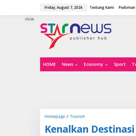
S
Friday, August 7, 2026
Tentang Kami
Pedoman 
k
i
p
close
t
o
c
o
n
t
e
n
HOME
News
Economy
Sport
T
t
Homepage
/
Tourism
K
e
Kenalkan Destinas
n
a