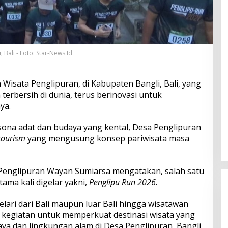
 Bali - Foto: Star-News.Id
 Wisata Penglipuran, di Kabupaten Bangli, Bali, yang
 terbersih di dunia, terus berinovasi untuk
ya.
ona adat dan budaya yang kental, Desa Penglipuran
tourism
yang mengusung konsep pariwisata masa
 Penglipuran Wayan Sumiarsa mengatakan, salah satu
ama kali digelar yakni,
Penglipu Run 2026
.
elari dari Bali maupun luar Bali hingga wisatawan
u kegiatan untuk memperkuat destinasi wisata yang
aya dan lingkungan alam di Desa Penglipuran, Bangli.