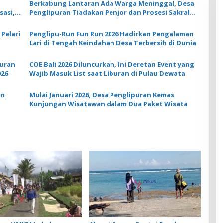
Berkabung Lantaran Ada Warga Meninggal, Desa
sasi,
Penglipuran Tiadakan Penjor dan Prosesi Sakral
saat Galungan
 Pelari
Penglipu-Run Fun Run 2026 Hadirkan Pengalaman
Lari di Tengah Keindahan Desa Terbersih di Dunia
puran
COE Bali 2026 Diluncurkan, Ini Deretan Event yang
026
Wajib Masuk List saat Liburan di Pulau Dewata
an
Mulai Januari 2026, Desa Penglipuran Kemas
Kunjungan Wisatawan dalam Dua Paket Wisata