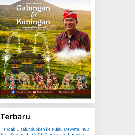
Terbaru
Hendak Diselundupkan ke Pulau Dewata, 482
Ekor Burung dari NTB Diamankan Karantina