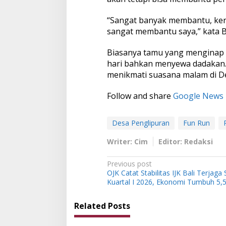
R
u
“Sangat banyak membantu, kerj
n
sangat membantu saya,” kata 
2
0
Biasanya tamu yang menginap b
2
6
hari bahkan menyewa dadakan.
menikmati suasana malam di D
Follow and share
Google News
Desa Penglipuran
Fun Run
Writer: Cim
Editor: Redaksi
P
Previous post
OJK Catat Stabilitas IJK Bali Terjaga S
o
Kuartal I 2026, Ekonomi Tumbuh 5,
s
t
Related Posts
n