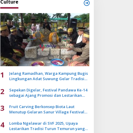
Culture
1
Jelang Ramadhan, Warga Kampung Bugis
Lingkungan Adat Suwung Gelar Tradisi
Ziarah Akbar
2
Sepekan Digelar, Festival Pandawa Ke-14
sebagai Ajang Promosi dan Lestarikan
Budaya Bali
3
Fruit Carving Berkonsep Biota Laut
Menutup Gelaran Sanur Village Festival
2025
4
Lomba Ngelawar di SVF 2025, Upaya
Lestarikan Tradisi Turun Temurun yang