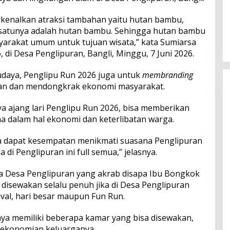
Perkuat Ekosistem Pariwisata
enalkan atraksi tambahan yaitu hutan bambu,
dan Serapan Investasi, Sira
ah satunya adalah hutan bambu. Sehingga hutan bambu
Village Grand Outlet Bali Resmi
yarakat umum untuk tujuan wisata,” kata Sumiarsa
Dibuka di KEK Kura Kura
 di Desa Penglipuran, Bangli, Minggu, 7 Juni 2026.
aya, Penglipu Run 2026 juga untuk
membranding
ran dan mendongkrak ekonomi masyarakat.
 ajang lari Penglipu Run 2026, bisa memberikan
a dalam hal ekonomi dan keterlibatan warga.
uga dapat kesempatan menikmati suasana Penglipuran
di Penglipuran ini full semua,” jelasnya.
ga Desa Penglipuran yang akrab disapa Ibu Bongkok
isewakan selalu penuh jika di Desa Penglipuran
val, hari besar maupun Fun Run.
ya memiliki beberapa kamar yang bisa disewakan,
rekonomian keluarganya.