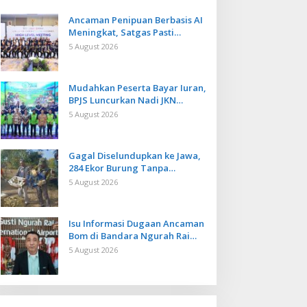
Ancaman Penipuan Berbasis AI
Meningkat, Satgas Pasti
Perkuat Penindakan dan
5 August 2026
Pengembangan Aplikasi Anti
Penipuan
Mudahkan Peserta Bayar Iuran,
BPJS Luncurkan Nadi JKN
dengan Mekanisme Menabung
5 August 2026
Gagal Diselundupkan ke Jawa,
284 Ekor Burung Tanpa
Dokumen Dilepasliarkan Cegah
5 August 2026
Ancaman Penyakit
Isu Informasi Dugaan Ancaman
Bom di Bandara Ngurah Rai
Bali Tidak Benar, Operasional
5 August 2026
Penerbangan Lancar