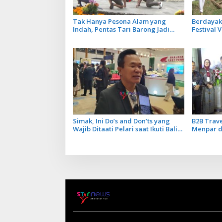
Tak Hanya Pesona Alam yang
Berdayak
Indah, Pentas Tari Barong Jadi
Festival 
Magnet Baru di DTW Ulun Danu
Ekonomi 
Beratan saat Musim Libur
Simak, Ini Do’s and Don’ts yang
B2B Trave
Wajib Ditaati Pelari saat Ikuti Bali
Menpar d
Tourism Run di Jatiluwih
Pariwisat
Dinamika 