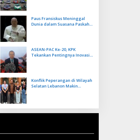
Kecepatan
Paus Fransiskus Meninggal
Dunia dalam Suasana Paskah
di Usia 88 Tahun
ASEAN-PAC Ke-20, KPK
Tekankan Pentingnya Inovasi
Teknologi dalam
Pemberantasan Korupsi
Konflik Peperangan di Wilayah
Selatan Lebanon Makin
Memanas, PMI Asal Bali
Dipulangkan ke Indonesia