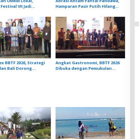
an UMKM Lokal,
Abrasi Ancam Pantai Pandawa,
Festival VII Jadi
Hamparan Pasir Putih Hilang
ak Ekonomi Desa
Berganti Karang
ex BBTF 2026, Strategi
Angkat Gastronomi, BBTF 2026
an Bali Dorong
Dibuka dengan Pemukulan
ta Berkualitas di Tengah
Lesung dan Tradisi Megibung
 Geopolitik Global
dari Bali Timur