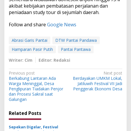
akibat kebijakan pembatasan perjalanan dan
peniadaan study tour di sejumlah daerah.
Follow and share
Google News
Abrasi Garis Pantai
DTW Pantai Pandawa
Hamparan Pasir Putih
Pantai Pantawa
Writer: Cim
Editor: Redaksi
P
Previous post
Next post
Berkabung Lantaran Ada
Berdayakan UMKM Lokal,
o
Warga Meninggal, Desa
Jatiluwih Festival VII Jadi
s
Penglipuran Tiadakan Penjor
Penggerak Ekonomi Desa
dan Prosesi Sakral saat
t
Galungan
n
Related Posts
a
v
Sepekan Digelar, Festival