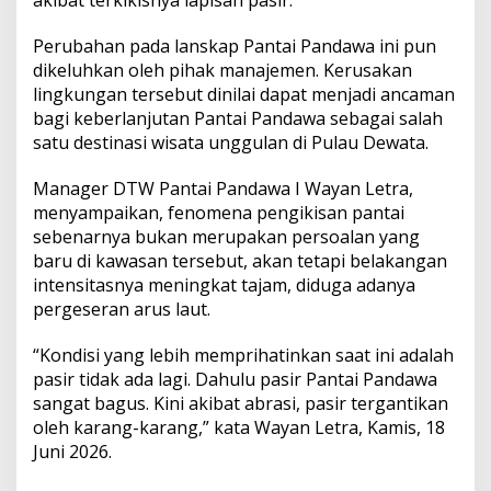
t
i
Perubahan pada lanskap Pantai Pandawa ini pun
h
H
dikeluhkan oleh pihak manajemen. Kerusakan
i
lingkungan tersebut dinilai dapat menjadi ancaman
l
bagi keberlanjutan Pantai Pandawa sebagai salah
a
satu destinasi wisata unggulan di Pulau Dewata.
n
g
B
Manager DTW Pantai Pandawa I Wayan Letra,
e
menyampaikan, fenomena pengikisan pantai
r
sebenarnya bukan merupakan persoalan yang
g
baru di kawasan tersebut, akan tetapi belakangan
a
n
intensitasnya meningkat tajam, diduga adanya
t
pergeseran arus laut.
i
K
“Kondisi yang lebih memprihatinkan saat ini adalah
a
pasir tidak ada lagi. Dahulu pasir Pantai Pandawa
r
a
sangat bagus. Kini akibat abrasi, pasir tergantikan
n
oleh karang-karang,” kata Wayan Letra, Kamis, 18
g
Juni 2026.