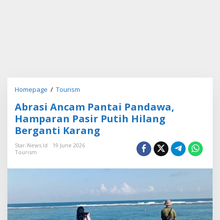
Homepage
/
Tourism
A
b
Abrasi Ancam Pantai Pandawa,
r
a
Hamparan Pasir Putih Hilang
s
Berganti Karang
i
A
Star-News.id
19 June 2026
n
Tourism
c
a
m
P
a
n
t