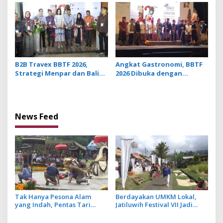
Tourism Lewat Penglipu
di Jatiluwih
Run 2026
B2B Travex BBTF 2026,
Angkat Gastronomi, BBTF
Strategi Menpar dan Bali
2026 Dibuka dengan
Dorong Pariwisata
Pemukulan Lesung dan
Berkualitas di Tengah
Tradisi Megibung dari Bali
Dinamika Geopolitik Global
Timur
News Feed
Tak Hanya Pesona Alam
Berdayakan UMKM Lokal,
yang Indah, Pentas Tari
Jatiluwih Festival VII Jadi
Barong Jadi Magnet Baru di
Penggerak Ekonomi Desa
DTW Ulun Danu Beratan saat