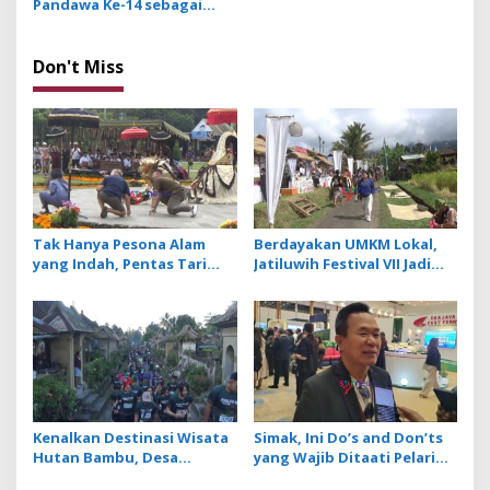
i
Pandawa Ke-14 sebagai
g
Ajang Promosi dan
Lestarikan Budaya Bali
a
Don't Miss
t
i
o
n
Tak Hanya Pesona Alam
Berdayakan UMKM Lokal,
yang Indah, Pentas Tari
Jatiluwih Festival VII Jadi
Barong Jadi Magnet Baru di
Penggerak Ekonomi Desa
DTW Ulun Danu Beratan
saat Musim Libur
Kenalkan Destinasi Wisata
Simak, Ini Do’s and Don’ts
Hutan Bambu, Desa
yang Wajib Ditaati Pelari
Penglipuran Bidik Sport
saat Ikuti Bali Tourism Run