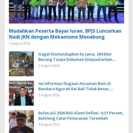
Mudahkan Peserta Bayar Iuran, BPJS Luncurkan
Nadi JKN dengan Mekanisme Menabung
5 August 2026
Gagal Diselundupkan ke Jawa, 284 Ekor
Burung Tanpa Dokumen Dilepasliarkan
Cegah Ancaman Penyakit
5 August 2026
Isu Informasi Dugaan Ancaman Bom di
Bandara Ngurah Rai Bali Tidak Benar,
Operasional Penerbangan Lancar
5 August 2026
Bulan Juli 2026 Bali Alami Deflasi -0,51 Persen,
Buleleng Catat Penurunan Terendah
4 August 2026