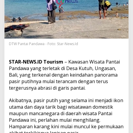
a
i
P
a
n
d
a
w
a
DTW Pantai Pandawa - Foto: Star-News.Id
,
H
a
STAR-NEWS.ID Tourism
– Kawasan Wisata Pantai
m
Pandawa yang terletak di Desa Kutuh, Ungasan,
p
Bali, yang terkenal dengan keindahan panorama
a
pasir putihnya mulai terancam dengan terus
r
a
tergerusnya abrasi di garis pantai.
n
P
Akibatnya, pasir putih yang selama ini menjadi ikon
a
utama dan daya tarik bagi wisatawan domestik
s
maupun mancanegara di daerah wisata Pantai
i
r
Pandawa ini, perlahan mulai menghilang.
P
Hamparan karang kini mulai muncul ke permukaan
u
akibat terkikisnya lapisan pasir.