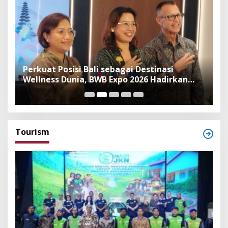
n
Perkuat Posisi Bali sebagai Destinasi
F
Wellness Dunia, BWB Expo 2026 Hadirkan
I
Exhibitor Nasional dan Global
K
Tourism