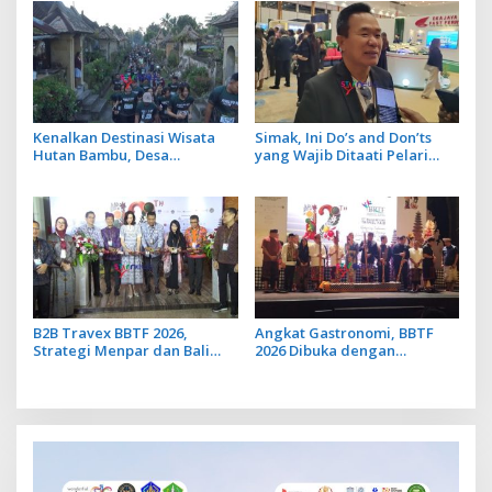
Musim Libur
Kenalkan Destinasi Wisata
Simak, Ini Do’s and Don’ts
Hutan Bambu, Desa
yang Wajib Ditaati Pelari
Penglipuran Bidik Sport
saat Ikuti Bali Tourism Run di
Tourism Lewat Penglipu Run
Jatiluwih
2026
B2B Travex BBTF 2026,
Angkat Gastronomi, BBTF
Strategi Menpar dan Bali
2026 Dibuka dengan
Dorong Pariwisata
Pemukulan Lesung dan
Berkualitas di Tengah
Tradisi Megibung dari Bali
Dinamika Geopolitik Global
Timur