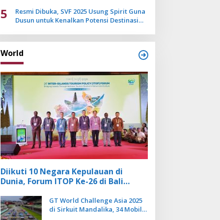
Mulai Pudar
5
Resmi Dibuka, SVF 2025 Usung Spirit Guna
Dusun untuk Kenalkan Potensi Destinasi
Wisata Sanur
World
Diikuti 10 Negara Kepulauan di
Dunia, Forum ITOP Ke-26 di Bali
Angkat Pariwisata Kebugaran
Berbasis Alam dan Budaya
GT World Challenge Asia 2025
di Sirkuit Mandalika, 34 Mobil
Balap Dunia Bakal Adu