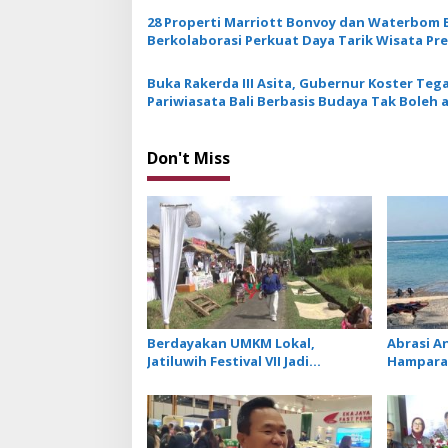
a
28 Properti Marriott Bonvoy dan Waterbom B
t
Berkolaborasi Perkuat Daya Tarik Wisata P
i
Berkelanjutan
Buka Rakerda III Asita, Gubernur Koster Teg
o
Pariwiasata Bali Berbasis Budaya Tak Boleh 
n
Prostitusi dan Kasino
Don't Miss
Berdayakan UMKM Lokal,
Abrasi A
Jatiluwih Festival VII Jadi
Hamparan
Penggerak Ekonomi Desa
Berganti