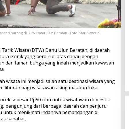
s tari barong di DTW Danu Ulun Beratan - Foto: Star-News.Id
 Tarik Wisata (DTW) Danu Ulun Beratan, di daerah
pura ikonik yang berdiri di atas danau dengan
n dan taman bunga yang indah menjadkan kawasan
a.
h wisata ini menjadi salah satu destinasi wisata yang
im liburan bagi wisatawan asing maupun lokal.
cek sebesar Rp50 ribu untuk wisatawan domestik
ng, pengunjung dari berbagai daerah dan penjuru
u untuk menikmati indahnya pemandangan di
tau sahabat.