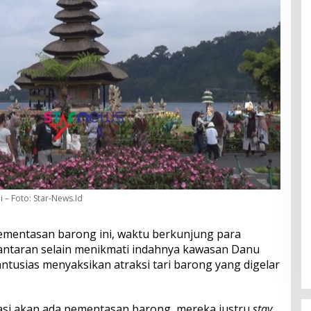
 – Foto: Star-News.Id
mentasan barong ini, waktu berkunjung para
lantaran selain menikmati indahnya kawasan Danu
ntusias menyaksikan atraksi tari barong yang digelar
rmasi akan ada pementasan barong, mereka justru
stay