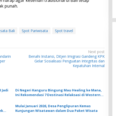
erharap agar kesenian tradisional di Bali tetap
dak punah.
sata Bali
Spot Pariwisata
Spot travel
Next post
andarin
Benahi Instansi, Ditjen Imigrasi Gandeng KPK
per
Gelar Sosialisasi Penguatan Integritas dan
Kepatuhan Internal
 Jadi
Di Negeri Kanguru Bingung Mau Healing ke Mana,
Ini Rekomendasi 7 Destinasi Relaksasi di Western
Australia
Mulai Januari 2026, Desa Penglipuran Kemas
ek
Kunjungan Wisatawan dalam Dua Paket Wisata