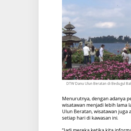
a
a
t
M
u
s
i
m
L
i
b
u
r
DTW Danu Ulun Beratan di Bedugul Bali
Menurutnya, dengan adanya pe
wisatawan menjadi lebih lama 
Ulun Beratan, wisatawan juga a
setiap hari di kawasan ini.
“Jadi mereka ketika kita info