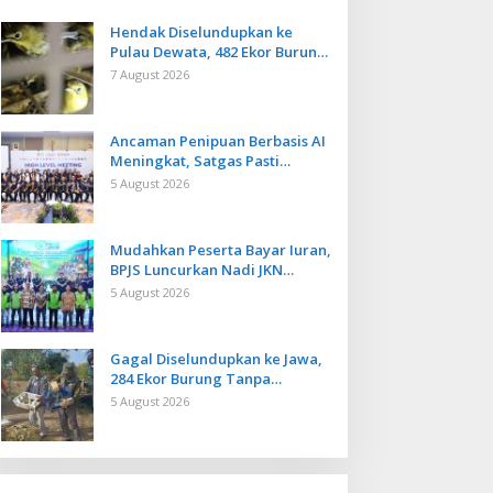
Hendak Diselundupkan ke
Pulau Dewata, 482 Ekor Burung
dari NTB Diamankan Karantina
7 August 2026
Bali
Ancaman Penipuan Berbasis AI
Meningkat, Satgas Pasti
Perkuat Penindakan dan
5 August 2026
Pengembangan Aplikasi Anti
Penipuan
Mudahkan Peserta Bayar Iuran,
BPJS Luncurkan Nadi JKN
dengan Mekanisme Menabung
5 August 2026
Gagal Diselundupkan ke Jawa,
284 Ekor Burung Tanpa
Dokumen Dilepasliarkan Cegah
5 August 2026
Ancaman Penyakit