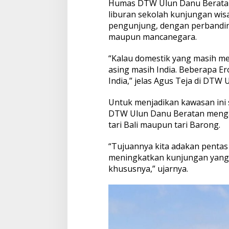
Humas DTW Ulun Danu Beratan
B
liburan sekolah kunjungan wis
a
r
pengunjung, dengan perbandin
u
maupun mancanegara.
d
i
“Kalau domestik yang masih me
D
asing masih India. Beberapa Er
T
W
India,” jelas Agus Teja di DTW 
U
l
Untuk menjadikan kawasan ini 
u
DTW Ulun Danu Beratan mengad
n
tari Bali maupun tari Barong.
D
a
n
“Tujuannya kita adakan pentas
u
meningkatkan kunjungan yang 
B
khususnya,” ujarnya.
e
r
a
t
a
n
s