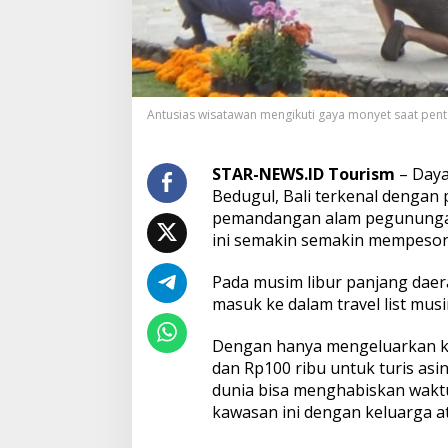
e
n
t
a
s
T
Antusias wisatawan mengikuti gaya monyet saat penta
a
r
i
B
STAR-NEWS.ID Tourism
– Daya
a
Bedugul, Bali terkenal dengan 
r
pemandangan alam pegununga
o
ini semakin semakin mempeson
n
g
J
Pada musim libur panjang daera
a
masuk ke dalam travel list mus
d
i
Dengan hanya mengeluarkan ko
M
dan Rp100 ribu untuk turis asi
a
g
dunia bisa menghabiskan wakt
n
kawasan ini dengan keluarga a
e
t