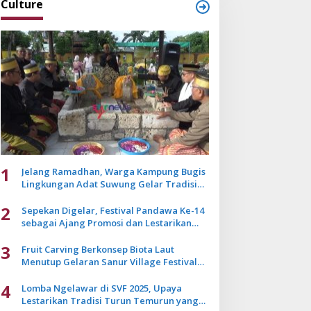
Culture
1
Jelang Ramadhan, Warga Kampung Bugis
Lingkungan Adat Suwung Gelar Tradisi
Ziarah Akbar
2
Sepekan Digelar, Festival Pandawa Ke-14
sebagai Ajang Promosi dan Lestarikan
Budaya Bali
3
Fruit Carving Berkonsep Biota Laut
Menutup Gelaran Sanur Village Festival
2025
4
Lomba Ngelawar di SVF 2025, Upaya
Lestarikan Tradisi Turun Temurun yang