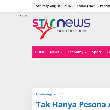
S
Saturday, August 8, 2026
Tentang Kami
Pedoma
k
i
p
close
t
o
c
o
n
t
e
n
HOME
News
Economy
Sport
T
t
Homepage
/
Spot
T
a
Tak Hanya Pesona 
k
H