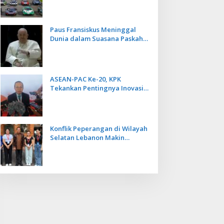
Kecepatan
Paus Fransiskus Meninggal
Dunia dalam Suasana Paskah
di Usia 88 Tahun
ASEAN-PAC Ke-20, KPK
Tekankan Pentingnya Inovasi
Teknologi dalam
Pemberantasan Korupsi
Konflik Peperangan di Wilayah
Selatan Lebanon Makin
Memanas, PMI Asal Bali
Dipulangkan ke Indonesia