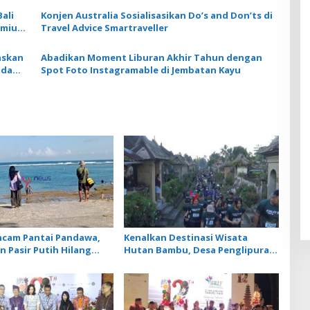
ali
Konjen Australia Sosialisasikan Do’s and Don’ts di
remium
Travel Advice Smartraveller
askan
Abadikan Moment Liburan Akhir Tahun dengan
ada
Spot Foto Instagramable di Jembatan Kayu
ncam Pantai Pandawa,
Kenalkan Destinasi Wisata
 Pasir Putih Hilang
Hutan Bambu, Desa Penglipuran
 Karang
Bidik Sport Tourism Lewat
Penglipu Run 2026