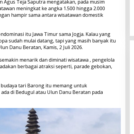
 Agus Teja Saputra mengatakan, pada musim
atawan meningkat ke angka 1.500 hingga 2.000
Perkuat Ekosistem Pariwisata
gan hampir sama antara wisatawan domestik
dan Serapan Investasi, Sira
Village Grand Outlet Bali Resmi
Dibuka di KEK Kura Kura
ndominasi itu Jawa Timur sama Jogja. Kalau yang
opa sudah mulai datang, tapi yang masih banyak itu
Ulun Danu Beratan, Kamis, 2 Juli 2026.
semakin menarik dan diminati wisatawa , pengelola
akan berbagai atraksi seperti, parade gebokan,
 budaya tari Barong itu memang untuk
ada di Bedugul atau Ulun Danu Beratan pada