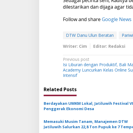
Sebagai pecinta seni, Raditya b
dilestarikan dan dijaga agar ti
Follow and share
Google News
DTW Danu Ulun Beratan
Pariwi
Writer: Cim
Editor: Redaksi
P
Previous post
Isi Liburan dengan Produktif, Bali M
o
Academy Luncurkan Kelas Online Su
s
Intensif
t
Related Posts
n
a
Berdayakan UMKM Lokal, Jatiluwih Festival VII
v
Penggerak Ekonomi Desa
i
Memasuki Musim Tanam, Manajemen DTW
g
Jatiluwih Salurkan 22,8 Ton Pupuk ke 7 Temp
Subak