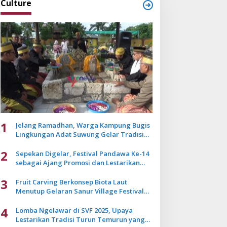
Culture
1
Jelang Ramadhan, Warga Kampung Bugis
Lingkungan Adat Suwung Gelar Tradisi
Ziarah Akbar
2
Sepekan Digelar, Festival Pandawa Ke-14
sebagai Ajang Promosi dan Lestarikan
Budaya Bali
3
Fruit Carving Berkonsep Biota Laut
Menutup Gelaran Sanur Village Festival
2025
4
Lomba Ngelawar di SVF 2025, Upaya
Lestarikan Tradisi Turun Temurun yang