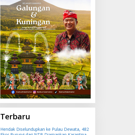
Terbaru
Hendak Diselundupkan ke Pulau Dewata, 482
Ekor Burung dari NTB Diamankan Karantina