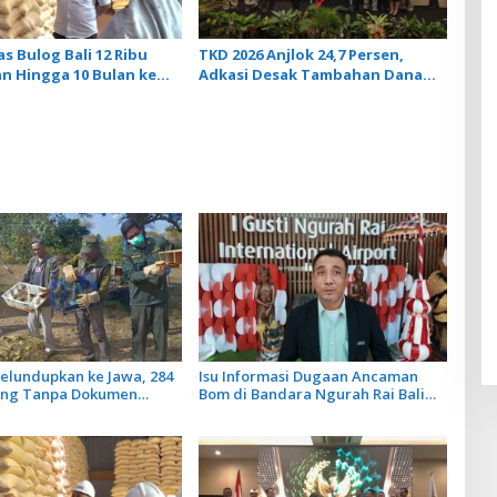
s Bulog Bali 12 Ribu
TKD 2026 Anjlok 24,7 Persen,
n Hingga 10 Bulan ke
Adkasi Desak Tambahan Dana
Transfer Daerah untuk 2027
elundupkan ke Jawa, 284
Isu Informasi Dugaan Ancaman
ung Tanpa Dokumen
Bom di Bandara Ngurah Rai Bali
iarkan Cegah Ancaman
Tidak Benar, Operasional
Penerbangan Lancar