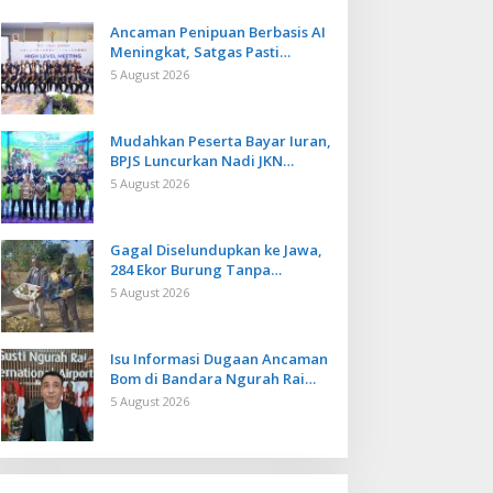
Ancaman Penipuan Berbasis AI
Meningkat, Satgas Pasti
Perkuat Penindakan dan
5 August 2026
Pengembangan Aplikasi Anti
Penipuan
Mudahkan Peserta Bayar Iuran,
BPJS Luncurkan Nadi JKN
dengan Mekanisme Menabung
5 August 2026
Gagal Diselundupkan ke Jawa,
284 Ekor Burung Tanpa
Dokumen Dilepasliarkan Cegah
5 August 2026
Ancaman Penyakit
Isu Informasi Dugaan Ancaman
Bom di Bandara Ngurah Rai
Bali Tidak Benar, Operasional
5 August 2026
Penerbangan Lancar