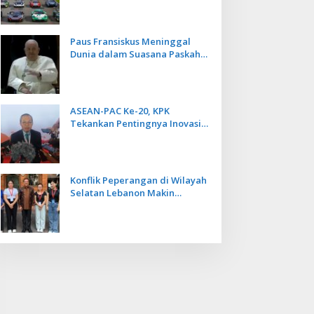
Kecepatan
Paus Fransiskus Meninggal
Dunia dalam Suasana Paskah
di Usia 88 Tahun
ASEAN-PAC Ke-20, KPK
Tekankan Pentingnya Inovasi
Teknologi dalam
Pemberantasan Korupsi
Konflik Peperangan di Wilayah
Selatan Lebanon Makin
Memanas, PMI Asal Bali
Dipulangkan ke Indonesia