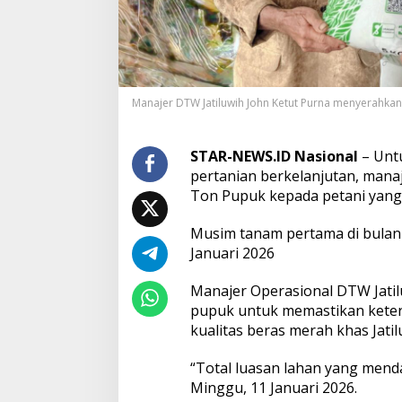
T
W
J
a
t
i
Manajer DTW Jatiluwih John Ketut Purna menyerahkan 
l
u
w
i
STAR-NEWS.ID Nasional
– Unt
h
pertanian berkelanjutan, mana
S
Ton Pupuk kepada petani yang 
a
l
Musim tanam pertama di bulan 
u
r
Januari 2026
k
a
Manajer Operasional DTW Jati
n
pupuk untuk memastikan keter
2
kualitas beras merah khas Jati
2
,
8
“Total luasan lahan yang menda
T
Minggu, 11 Januari 2026.
o