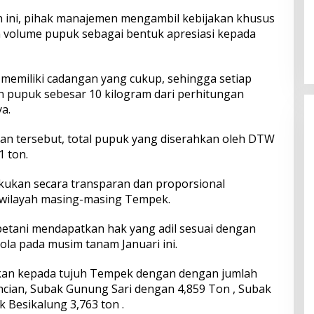
 ini, pihak manajemen mengambil kebijakan khusus
Perkuat Ekosistem Pariwisata
volume pupuk sebagai bentuk apresiasi kepada
dan Serapan Investasi, Sira
Village Grand Outlet Bali Resmi
Dibuka di KEK Kura Kura
 memiliki cadangan yang cukup, sehingga setiap
 pupuk sebesar 10 kilogram dari perhitungan
a.
an tersebut, total pupuk yang diserahkan oleh DTW
1 ton.
lakukan secara transparan dan proporsional
 wilayah masing-masing Tempek.
 petani mendapatkan hak yang adil sesuai dengan
ola pada musim tanam Januari ini.
kukan kepada tujuh Tempek dengan dengan jumlah
incian, Subak Gunung Sari dengan 4,859 Ton , Subak
 Besikalung 3,763 ton .