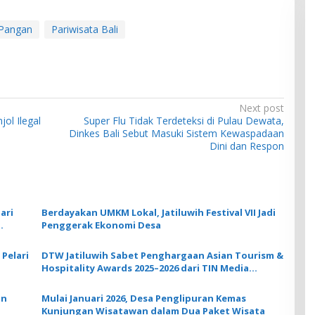
 Pangan
Pariwisata Bali
Next post
jol Ilegal
Super Flu Tidak Terdeteksi di Pulau Dewata,
Dinkes Bali Sebut Masuki Sistem Kewaspadaan
Dini dan Respon
ari
Berdayakan UMKM Lokal, Jatiluwih Festival VII Jadi
Penggerak Ekonomi Desa
 Pelari
DTW Jatiluwih Sabet Penghargaan Asian Tourism &
Hospitality Awards 2025–2026 dari TIN Media
Malaysia
an
Mulai Januari 2026, Desa Penglipuran Kemas
Kunjungan Wisatawan dalam Dua Paket Wisata