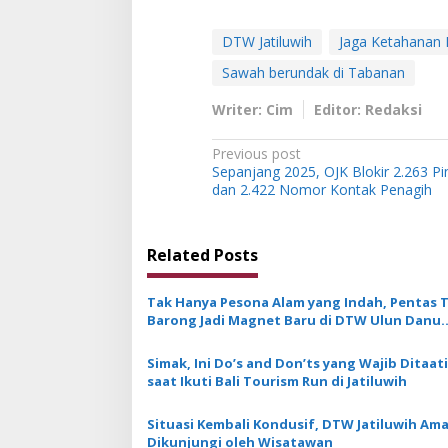
DTW Jatiluwih
Jaga Ketahanan
Sawah berundak di Tabanan
Writer: Cim
Editor: Redaksi
P
Previous post
Sepanjang 2025, OJK Blokir 2.263 Pin
o
dan 2.422 Nomor Kontak Penagih
s
t
Related Posts
n
a
Tak Hanya Pesona Alam yang Indah, Pentas T
v
Barong Jadi Magnet Baru di DTW Ulun Danu
Beratan saat Musim Libur
i
Simak, Ini Do’s and Don’ts yang Wajib Ditaati
g
saat Ikuti Bali Tourism Run di Jatiluwih
a
Situasi Kembali Kondusif, DTW Jatiluwih Am
t
Dikunjungi oleh Wisatawan