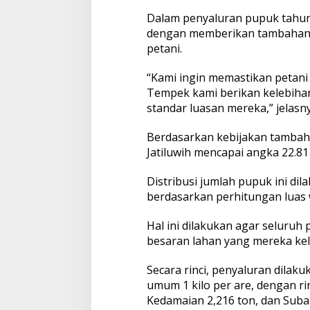
n
Dalam penyaluran pupuk tahun
P
dengan memberikan tambahan 
u
p
petani.
u
k
“Kami ingin memastikan petani
k
Tempek kami berikan kelebihan
e
standar luasan mereka,” jelasny
7
T
e
Berdasarkan kebijakan tambah
m
Jatiluwih mencapai angka 22.81
p
e
Distribusi jumlah pupuk ini di
k
S
berdasarkan perhitungan luas
u
b
Hal ini dilakukan agar seluruh
a
besaran lahan yang mereka kel
k
Secara rinci, penyaluran dila
umum 1 kilo per are, dengan r
Kedamaian 2,216 ton, dan Subak