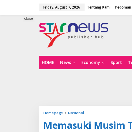
S
Friday, August 7, 2026
Tentang Kami
Pedoman 
k
i
p
close
t
o
c
o
n
t
e
n
HOME
News
Economy
Sport
T
t
Homepage
/
Nasional
M
e
Memasuki Musim 
m
a