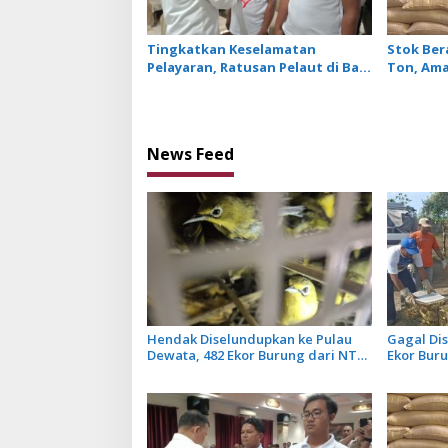
Tingkatkan Keselamatan
Stok Bera
Pelayaran, Ratusan Pelaut di Bali
Ton, Ama
Ikuti Pelatihan MPR dan JMPR
Depan
News Feed
Hendak Diselundupkan ke Pulau
Gagal Dis
Dewata, 482 Ekor Burung dari NTB
Ekor Bur
Diamankan Karantina Bali
Dilepasl
Penyakit