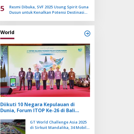
Mulai Pudar
5
Resmi Dibuka, SVF 2025 Usung Spirit Guna
Dusun untuk Kenalkan Potensi Destinasi
Wisata Sanur
World
Diikuti 10 Negara Kepulauan di
Dunia, Forum ITOP Ke-26 di Bali
Angkat Pariwisata Kebugaran
Berbasis Alam dan Budaya
GT World Challenge Asia 2025
di Sirkuit Mandalika, 34 Mobil
Balap Dunia Bakal Adu