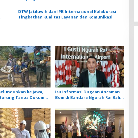
DTW Jatiluwih dan IPB Internasional Kolaborasi
Tingkatkan Kualitas Layanan dan Komunikasi
selundupkan ke Jawa,
Isu Informasi Dugaan Ancaman
r Burung Tanpa Dokumen
Bom di Bandara Ngurah Rai Bali
iarkan Cegah Ancaman
Tidak Benar, Operasional
Penerbangan Lancar