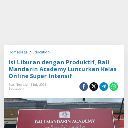
Homepage
/
Education
I
s
Isi Liburan dengan Produktif, Bali
i
L
Mandarin Academy Luncurkan Kelas
i
Online Super Intensif
b
u
Star-News.id
1 July 2026
r
Education
a
n
d
e
n
g
a