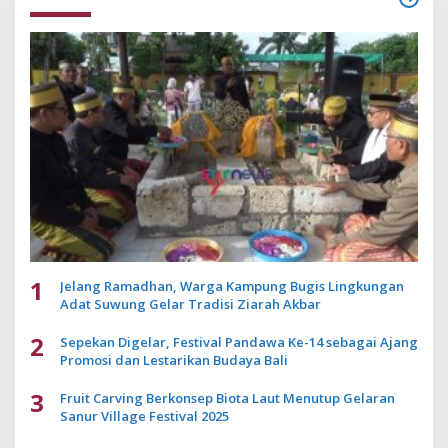
1
Jelang Ramadhan, Warga Kampung Bugis Lingkungan
Adat Suwung Gelar Tradisi Ziarah Akbar
2
Sepekan Digelar, Festival Pandawa Ke-14 sebagai Ajang
Promosi dan Lestarikan Budaya Bali
3
Fruit Carving Berkonsep Biota Laut Menutup Gelaran
Sanur Village Festival 2025