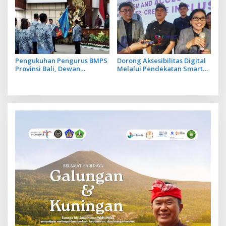
Pengukuhan Pengurus BMPS
Dorong Aksesibilitas Digital
Provinsi Bali, Dewan
Melalui Pendekatan Smart
Pimpinan Pusat Kukuhkan
Tourism, PIB College
Made Sumitra Chandra
Kolaborasi dengan 4 Mitra
sebagai Ketua
Strategis