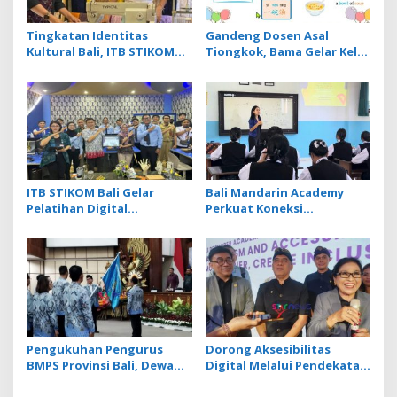
Tingkatan Identitas
Gandeng Dosen Asal
Kultural Bali, ITB STIKOM
Tiongkok, Bama Gelar Kelas
Bali Dukung !eberlanjutan
Mandarin Khusus Media
Usaha Perempuan
Bahas Cara Pesan Menu
Pengrajin Kebaya
Restoran
ITB STIKOM Bali Gelar
Bali Mandarin Academy
Pelatihan Digital
Perkuat Koneksi
Fabrication Berbasis
Pendidikan hingga Karir
Teknologi 3D Scanner
bagi Indonesia dan
Tiongkok
Pengukuhan Pengurus
Dorong Aksesibilitas
BMPS Provinsi Bali, Dewan
Digital Melalui Pendekatan
Pimpinan Pusat Kukuhkan
Smart Tourism, PIB College
Made Sumitra Chandra
Kolaborasi dengan 4 Mitra