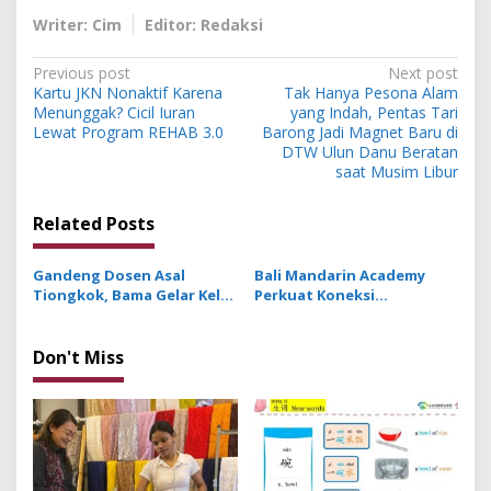
Writer: Cim
Editor: Redaksi
P
Previous post
Next post
Kartu JKN Nonaktif Karena
Tak Hanya Pesona Alam
o
Menunggak? Cicil Iuran
yang Indah, Pentas Tari
s
Lewat Program REHAB 3.0
Barong Jadi Magnet Baru di
DTW Ulun Danu Beratan
t
saat Musim Libur
n
Related Posts
a
v
Gandeng Dosen Asal
Bali Mandarin Academy
i
Tiongkok, Bama Gelar Kelas
Perkuat Koneksi
g
Mandarin Khusus Media
Pendidikan hingga Karir
Bahas Cara Pesan Menu
bagi Indonesia dan
a
Restoran
Tiongkok
Don't Miss
t
i
o
n