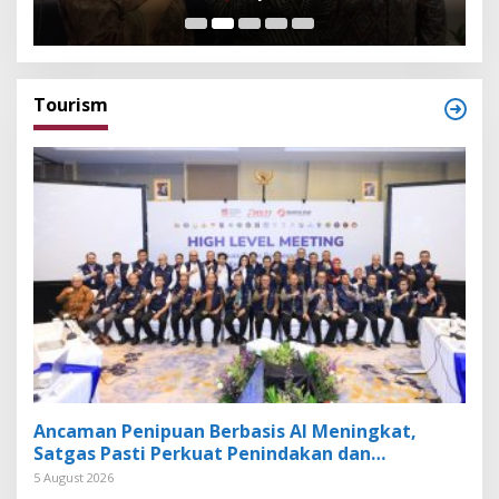
Exhibitor Nasional dan Global
K
Tourism
Ancaman Penipuan Berbasis AI Meningkat,
Satgas Pasti Perkuat Penindakan dan
Pengembangan Aplikasi Anti Penipuan
5 August 2026