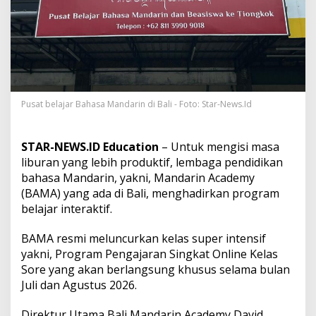
n
P
r
o
d
u
k
t
i
Pusat belajar Bahasa Mandarin di Bali - Foto: Star-News.Id
f
,
B
STAR-NEWS.ID Education
– Untuk mengisi masa
a
liburan yang lebih produktif, lembaga pendidikan
l
bahasa Mandarin, yakni, Mandarin Academy
i
(BAMA) yang ada di Bali, menghadirkan program
M
a
belajar interaktif.
n
d
BAMA resmi meluncurkan kelas super intensif
a
yakni, Program Pengajaran Singkat Online Kelas
r
Sore yang akan berlangsung khusus selama bulan
i
n
Juli dan Agustus 2026.
A
c
Direktur Utama Bali Mandarin Academy David