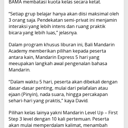
BAMA membatasi kuota kelas secara ketat.
S
u
p
“Setiap grup belajar hanya akan diisi maksimal oleh
e
3 orang saja. Pendekatan semi-privat ini menjamin
r
interaksi yang lebih intens dan ruang praktik
I
bicara yang lebih luas,” jelasnya.
n
t
e
Dalam program khusus liburan ini, Bali Mandarin
n
Academy memberikan pilihan kepada peserta
s
antara kain, Mandarin Express 5 hari yang
i
meeupakan langkah awal pengenalan bahasa
f
Mandarin.
“Dalam waktu 5 hari, peserta akan dibekali dengan
dasar-dasar penting, mulai dari pelafalan atau
ejaan (Pinyin), nada suara, hingga percakapan
sehari-hari yang praktis,” kaya David.
Pilihan kelas lainya yakni Mandarin Level Up – First
Step 3 level dengan 10 kali pertemuan. Peserta
akan mulai memperdalam kalimat, menambah