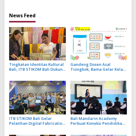
sebagai Ketua
Strategis
News Feed
Tingkatan Identitas Kultural
Gandeng Dosen Asal
Bali, ITB STIKOM Bali Dukung
Tiongkok, Bama Gelar Kelas
!eberlanjutan Usaha
Mandarin Khusus Media
Perempuan Pengrajin
Bahas Cara Pesan Menu
Kebaya
Restoran
ITB STIKOM Bali Gelar
Bali Mandarin Academy
Pelatihan Digital Fabrication
Perkuat Koneksi Pendidikan
Berbasis Teknologi 3D
hingga Karir bagi Indonesia
Scanner
dan Tiongkok