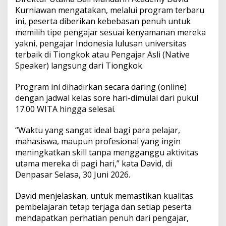
a
Kurniawan mengatakan, melalui program terbaru
d
ini, peserta diberikan kebebasan penuh untuk
e
m
memilih tipe pengajar sesuai kenyamanan mereka
y
yakni, pengajar Indonesia lulusan universitas
L
terbaik di Tiongkok atau Pengajar Asli (Native
u
Speaker) langsung dari Tiongkok.
n
c
u
Program ini dihadirkan secara daring (online)
r
dengan jadwal kelas sore hari-dimulai dari pukul
k
17.00 WITA hingga selesai.
a
n
“Waktu yang sangat ideal bagi para pelajar,
K
e
mahasiswa, maupun profesional yang ingin
l
meningkatkan skill tanpa mengganggu aktivitas
a
utama mereka di pagi hari,” kata David, di
s
Denpasar Selasa, 30 Juni 2026.
O
n
l
David menjelaskan, untuk memastikan kualitas
i
pembelajaran tetap terjaga dan setiap peserta
n
mendapatkan perhatian penuh dari pengajar,
e