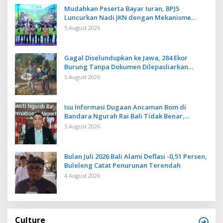
Mudahkan Peserta Bayar Iuran, BPJS
Luncurkan Nadi JKN dengan Mekanisme
Menabung
5 August 2026
Gagal Diselundupkan ke Jawa, 284 Ekor
Burung Tanpa Dokumen Dilepasliarkan
Cegah Ancaman Penyakit
5 August 2026
Isu Informasi Dugaan Ancaman Bom di
Bandara Ngurah Rai Bali Tidak Benar,
Operasional Penerbangan Lancar
5 August 2026
Bulan Juli 2026 Bali Alami Deflasi -0,51 Persen,
Buleleng Catat Penurunan Terendah
4 August 2026
Culture