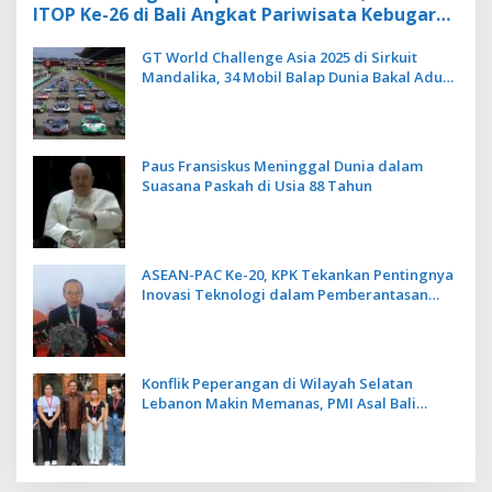
ITOP Ke-26 di Bali Angkat Pariwisata Kebugaran
Berbasis Alam dan Budaya
GT World Challenge Asia 2025 di Sirkuit
Mandalika, 34 Mobil Balap Dunia Bakal Adu
Kecepatan
Paus Fransiskus Meninggal Dunia dalam
Suasana Paskah di Usia 88 Tahun
ASEAN-PAC Ke-20, KPK Tekankan Pentingnya
Inovasi Teknologi dalam Pemberantasan
Korupsi
Konflik Peperangan di Wilayah Selatan
Lebanon Makin Memanas, PMI Asal Bali
Dipulangkan ke Indonesia