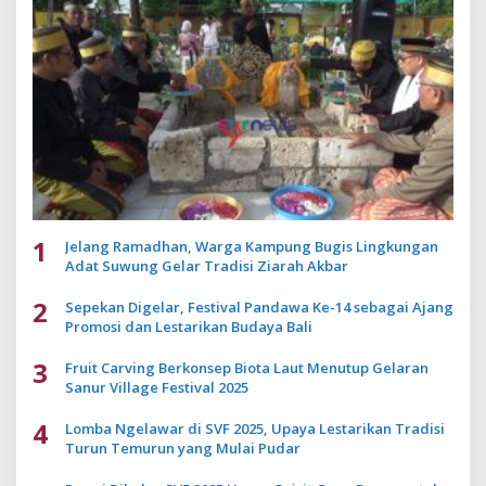
1
Jelang Ramadhan, Warga Kampung Bugis Lingkungan
Adat Suwung Gelar Tradisi Ziarah Akbar
2
Sepekan Digelar, Festival Pandawa Ke-14 sebagai Ajang
Promosi dan Lestarikan Budaya Bali
3
Fruit Carving Berkonsep Biota Laut Menutup Gelaran
Sanur Village Festival 2025
4
Lomba Ngelawar di SVF 2025, Upaya Lestarikan Tradisi
Turun Temurun yang Mulai Pudar