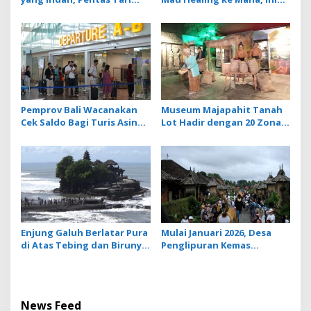
Barong Jadi Magnet Baru di
Rekomendasi 7 Destinasi
DTW Ulun Danu Beratan
Relaksasi di Western
saat Musim Libur
Australia
Pemprov Bali Wacanakan
Museum Majapahit Tanah
Cek Saldo Bagi Turis Asing
Lot Hadir dengan 20 Zona,
yang Berwisata ke Pulau
Wisatawan Bisa Pelajari
Dewata
Sejarah Kerajaan
Enjung Galuh Berlatar Pura
Mulai Januari 2026, Desa
di Atas Tebing dan Birunya
Penglipuran Kemas
Laut, Spot Foto Ikonik di
Kunjungan Wisatawan
Tanah Lot
dalam Dua Paket Wisata
News Feed