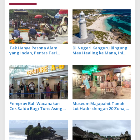
Tak Hanya Pesona Alam
Di Negeri Kanguru Bingung
yang Indah, Pentas Tari
Mau Healing ke Mana, Ini
Barong Jadi Magnet Baru di
Rekomendasi 7 Destinasi
DTW Ulun Danu Beratan saat
Relaksasi di Western
Musim Libur
Australia
Pemprov Bali Wacanakan
Museum Majapahit Tanah
Cek Saldo Bagi Turis Asing
Lot Hadir dengan 20 Zona,
yang Berwisata ke Pulau
Wisatawan Bisa Pelajari
Dewata
Sejarah Kerajaan