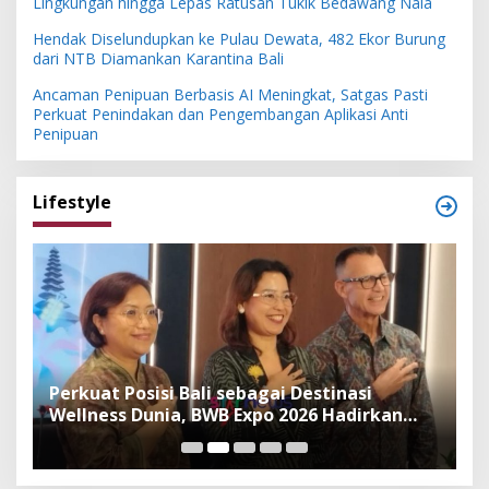
Lingkungan hingga Lepas Ratusan Tukik Bedawang Nala
Hendak Diselundupkan ke Pulau Dewata, 482 Ekor Burung
dari NTB Diamankan Karantina Bali
Ancaman Penipuan Berbasis AI Meningkat, Satgas Pasti
Perkuat Penindakan dan Pengembangan Aplikasi Anti
Penipuan
Lifestyle
n
Perkuat Posisi Bali sebagai Destinasi
F
Wellness Dunia, BWB Expo 2026 Hadirkan
I
Exhibitor Nasional dan Global
K