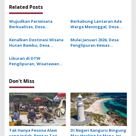
n
Related Posts
a
v
Wujudkan Pariwisata
Berkabung Lantaran Ada
Berkualitas, Desa
Warga Meninggal, Desa
i
Penglipuran Tingkatkan
Penglipuran Tiadakan
g
Tata Kelola, Digitalisasi,
Penjor dan Prosesi Sakral
Kenalkan Destinasi Wisata
Mulai Januari 2026, Desa
hingga Proteksi Wisatawan
saat Galungan
Hutan Bambu, Desa
Penglipuran Kemas
a
Penglipuran Bidik Sport
Kunjungan Wisatawan
t
Tourism Lewat Penglipu
dalam Dua Paket Wisata
Liburan di DTW
Run 2026
i
Penglipuran, Wisatawan
Bisa Rasakan Sensai Sehari
o
Menjadi Warga Lokal
n
Don't Miss
Tak Hanya Pesona Alam
Di Negeri Kanguru Bingung
yang Indah, Pentas Tari
Mau Healing ke Mana, Ini