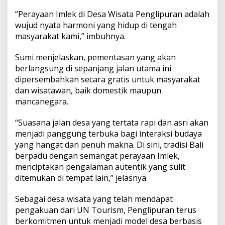
e
l
“Perayaan Imlek di Desa Wisata Penglipuran adalah
a
wujud nyata harmoni yang hidup di tengah
n
masyarakat kami,” imbuhnya.
g
I
Sumi menjelaskan, pementasan yang akan
m
l
berlangsung di sepanjang jalan utama ini
e
dipersembahkan secara gratis untuk masyarakat
k
dan wisatawan, baik domestik maupun
2
mancanegara.
0
2
6
“Suasana jalan desa yang tertata rapi dan asri akan
menjadi panggung terbuka bagi interaksi budaya
yang hangat dan penuh makna. Di sini, tradisi Bali
berpadu dengan semangat perayaan Imlek,
menciptakan pengalaman autentik yang sulit
ditemukan di tempat lain,” jelasnya.
Sebagai desa wisata yang telah mendapat
pengakuan dari UN Tourism, Penglipuran terus
berkomitmen untuk menjadi model desa berbasis