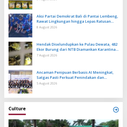
Aksi Partai Demokrat Bali di Pantai Lembeng,
Rawat Lingkungan hingga Lepas Ratusan
Tukik Bedawang Nala
8 August 2026
Hendak Diselundupkan ke Pulau Dewata, 482
Ekor Burung dari NTB Diamankan Karantina
Bali
7 August 2026
Ancaman Penipuan Berbasis AI Meningkat,
Satgas Pasti Perkuat Penindakan dan
Pengembangan Aplikasi Anti Penipuan
5 August 2026
Culture