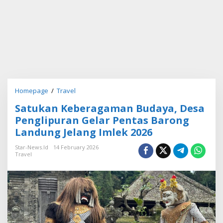
Homepage
/
Travel
S
a
Satukan Keberagaman Budaya, Desa
t
u
Penglipuran Gelar Pentas Barong
k
Landung Jelang Imlek 2026
a
n
Star-News.id
14 February 2026
K
Travel
e
b
e
r
a
g
a