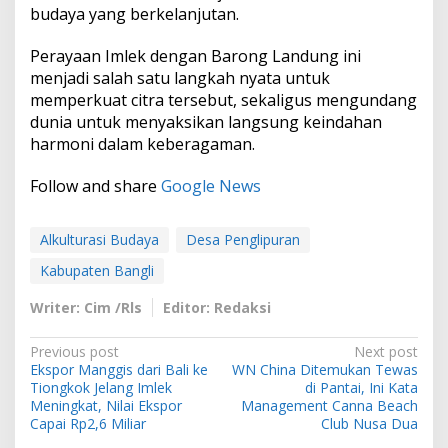
budaya yang berkelanjutan.
Perayaan Imlek dengan Barong Landung ini
menjadi salah satu langkah nyata untuk
memperkuat citra tersebut, sekaligus mengundang
dunia untuk menyaksikan langsung keindahan
harmoni dalam keberagaman.
Follow and share
Google News
Alkulturasi Budaya
Desa Penglipuran
Kabupaten Bangli
Writer: Cim /Rls
Editor: Redaksi
P
Previous post
Next post
Ekspor Manggis dari Bali ke
WN China Ditemukan Tewas
o
Tiongkok Jelang Imlek
di Pantai, Ini Kata
s
Meningkat, Nilai Ekspor
Management Canna Beach
Capai Rp2,6 Miliar
Club Nusa Dua
t