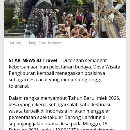
m
a
n
B
u
d
a
y
a
Barong Landung - Foto: Istimewa
,
D
e
STAR-NEWS.ID Travel
– Di tengah semangat
s
kebersamaan dan pelestarian budaya, Desa Wisata
a
Penglipuran kembali menegaskan posisinya
P
sebagai desa adat yang menjunjung tinggi
e
n
toleransi.
g
l
Dalam rangka menyambut Tahun Baru Imlek 2026,
i
desa yang dikenal sebagai salah satu destinasi
p
wisata terbaik di Indonesia ini akan menggelar
u
r
pementasan spektakuler Barong Landung di
a
sepanjang jalan utama desa pada Minggu, 15
n
Februari 2026, pukul 10.00 WITA sampai dengan