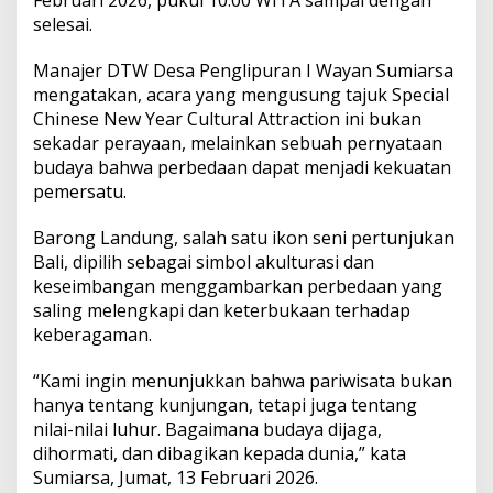
G
selesai.
e
l
a
Manajer DTW Desa Penglipuran I Wayan Sumiarsa
r
mengatakan, acara yang mengusung tajuk Special
P
Chinese New Year Cultural Attraction ini bukan
e
sekadar perayaan, melainkan sebuah pernyataan
n
t
budaya bahwa perbedaan dapat menjadi kekuatan
a
pemersatu.
s
B
Barong Landung, salah satu ikon seni pertunjukan
a
Bali, dipilih sebagai simbol akulturasi dan
r
o
keseimbangan menggambarkan perbedaan yang
n
saling melengkapi dan keterbukaan terhadap
g
keberagaman.
L
a
“Kami ingin menunjukkan bahwa pariwisata bukan
n
d
hanya tentang kunjungan, tetapi juga tentang
u
nilai-nilai luhur. Bagaimana budaya dijaga,
n
dihormati, dan dibagikan kepada dunia,” kata
g
Sumiarsa, Jumat, 13 Februari 2026.
J