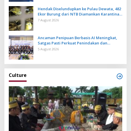
Hendak Diselundupkan ke Pulau Dewata, 482
Ekor Burung dari NTB Diamankan Karantina
Bali
7 August 2026
Ancaman Penipuan Berbasis AI Meningkat,
Satgas Pasti Perkuat Penindakan dan
Pengembangan Aplikasi Anti Penipuan
5 August 2026
Culture