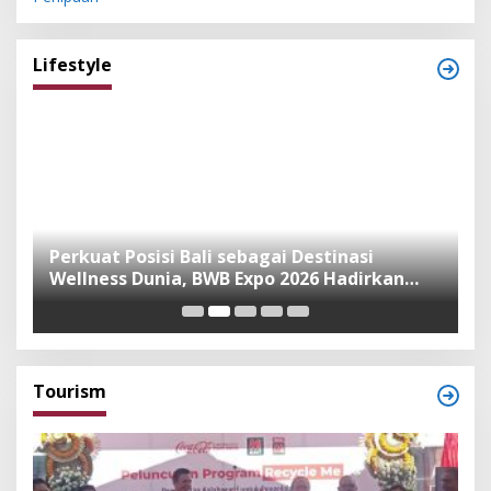
Lifestyle
n
Perkuat Posisi Bali sebagai Destinasi
F
Wellness Dunia, BWB Expo 2026 Hadirkan
I
Exhibitor Nasional dan Global
K
Tourism