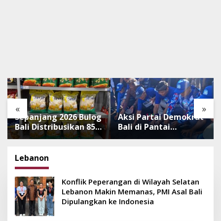
«
»
Sepanjang 2026 Bulog
Aksi Partai Demokrat
Bali Distribusikan 850
Bali di Pantai
Ton Beras Premium
Lembeng, Rawat
ke Jaringan Ritel
Lingkungan hingga
Moderen
Lepas Ratusan Tukik
Lebanon
Bedawang Nala
Konflik Peperangan di Wilayah Selatan
Lebanon Makin Memanas, PMI Asal Bali
Dipulangkan ke Indonesia