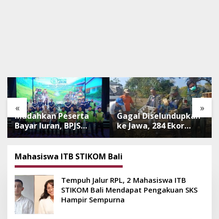
«
»
Mudahkan Peserta
Gagal Diselundupkan
Bayar Iuran, BPJS
ke Jawa, 284 Ekor
Luncurkan Nadi JKN
Burung Tanpa
dengan Mekanisme
Dokumen
Menabung
Dilepasliarkan Cegah
Mahasiswa ITB STIKOM Bali
Ancaman Penyakit
Tempuh Jalur RPL, 2 Mahasiswa ITB
STIKOM Bali Mendapat Pengakuan SKS
Hampir Sempurna