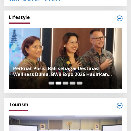
Lifestyle
n
Perkuat Posisi Bali sebagai Destinasi
F
Wellness Dunia, BWB Expo 2026 Hadirkan
I
Exhibitor Nasional dan Global
K
Tourism