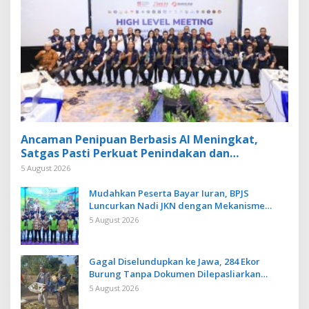
Ancaman Penipuan Berbasis AI Meningkat,
Satgas Pasti Perkuat Penindakan dan
Pengembangan Aplikasi Anti Penipuan
5 August 2026
Mudahkan Peserta Bayar Iuran, BPJS
Luncurkan Nadi JKN dengan Mekanisme
Menabung
5 August 2026
Gagal Diselundupkan ke Jawa, 284 Ekor
Burung Tanpa Dokumen Dilepasliarkan
Cegah Ancaman Penyakit
5 August 2026