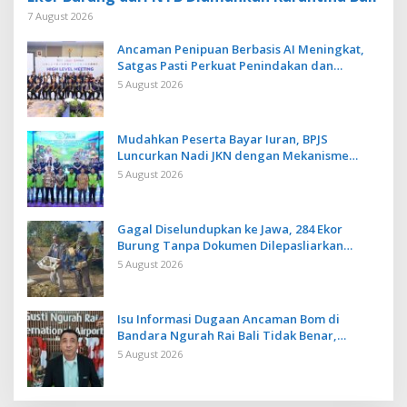
7 August 2026
Ancaman Penipuan Berbasis AI Meningkat,
Satgas Pasti Perkuat Penindakan dan
Pengembangan Aplikasi Anti Penipuan
5 August 2026
Mudahkan Peserta Bayar Iuran, BPJS
Luncurkan Nadi JKN dengan Mekanisme
Menabung
5 August 2026
Gagal Diselundupkan ke Jawa, 284 Ekor
Burung Tanpa Dokumen Dilepasliarkan
Cegah Ancaman Penyakit
5 August 2026
Isu Informasi Dugaan Ancaman Bom di
Bandara Ngurah Rai Bali Tidak Benar,
Operasional Penerbangan Lancar
5 August 2026