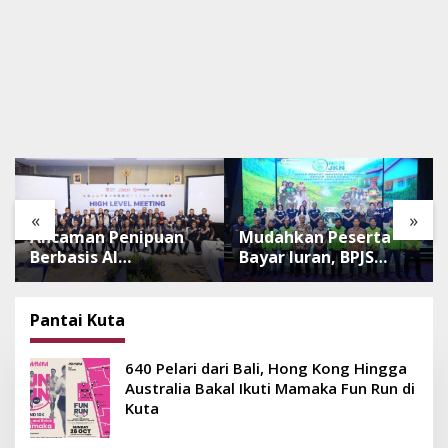
«
»
Ancaman Penipuan
Mudahkan Peserta
Berbasis AI
Bayar Iuran, BPJS
Meningkat, Satgas
Luncurkan Nadi JKN
Pasti Perkuat
dengan Mekanisme
Penindakan dan
Menabung
Pantai Kuta
Pengembangan
Aplikasi Anti
640 Pelari dari Bali, Hong Kong Hingga
Penipuan
Australia Bakal Ikuti Mamaka Fun Run di
Kuta