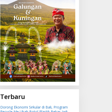
ksi Partai Demokrat Bali
Hendak Diselundupkan ke
i Pantai Lembeng, Rawat
Pulau Dewata, 482 Ekor
ingkungan hingga Lepas
Burung dari NTB
atusan Tukik Bedawang
Diamankan Karantina Bali
ala
Terbaru
Dorong Ekonomi Sirkular di Bali, Program
Recycle Me Ubah Botol Plastik Bekas Jadi