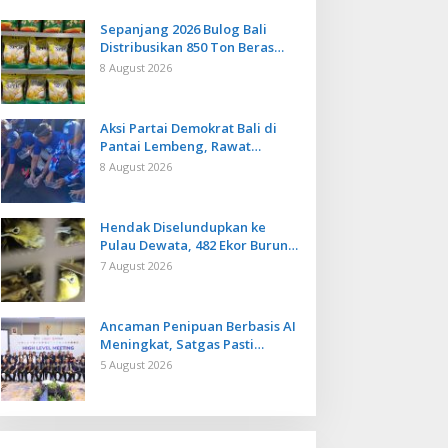
Sepanjang 2026 Bulog Bali
Distribusikan 850 Ton Beras
Premium ke Jaringan Ritel
8 August 2026
Moderen
Aksi Partai Demokrat Bali di
Pantai Lembeng, Rawat
Lingkungan hingga Lepas
8 August 2026
Ratusan Tukik Bedawang Nala
Hendak Diselundupkan ke
Pulau Dewata, 482 Ekor Burung
dari NTB Diamankan Karantina
7 August 2026
Bali
Ancaman Penipuan Berbasis AI
Meningkat, Satgas Pasti
Perkuat Penindakan dan
5 August 2026
Pengembangan Aplikasi Anti
Penipuan