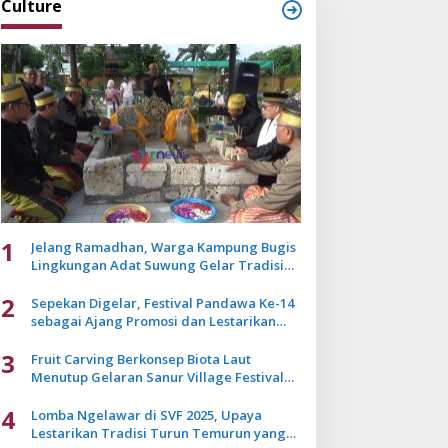
Culture
1
Jelang Ramadhan, Warga Kampung Bugis
Lingkungan Adat Suwung Gelar Tradisi
Ziarah Akbar
2
Sepekan Digelar, Festival Pandawa Ke-14
sebagai Ajang Promosi dan Lestarikan
Budaya Bali
3
Fruit Carving Berkonsep Biota Laut
Menutup Gelaran Sanur Village Festival
2025
4
Lomba Ngelawar di SVF 2025, Upaya
Lestarikan Tradisi Turun Temurun yang