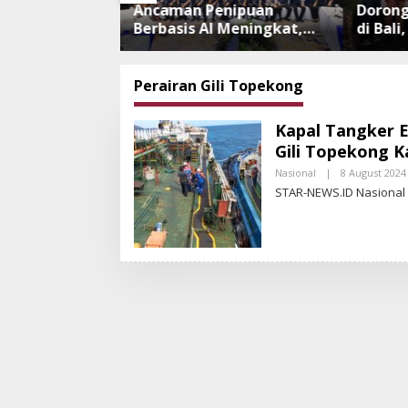
elundupkan ke
Ancaman Penipuan
Dorong
a, 482 Ekor
Berbasis AI Meningkat,
di Bal
 NTB
Satgas Pasti Perkuat
Me Uba
arantina Bali
Penindakan dan
Bekas 
Pengembangan Aplikasi
Baru
Perairan Gili Topekong
Anti Penipuan
Kapal Tangker E
Gili Topekong K
Nasional
|
8 August 2024
STAR-NEWS.ID Nasional 