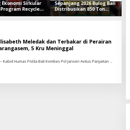
 Ekonomi Sirkular
Sepanjang 2026 Bulog Bali
A
i, Program Recycle
Distribusikan 850 Ton
d
h Botol Plastik
Beras Premium ke
L
Jadi Bahan Baku
Jaringan Ritel Moderen
R
N
lisabeth Meledak dan Terbakar di Perairan
arangasem, 5 Kru Meninggal
B
Y
– Kabid Humas Polda Bali Kombes Pol Jansen Avitus Panjaitan
S
T
A
R
-
N
E
W
S
.
I
D