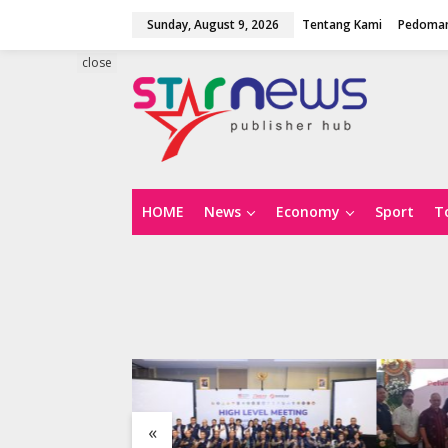
S
Sunday, August 9, 2026
Tentang Kami
Pedoman
k
i
p
close
t
o
c
o
n
t
e
n
HOME
News
Economy
Sport
T
t
«