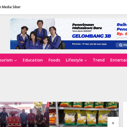
 Media Siber
ourism
Education
Foods
Lifestyle
Trend
Enterta
»