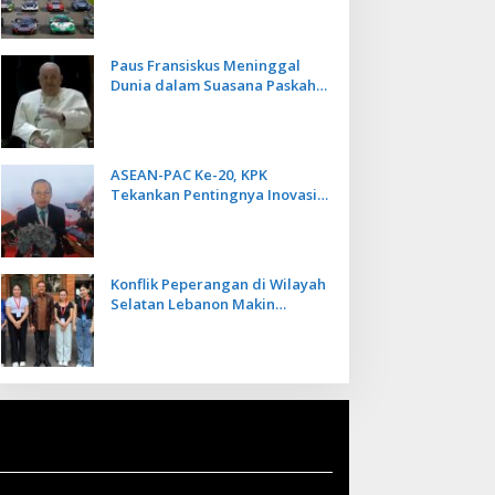
Kecepatan
Paus Fransiskus Meninggal
Dunia dalam Suasana Paskah
di Usia 88 Tahun
ASEAN-PAC Ke-20, KPK
Tekankan Pentingnya Inovasi
Teknologi dalam
Pemberantasan Korupsi
Konflik Peperangan di Wilayah
Selatan Lebanon Makin
Memanas, PMI Asal Bali
Dipulangkan ke Indonesia