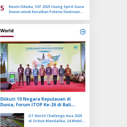
Mulai Pudar
5
Resmi Dibuka, SVF 2025 Usung Spirit Guna
Dusun untuk Kenalkan Potensi Destinasi
Wisata Sanur
World
Diikuti 10 Negara Kepulauan di
Dunia, Forum ITOP Ke-26 di Bali
Angkat Pariwisata Kebugaran
Berbasis Alam dan Budaya
GT World Challenge Asia 2025
di Sirkuit Mandalika, 34 Mobil
Balap Dunia Bakal Adu