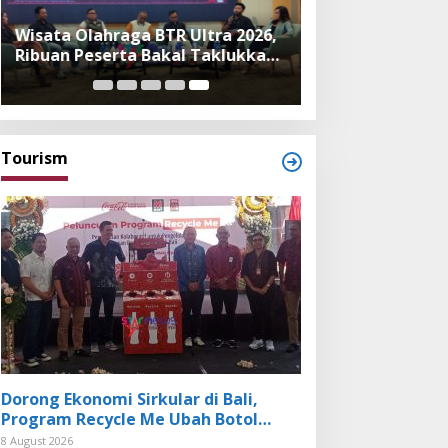
Wisata Olahraga BTR Ultra 2026,
Ribuan Peserta Bakal Taklukkan
3 Gunung Tertinggi di Bali
Tourism
Dorong Ekonomi Sirkular di Bali,
Program Recycle Me Ubah Botol
Plastik Bekas Jadi Bahan Baku Baru
8 August 2026