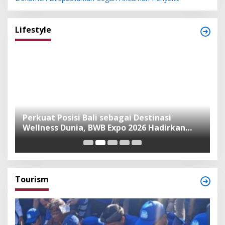
Lifestyle
n
Perkuat Posisi Bali sebagai Destinasi
F
Wellness Dunia, BWB Expo 2026 Hadirkan
I
Exhibitor Nasional dan Global
K
Tourism