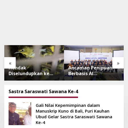
«
»
Hendak
Ancaman Penipuan
Diselundupkan ke
Berbasis AI
Pulau Dewata, 482
Meningkat, Satgas
Ekor Burung dari NTB
Pasti Perkuat
Diamankan Karantina
Penindakan dan
Sastra Saraswati Sawana Ke-4
Bali
Pengembangan
Aplikasi Anti
Gali Nilai Kepemimpinan dalam
Penipuan
Manuskrip Kuno di Bali, Puri Kauhan
Ubud Gelar Sastra Saraswati Sawana
Ke-4