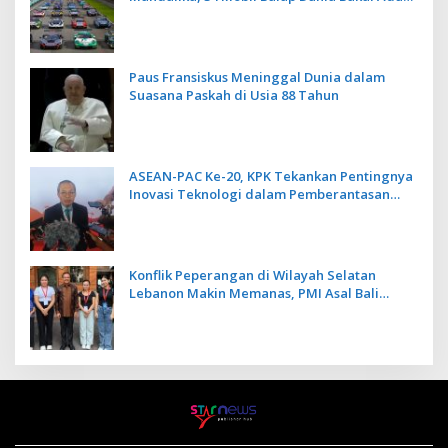
Kecepatan
Paus Fransiskus Meninggal Dunia dalam
Suasana Paskah di Usia 88 Tahun
ASEAN-PAC Ke-20, KPK Tekankan Pentingnya
Inovasi Teknologi dalam Pemberantasan
Korupsi
Konflik Peperangan di Wilayah Selatan
Lebanon Makin Memanas, PMI Asal Bali
Dipulangkan ke Indonesia