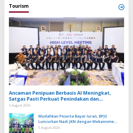
Tourism
Ancaman Penipuan Berbasis AI Meningkat,
Satgas Pasti Perkuat Penindakan dan
Pengembangan Aplikasi Anti Penipuan
5 August 2026
Mudahkan Peserta Bayar Iuran, BPJS
Luncurkan Nadi JKN dengan Mekanisme
Menabung
5 August 2026