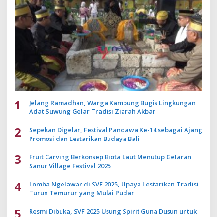
1
Jelang Ramadhan, Warga Kampung Bugis Lingkungan
Adat Suwung Gelar Tradisi Ziarah Akbar
2
Sepekan Digelar, Festival Pandawa Ke-14 sebagai Ajang
Promosi dan Lestarikan Budaya Bali
3
Fruit Carving Berkonsep Biota Laut Menutup Gelaran
Sanur Village Festival 2025
4
Lomba Ngelawar di SVF 2025, Upaya Lestarikan Tradisi
Turun Temurun yang Mulai Pudar
5
Resmi Dibuka, SVF 2025 Usung Spirit Guna Dusun untuk