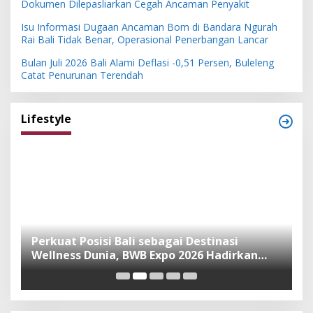
Dokumen Dilepasliarkan Cegah Ancaman Penyakit
Isu Informasi Dugaan Ancaman Bom di Bandara Ngurah
Rai Bali Tidak Benar, Operasional Penerbangan Lancar
Bulan Juli 2026 Bali Alami Deflasi -0,51 Persen, Buleleng
Catat Penurunan Terendah
Lifestyle
n
Perkuat Posisi Bali sebagai Destinasi
F
Wellness Dunia, BWB Expo 2026 Hadirkan
I
Exhibitor Nasional dan Global
K