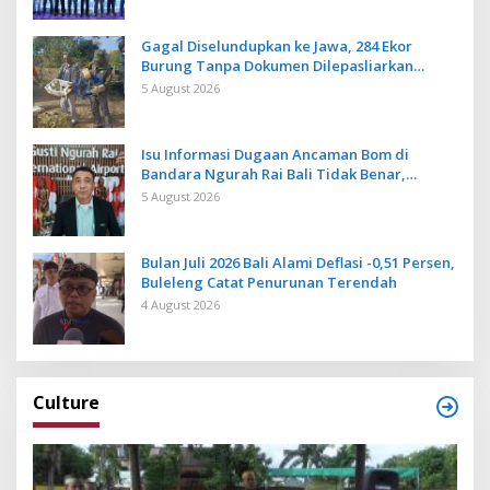
Gagal Diselundupkan ke Jawa, 284 Ekor
Burung Tanpa Dokumen Dilepasliarkan
Cegah Ancaman Penyakit
5 August 2026
Isu Informasi Dugaan Ancaman Bom di
Bandara Ngurah Rai Bali Tidak Benar,
Operasional Penerbangan Lancar
5 August 2026
Bulan Juli 2026 Bali Alami Deflasi -0,51 Persen,
Buleleng Catat Penurunan Terendah
4 August 2026
Culture