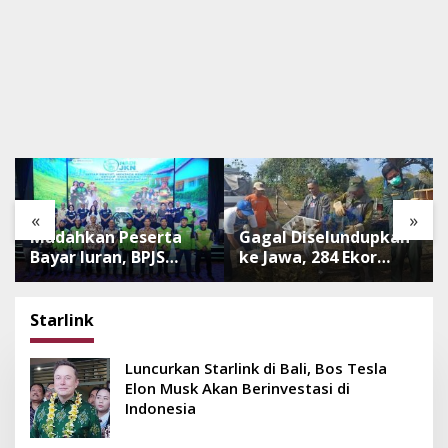
«
»
Mudahkan Peserta
Gagal Diselundupkan
Bayar Iuran, BPJS
ke Jawa, 284 Ekor
Luncurkan Nadi JKN
Burung Tanpa
dengan Mekanisme
Dokumen
Menabung
Dilepasliarkan Cegah
Starlink
Ancaman Penyakit
Luncurkan Starlink di Bali, Bos Tesla
Elon Musk Akan Berinvestasi di
Indonesia