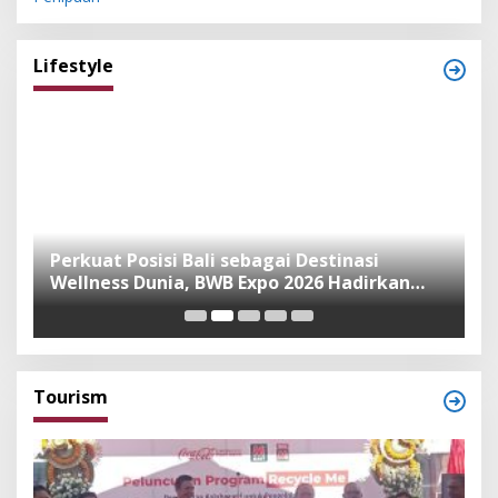
Lifestyle
n
Perkuat Posisi Bali sebagai Destinasi
F
Wellness Dunia, BWB Expo 2026 Hadirkan
I
Exhibitor Nasional dan Global
K
Tourism