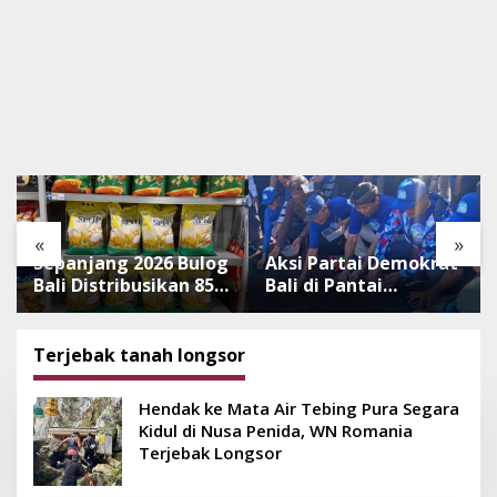
«
»
Sepanjang 2026 Bulog
Aksi Partai Demokrat
Bali Distribusikan 850
Bali di Pantai
Ton Beras Premium
Lembeng, Rawat
ke Jaringan Ritel
Lingkungan hingga
Moderen
Lepas Ratusan Tukik
Terjebak tanah longsor
Bedawang Nala
Hendak ke Mata Air Tebing Pura Segara
Kidul di Nusa Penida, WN Romania
Terjebak Longsor