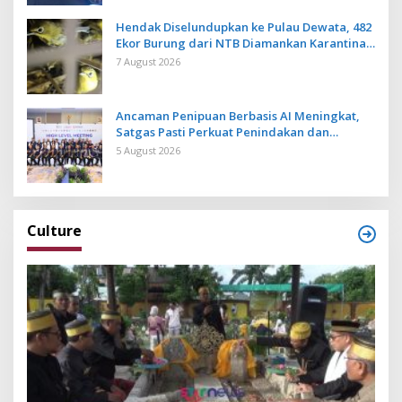
Hendak Diselundupkan ke Pulau Dewata, 482
Ekor Burung dari NTB Diamankan Karantina
Bali
7 August 2026
Ancaman Penipuan Berbasis AI Meningkat,
Satgas Pasti Perkuat Penindakan dan
Pengembangan Aplikasi Anti Penipuan
5 August 2026
Culture