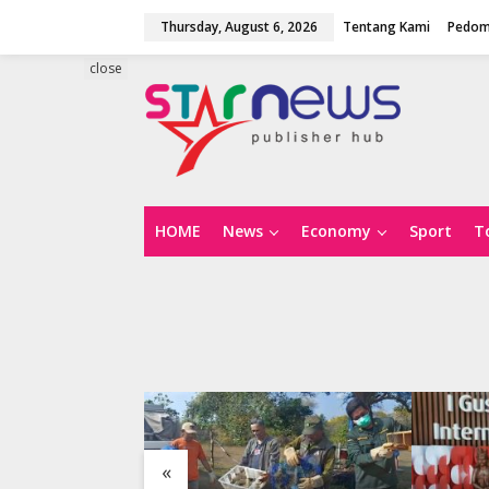
S
Thursday, August 6, 2026
Tentang Kami
Pedom
k
i
p
close
t
o
c
o
n
t
e
n
HOME
News
Economy
Sport
T
t
«