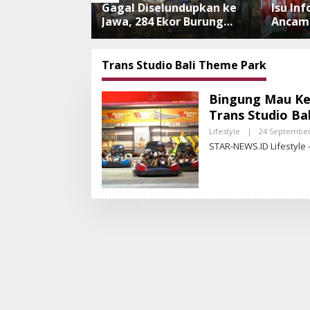
eserta Bayar
Gagal Diselundupkan ke
Isu In
 Luncurkan
Jawa, 284 Ekor Burung
Ancama
engan
Tanpa Dokumen
Ngurah
 Menabung
Dilepasliarkan Cegah
Benar,
Ancaman Penyakit
Penerb
Trans Studio Bali Theme Park
Bingung Mau Kem
Trans Studio Ba
Lifestyle
|
24 September
STAR-NEWS.ID Lifestyle