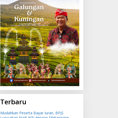
ingkatkan Keselamatan
Mudahkan Peserta Bayar
elayaran, Ratusan Pelaut
Iuran, BPJS Luncurkan
i Bali Ikuti Pelatihan MPR
Nadi JKN dengan
an JMPR
Mekanisme Menabung
Terbaru
Mudahkan Peserta Bayar Iuran, BPJS
Luncurkan Nadi JKN dengan Mekanisme