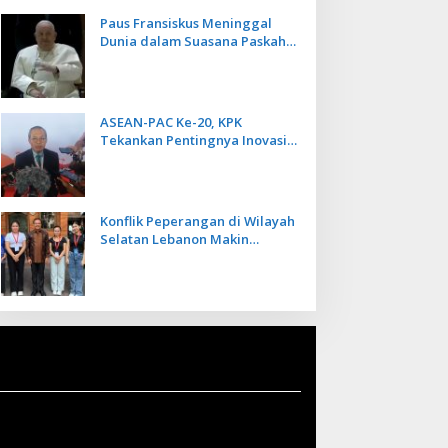
Paus Fransiskus Meninggal
Dunia dalam Suasana Paskah
di Usia 88 Tahun
ASEAN-PAC Ke-20, KPK
Tekankan Pentingnya Inovasi
Teknologi dalam
Pemberantasan Korupsi
Konflik Peperangan di Wilayah
Selatan Lebanon Makin
Memanas, PMI Asal Bali
Dipulangkan ke Indonesia