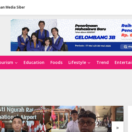
an Media Siber
ourism
Education
Foods
Lifestyle
Trend
Enterta
»