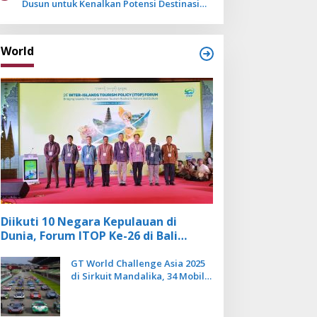
Dusun untuk Kenalkan Potensi Destinasi
Wisata Sanur
World
Diikuti 10 Negara Kepulauan di
Dunia, Forum ITOP Ke-26 di Bali
Angkat Pariwisata Kebugaran
Berbasis Alam dan Budaya
GT World Challenge Asia 2025
di Sirkuit Mandalika, 34 Mobil
Balap Dunia Bakal Adu
Kecepatan