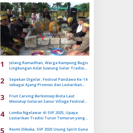
1
Jelang Ramadhan, Warga Kampung Bugis
Lingkungan Adat Suwung Gelar Tradisi
Ziarah Akbar
2
Sepekan Digelar, Festival Pandawa Ke-14
sebagai Ajang Promosi dan Lestarikan
Budaya Bali
3
Fruit Carving Berkonsep Biota Laut
Menutup Gelaran Sanur Village Festival
2025
4
Lomba Ngelawar di SVF 2025, Upaya
Lestarikan Tradisi Turun Temurun yang
Mulai Pudar
5
Resmi Dibuka, SVF 2025 Usung Spirit Guna