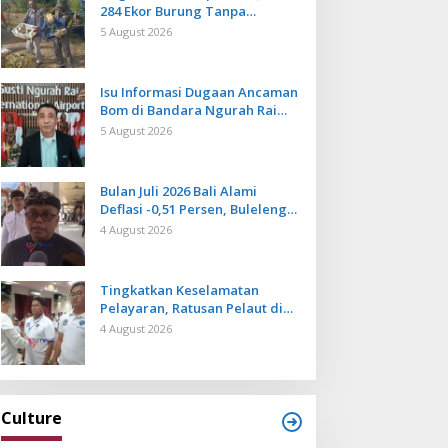
284 Ekor Burung Tanpa
Dokumen Dilepasliarkan Cegah
5 August 2026
Ancaman Penyakit
Isu Informasi Dugaan Ancaman
Bom di Bandara Ngurah Rai
Bali Tidak Benar, Operasional
5 August 2026
Penerbangan Lancar
Bulan Juli 2026 Bali Alami
Deflasi -0,51 Persen, Buleleng
Catat Penurunan Terendah
4 August 2026
Tingkatkan Keselamatan
Pelayaran, Ratusan Pelaut di
Bali Ikuti Pelatihan MPR dan
4 August 2026
JMPR
Culture