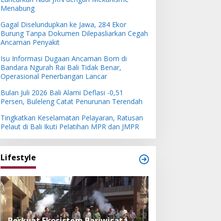
Menabung
Gagal Diselundupkan ke Jawa, 284 Ekor
Burung Tanpa Dokumen Dilepasliarkan Cegah
Ancaman Penyakit
Isu Informasi Dugaan Ancaman Bom di
Bandara Ngurah Rai Bali Tidak Benar,
Operasional Penerbangan Lancar
Bulan Juli 2026 Bali Alami Deflasi -0,51
Persen, Buleleng Catat Penurunan Terendah
Tingkatkan Keselamatan Pelayaran, Ratusan
Pelaut di Bali Ikuti Pelatihan MPR dan JMPR
Lifestyle
Perkuat Posisi Bali sebagai
Festival Bambu 