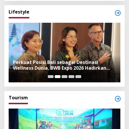
Lifestyle
n
Perkuat Posisi Bali sebagai Destinasi
F
Wellness Dunia, BWB Expo 2026 Hadirkan
I
Exhibitor Nasional dan Global
K
Tourism