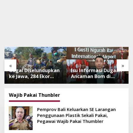
«
»
Gagal Diselundupkan
Isu Informasi Dugaan
ke Jawa, 284 Ekor
Ancaman Bom di
Burung Tanpa
Bandara Ngurah Rai
Dokumen
Bali Tidak Benar,
Dilepasliarkan Cegah
Operasional
Wajib Pakai Thunbler
Ancaman Penyakit
Penerbangan Lancar
Pemprov Bali Keluarkan SE Larangan
Penggunaan Plastik Sekali Pakai,
Pegawai Wajib Pakai Thumbler