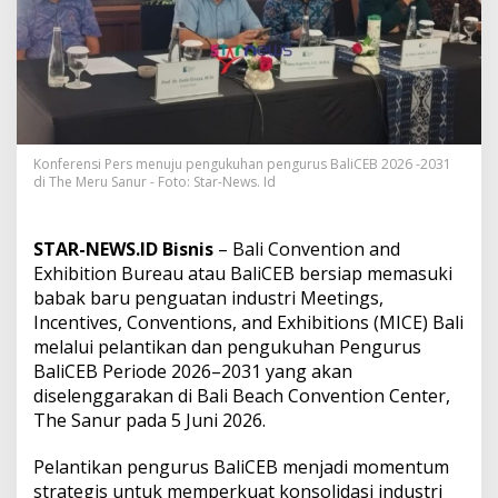
a
l
i
s
e
b
a
g
a
Konferensi Pers menuju pengukuhan pengurus BaliCEB 2026 -2031
di The Meru Sanur - Foto: Star-News. Id
i
D
e
s
STAR-NEWS.ID Bisnis
– Bali Convention and
t
Exhibition Bureau atau BaliCEB bersiap memasuki
i
babak baru penguatan industri Meetings,
n
Incentives, Conventions, and Exhibitions (MICE) Bali
a
s
melalui pelantikan dan pengukuhan Pengurus
i
BaliCEB Periode 2026–2031 yang akan
M
diselenggarakan di Bali Beach Convention Center,
I
The Sanur pada 5 Juni 2026.
C
E
U
Pelantikan pengurus BaliCEB menjadi momentum
n
strategis untuk memperkuat konsolidasi industri