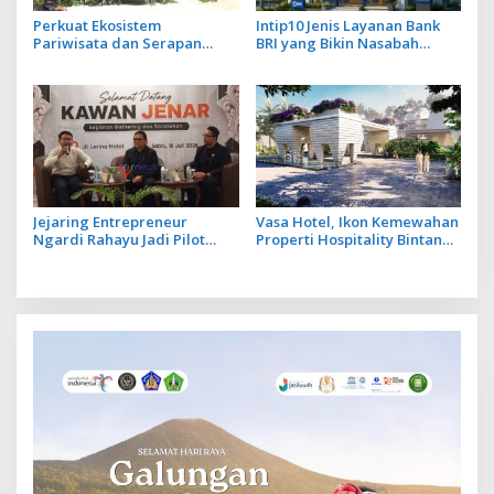
Perkuat Ekosistem
Intip10 Jenis Layanan Bank
Pariwisata dan Serapan
BRI yang Bikin Nasabah
Investasi, Sira Village Grand
Tetap Setia
Outlet Bali Resmi Dibuka di
KEK Kura Kura
Jejaring Entrepreneur
Vasa Hotel, Ikon Kemewahan
Ngardi Rahayu Jadi Pilot
Properti Hospitality Bintang
Project Ekosistem UMKM
Lima Hadir di Ubud
Nusa Dua