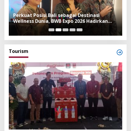
n
Perkuat Posisi Bali sebagai Destinasi
F
Wellness Dunia, BWB Expo 2026 Hadirkan
I
Exhibitor Nasional dan Global
K
Tourism