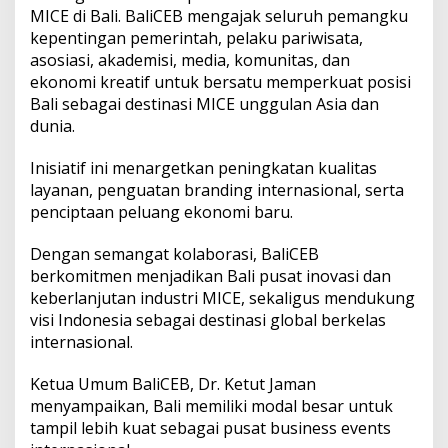
g
MICE di Bali. BaliCEB mengajak seluruh pemangku
g
kepentingan pemerintah, pelaku pariwisata,
u
asosiasi, akademisi, media, komunitas, dan
l
a
ekonomi kreatif untuk bersatu memperkuat posisi
n
Bali sebagai destinasi MICE unggulan Asia dan
A
dunia.
s
i
Inisiatif ini menargetkan peningkatan kualitas
a
d
layanan, penguatan branding internasional, serta
a
penciptaan peluang ekonomi baru.
n
D
Dengan semangat kolaborasi, BaliCEB
u
berkomitmen menjadikan Bali pusat inovasi dan
n
i
keberlanjutan industri MICE, sekaligus mendukung
a
visi Indonesia sebagai destinasi global berkelas
internasional.
Ketua Umum BaliCEB, Dr. Ketut Jaman
menyampaikan, Bali memiliki modal besar untuk
tampil lebih kuat sebagai pusat business events