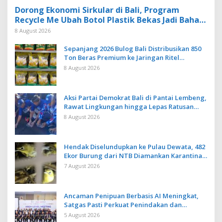
Dorong Ekonomi Sirkular di Bali, Program
Recycle Me Ubah Botol Plastik Bekas Jadi Bahan
Baku Baru
8 August 2026
Sepanjang 2026 Bulog Bali Distribusikan 850
Ton Beras Premium ke Jaringan Ritel
Moderen
8 August 2026
Aksi Partai Demokrat Bali di Pantai Lembeng,
Rawat Lingkungan hingga Lepas Ratusan
Tukik Bedawang Nala
8 August 2026
Hendak Diselundupkan ke Pulau Dewata, 482
Ekor Burung dari NTB Diamankan Karantina
Bali
7 August 2026
Ancaman Penipuan Berbasis AI Meningkat,
Satgas Pasti Perkuat Penindakan dan
Pengembangan Aplikasi Anti Penipuan
5 August 2026