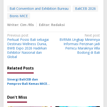
Bali Convention and Exhibition Bureau
BaliCEB 2026
Bisnis MICE
Writer: Cim /Rls
Editor: Redaksi
P
Previous post
Next post
Perkuat Posisi Bali sebagai
BVRMA Ungkap Minimnya
o
Destinasi Wellness Dunia,
Informasi Perizinan jadi
s
BWB Expo 2026 Hadirkan
Pemicu Maraknya Villa
Exhibitor Nasional dan
Bodong di Bali
t
Global
n
Related Posts
a
v
Sinergi BaliCEB dan
i
Pemprov Bali Kemas MICE
g
Internasional dalam
Pesona Budaya dan
a
Kearifan Lokal
Don't Miss
t