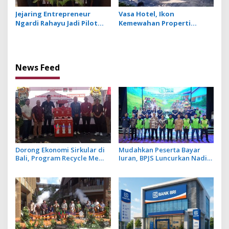
Jejaring Entrepreneur
Vasa Hotel, Ikon
Ngardi Rahayu Jadi Pilot
Kemewahan Properti
Project Ekosistem UMKM
Hospitality Bintang Lima
Nusa Dua
Hadir di Ubud
News Feed
Dorong Ekonomi Sirkular di
Mudahkan Peserta Bayar
Bali, Program Recycle Me
Iuran, BPJS Luncurkan Nadi
Ubah Botol Plastik Bekas Jadi
JKN dengan Mekanisme
Bahan Baku Baru
Menabung