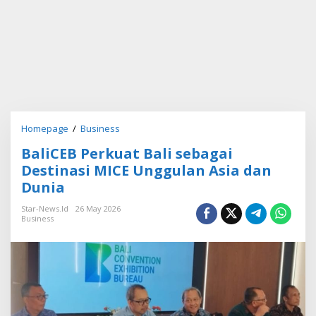
Homepage
/
Business
B
a
BaliCEB Perkuat Bali sebagai
l
i
Destinasi MICE Unggulan Asia dan
C
Dunia
E
B
Star-News.id
26 May 2026
P
Business
e
r
k
u
a
t
B