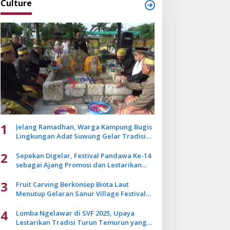
Culture
1
Jelang Ramadhan, Warga Kampung Bugis
Lingkungan Adat Suwung Gelar Tradisi
Ziarah Akbar
2
Sepekan Digelar, Festival Pandawa Ke-14
sebagai Ajang Promosi dan Lestarikan
Budaya Bali
3
Fruit Carving Berkonsep Biota Laut
Menutup Gelaran Sanur Village Festival
2025
4
Lomba Ngelawar di SVF 2025, Upaya
Lestarikan Tradisi Turun Temurun yang