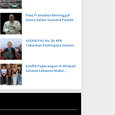
Kecepatan
Paus Fransiskus Meninggal
Dunia dalam Suasana Paskah
di Usia 88 Tahun
ASEAN-PAC Ke-20, KPK
Tekankan Pentingnya Inovasi
Teknologi dalam
Pemberantasan Korupsi
Konflik Peperangan di Wilayah
Selatan Lebanon Makin
Memanas, PMI Asal Bali
Dipulangkan ke Indonesia