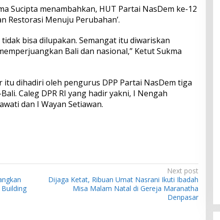
Sukma Sucipta menambahkan, HUT Partai NasDem ke-12
an Restorasi Menuju Perubahan’.
 tidak bisa dilupakan. Semangat itu diwariskan
memperjuangkan Bali dan nasional,” Ketut Sukma
itu dihadiri oleh pengurus DPP Partai NasDem tiga
Bali. Caleg DPR RI yang hadir yakni, I Nengah
awati dan I Wayan Setiawan.
Next post
angkan
Dijaga Ketat, Ribuan Umat Nasrani Ikuti Ibadah
Building
Misa Malam Natal di Gereja Maranatha
Denpasar