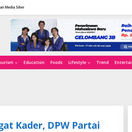
n Media Siber
ourism
Education
Foods
Lifestyle
Trend
Enterta
at Kader, DPW Partai