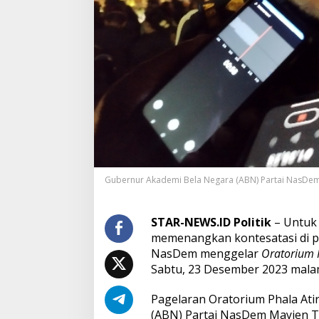
r
t
a
i
N
a
s
d
e
m
P
r
o
v
Gubernur Akademi Bela Negara (ABN) Partai NasDem Ma
i
n
s
STAR-NEWS.ID Politik
– Untuk
i
memenangkan kontesatasi di pe
B
a
NasDem menggelar
Oratorium P
l
Sabtu, 23 Desember 2023 mala
i
G
Pagelaran Oratorium Phala Ati
e
(ABN) Partai NasDem Mayjen TNI
l