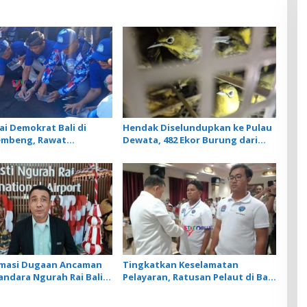
ai Demokrat Bali di
Hendak Diselundupkan ke Pulau
embeng, Rawat
Dewata, 482 Ekor Burung dari
an hingga Lepas
NTB Diamankan Karantina Bali
Tukik Bedawang Nala
rmasi Dugaan Ancaman
Tingkatkan Keselamatan
andara Ngurah Rai Bali
Pelayaran, Ratusan Pelaut di Bali
nar, Operasional
Ikuti Pelatihan MPR dan JMPR
ngan Lancar