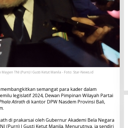
yjen TNI (Purn) I Gusti Ketut Manila - Foto: Star-News.id
 membangkitkan semangat para kader dalam
milu legislatif 2024, Dewan Pimpinan Wilayah Partai
hala Atirath
di kantor DPW Nasdem Provinsi Bali,
m.
rath di prakarsai oleh Gubernur Akademi Bela Negara
 (Purn) I Gusti Ketut Manila. Menurutnya, ia sendiri