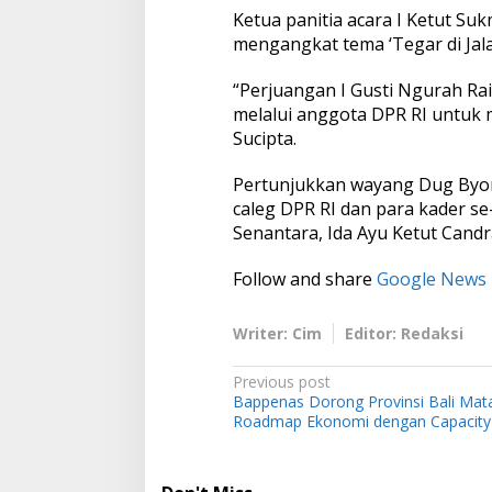
Ketua panitia acara I Ketut 
mengangkat tema ‘Tegar di Jal
“Perjuangan I Gusti Ngurah Rai
melalui anggota DPR RI untuk 
Sucipta.
Pertunjukkan wayang Dug Byor 
caleg DPR RI dan para kader se-
Senantara, Ida Ayu Ketut Candr
Follow and share
Google News
Writer: Cim
Editor: Redaksi
P
Previous post
Bappenas Dorong Provinsi Bali Mat
o
Roadmap Ekonomi dengan Capacity 
s
t