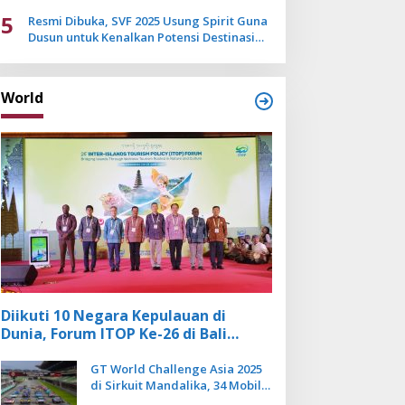
Mulai Pudar
5
Resmi Dibuka, SVF 2025 Usung Spirit Guna
Dusun untuk Kenalkan Potensi Destinasi
Wisata Sanur
World
Diikuti 10 Negara Kepulauan di
Dunia, Forum ITOP Ke-26 di Bali
Angkat Pariwisata Kebugaran
Berbasis Alam dan Budaya
GT World Challenge Asia 2025
di Sirkuit Mandalika, 34 Mobil
Balap Dunia Bakal Adu