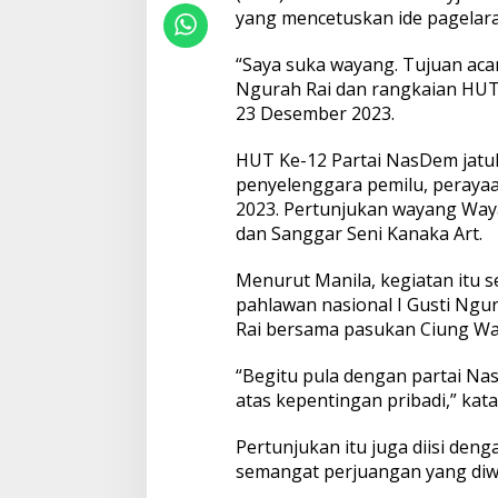
a
yang mencetuskan ide pagelara
r
O
“Saya suka wayang. Tujuan aca
r
Ngurah Rai dan rangkaian HUT 
a
23 Desember 2023.
t
o
r
HUT Ke-12 Partai NasDem jatu
i
penyelenggara pemilu, peraya
u
2023. Pertunjukan wayang Way
m
dan Sanggar Seni Kanaka Art.
P
h
a
Menurut Manila, kegiatan itu 
l
pahlawan nasional I Gusti Ngur
a
Rai bersama pasukan Ciung Wa
A
t
i
“Begitu pula dengan partai Na
r
atas kepentingan pribadi,” kata
a
t
Pertunjukan itu juga diisi den
h
semangat perjuangan yang diwa