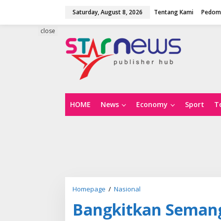
S
Saturday, August 8, 2026
Tentang Kami
Pedoma
k
i
p
close
t
o
c
o
n
t
e
n
HOME
News
Economy
Sport
T
t
Homepage
/
Nasional
B
a
Bangkitkan Semang
n
g