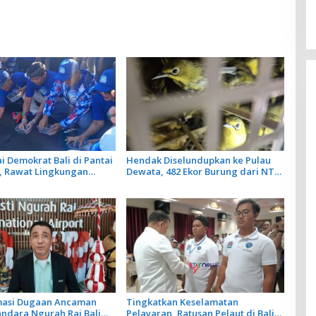
ai Demokrat Bali di Pantai
Hendak Diselundupkan ke Pulau
 Rawat Lingkungan
Dewata, 482 Ekor Burung dari NTB
epas Ratusan Tukik
Diamankan Karantina Bali
g Nala
rmasi Dugaan Ancaman
Tingkatkan Keselamatan
andara Ngurah Rai Bali
Pelayaran, Ratusan Pelaut di Bali