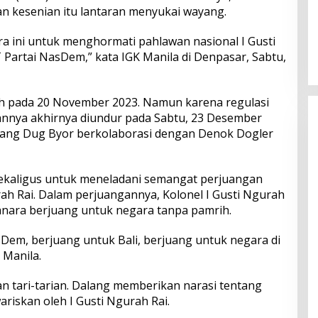
n kesenian itu lantaran menyukai wayang.
Perkuat Ekosistem Pariwisata
dan Serapan Investasi, Sira
ra ini untuk menghormati pahlawan nasional I Gusti
Village Grand Outlet Bali Resmi
Partai NasDem,” kata IGK Manila di Denpasar, Sabtu,
Dibuka di KEK Kura Kura
h pada 20 November 2023. Namun karena regulasi
annya akhirnya diundur pada Sabtu, 23 Desember
ang Dug Byor berkolaborasi dengan Denok Dogler
sekaligus untuk meneladani semangat perjuangan
ah Rai. Dalam perjuangannya, Kolonel I Gusti Ngurah
nara berjuang untuk negara tanpa pamrih.
sDem, berjuang untuk Bali, berjuang untuk negara di
 Manila.
gan tari-tarian. Dalang memberikan narasi tentang
riskan oleh I Gusti Ngurah Rai.