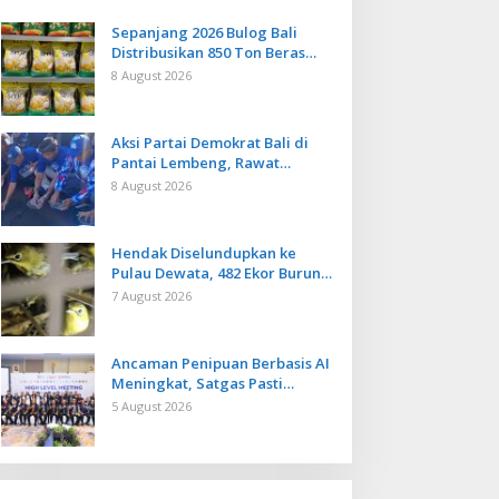
Sepanjang 2026 Bulog Bali
Distribusikan 850 Ton Beras
Premium ke Jaringan Ritel
8 August 2026
Moderen
Aksi Partai Demokrat Bali di
Pantai Lembeng, Rawat
Lingkungan hingga Lepas
8 August 2026
Ratusan Tukik Bedawang Nala
Hendak Diselundupkan ke
Pulau Dewata, 482 Ekor Burung
dari NTB Diamankan Karantina
7 August 2026
Bali
Ancaman Penipuan Berbasis AI
Meningkat, Satgas Pasti
Perkuat Penindakan dan
5 August 2026
Pengembangan Aplikasi Anti
Penipuan