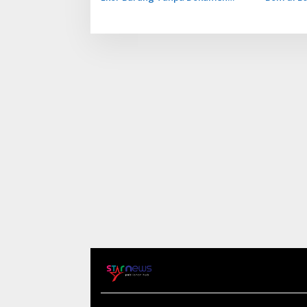
Dilepasliarkan Cegah Ancaman
Tidak Ben
Penyakit
Penerban