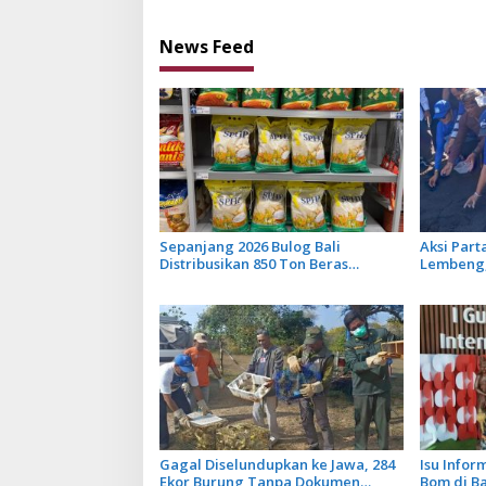
News Feed
Sepanjang 2026 Bulog Bali
Aksi Part
Distribusikan 850 Ton Beras
Lembeng,
Premium ke Jaringan Ritel
hingga L
Moderen
Bedawan
Gagal Diselundupkan ke Jawa, 284
Isu Info
Ekor Burung Tanpa Dokumen
Bom di B