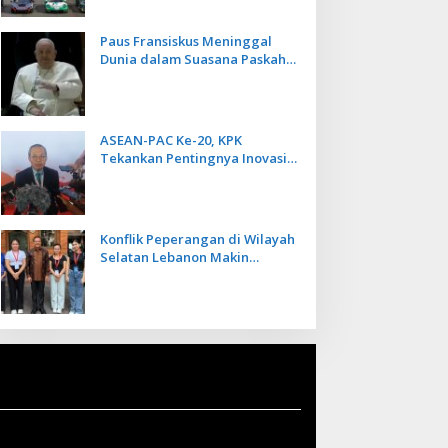
Paus Fransiskus Meninggal
Dunia dalam Suasana Paskah
di Usia 88 Tahun
ASEAN-PAC Ke-20, KPK
Tekankan Pentingnya Inovasi
Teknologi dalam
Pemberantasan Korupsi
Konflik Peperangan di Wilayah
Selatan Lebanon Makin
Memanas, PMI Asal Bali
Dipulangkan ke Indonesia