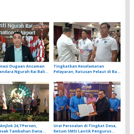
rmasi Dugaan Ancaman
Tingkatkan Keselamatan
andara Ngurah Rai Bali
Pelayaran, Ratusan Pelaut di Bali
nar, Operasional
Ikuti Pelatihan MPR dan JMPR
ngan Lancar
Anjlok 24,7 Persen,
Urai Persoalan di Tingkat Desa,
Desak Tambahan Dana
Ketum SMSI Lantik Pengurus