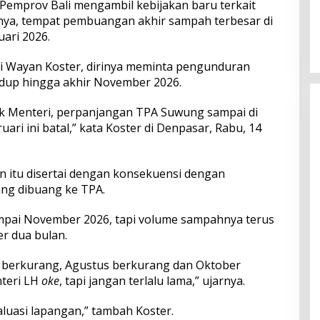
 Pemprov Bali mengambil kebijakan baru terkait
Perkuat Ekosistem Pariwisata
ya, tempat pembuangan akhir sampah terbesar di
dan Serapan Investasi, Sira
uari 2026.
Village Grand Outlet Bali Resmi
Dibuka di KEK Kura Kura
 Wayan Koster, dirinya meminta pengunduran
dup hingga akhir November 2026.
k Menteri, perpanjangan TPA Suwung sampai di
ari ini batal,” kata Koster di Denpasar, Rabu, 14
 itu disertai dengan konsekuensi dengan
ng dibuang ke TPA.
pai November 2026, tapi volume sampahnya terus
r dua bulan.
ni berkurang, Agustus berkurang dan Oktober
nteri LH
oke
, tapi jangan terlalu lama,” ujarnya.
luasi lapangan,” tambah Koster.