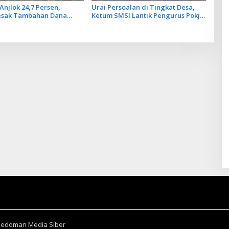
Anjlok 24,7 Persen,
Urai Persoalan di Tingkat Desa,
esak Tambahan Dana
Ketum SMSI Lantik Pengurus Pokja
Daerah untuk 2027
Newsroom Jaksa Garda Desa di
Bali
Pedoman Media Siber