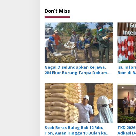
s
t
Don't Miss
n
a
v
i
g
a
Gagal Diselundupkan ke Jawa,
Isu Info
t
284 Ekor Burung Tanpa Dokumen
Bom di B
i
Dilepasliarkan Cegah Ancaman
Tidak Be
Penyakit
Penerba
o
n
Stok Beras Bulog Bali 12 Ribu
TKD 2026 
Ton, Aman Hingga 10 Bulan ke
Adkasi 