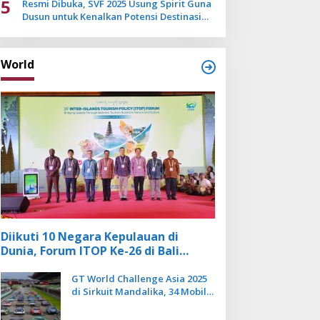
5
Resmi Dibuka, SVF 2025 Usung Spirit Guna
Dusun untuk Kenalkan Potensi Destinasi
Wisata Sanur
World
Diikuti 10 Negara Kepulauan di
Dunia, Forum ITOP Ke-26 di Bali
Angkat Pariwisata Kebugaran
Berbasis Alam dan Budaya
GT World Challenge Asia 2025
di Sirkuit Mandalika, 34 Mobil
Balap Dunia Bakal Adu
Kecepatan