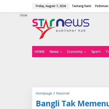
S
Friday, August 7, 2026
Tentang Kami
Pedoman 
k
i
p
close
t
o
c
o
n
t
e
n
HOME
News
Economy
Sport
T
t
Homepage
/
Nasional
B
a
Bangli Tak Memen
n
g