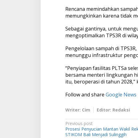
Rencana memindahkan sampah k
memungkinkan karena tidak m
Sebagai gantinya, untuk men
mengoptimalkan TPS3R di wila
Pengelolaan sampah di TPS3R, 
menunggu infrastruktur pengola
“Penyiapan fasilitas PLTSa sele
bersama menteri lingkungan hi
itu, beroperasi di tahun 2028,”
Follow and share
Google News
Writer: Cim
Editor: Redaksi
P
Previous post
Prosesi Penyucian Mantan Wakil Rekt
o
STIKOM Bali Menjadi Sulinggih