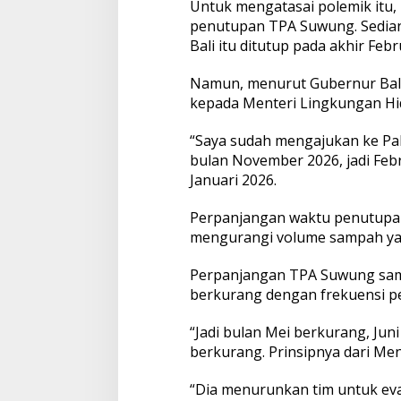
Untuk mengatasai polemik itu,
e
penutupan TPA Suwung. Sedian
n
u
Bali itu ditutup pada akhir Febr
t
u
Namun, menurut Gubernur Bali
p
kepada Menteri Lingkungan Hi
a
n
“Saya sudah mengajukan ke Pa
T
P
bulan November 2026, jadi Febru
A
Januari 2026.
S
u
Perpanjangan waktu penutupan
w
mengurangi volume sampah ya
u
n
g
Perpanjangan TPA Suwung sam
berkurang dengan frekuensi pe
“Jadi bulan Mei berkurang, Ju
berkurang. Prinsipnya dari Me
“Dia menurunkan tim untuk eva