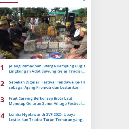
1
Jelang Ramadhan, Warga Kampung Bugis
Lingkungan Adat Suwung Gelar Tradisi
Ziarah Akbar
2
Sepekan Digelar, Festival Pandawa Ke-14
sebagai Ajang Promosi dan Lestarikan
Budaya Bali
3
Fruit Carving Berkonsep Biota Laut
Menutup Gelaran Sanur Village Festival
2025
4
Lomba Ngelawar di SVF 2025, Upaya
Lestarikan Tradisi Turun Temurun yang
Mulai Pudar