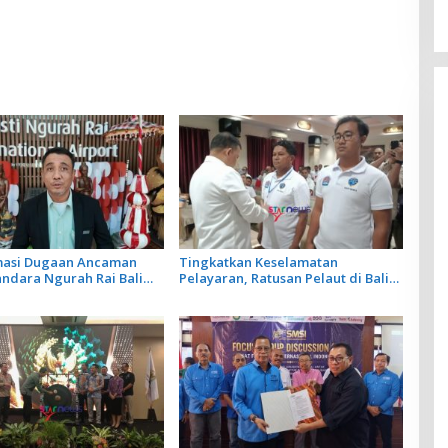
 Daerah untuk 2027
Pokja Newsroom Jaksa Garda
Desa di Bali
rmasi Dugaan Ancaman
Tingkatkan Keselamatan
andara Ngurah Rai Bali
Pelayaran, Ratusan Pelaut di Bali
ar, Operasional
Ikuti Pelatihan MPR dan JMPR
gan Lancar