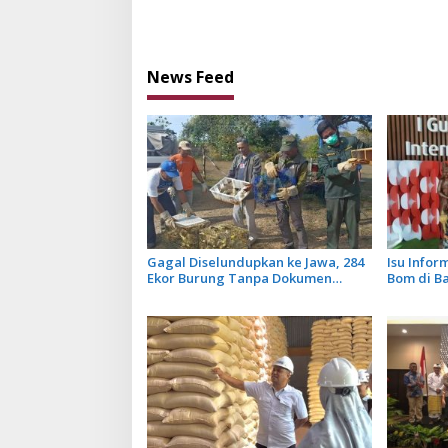
Depan
Transfer
News Feed
Gagal Diselundupkan ke Jawa, 284
Isu Info
Ekor Burung Tanpa Dokumen
Bom di B
Dilepasliarkan Cegah Ancaman
Tidak Ben
Penyakit
Penerban