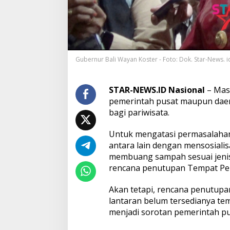
g
S
a
m
p
a
Gubernur Bali Wayan Koster - Foto: Dok. Star-News. i
h
,
P
e
STAR-NEWS.ID Nasional
– Masa
m
pemerintah pusat maupun daera
p
bagi pariwisata.
r
o
Untuk mengatasi permasalahan
v
B
antara lain dengan mensosiali
a
membuang sampah sesuai jeni
l
rencana penutupan Tempat Pe
i
T
Akan tetapi, rencana penutup
u
n
lantaran belum tersedianya te
d
menjadi sorotan pemerintah p
a
P