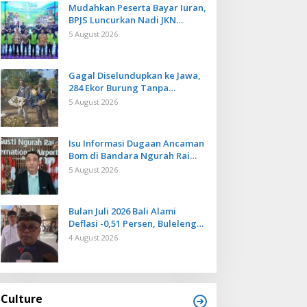
Mudahkan Peserta Bayar Iuran,
BPJS Luncurkan Nadi JKN
dengan Mekanisme Menabung
5 August 2026
Gagal Diselundupkan ke Jawa,
284 Ekor Burung Tanpa
Dokumen Dilepasliarkan Cegah
5 August 2026
Ancaman Penyakit
Isu Informasi Dugaan Ancaman
Bom di Bandara Ngurah Rai
Bali Tidak Benar, Operasional
5 August 2026
Penerbangan Lancar
Bulan Juli 2026 Bali Alami
Deflasi -0,51 Persen, Buleleng
Catat Penurunan Terendah
4 August 2026
Culture