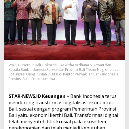
g
e
r
a
T
e
r
b
i
t
k
a
n
Wakil Gubernur Bali Tjokorda Oka Artha Ardhana Sukawati dan
U
Kepala Bank Indonesia Perwakilan Provinsi Bali Trisno Nugroho saat
a
Sosialisasi Uang Rupiah Digital di Kantor Perwakilan Bank Indonesia
n
Provinsi Bali - Foto: Istimewa
g
R
u
STAR-NEWS.ID Keuangan
– Bank Indonesia terus
p
mendorong transformasi digitalisasi ekonomi di
i
Bali, sesuai dengan program Pemerintah Provinsi
a
Bali yaitu ekonomi kerthi Bali. Transformasi digital
h
D
telah menyentuh titik krusial pada ekosistem
i
perekonomian dan telah menjadi kebutuhan