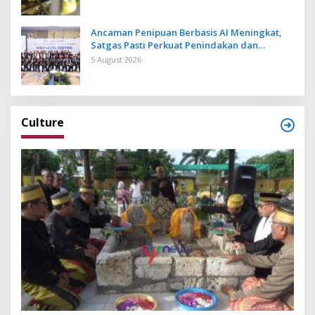
Ancaman Penipuan Berbasis AI Meningkat,
Satgas Pasti Perkuat Penindakan dan
Pengembangan Aplikasi Anti Penipuan
5 August 2026
Culture