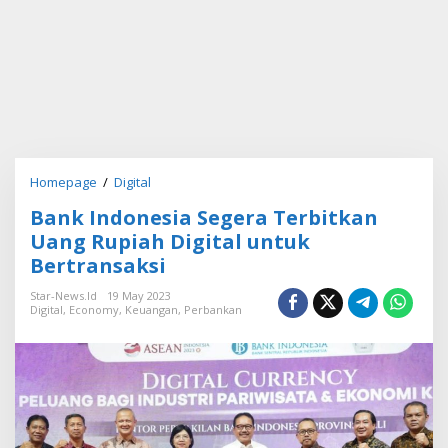
Homepage
/
Digital
B
a
Bank Indonesia Segera Terbitkan
n
k
Uang Rupiah Digital untuk
I
Bertransaksi
n
d
Star-News.id
19 May 2023
o
Digital
,
Economy
,
Keuangan
,
Perbankan
n
e
s
i
a
S
e