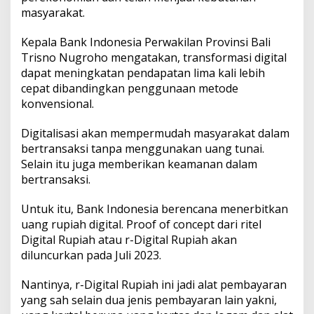
g
masyarakat.
i
t
Kepala Bank Indonesia Perwakilan Provinsi Bali
a
l
Trisno Nugroho mengatakan, transformasi digital
u
dapat meningkatan pendapatan lima kali lebih
n
cepat dibandingkan penggunaan metode
t
konvensional.
u
k
B
Digitalisasi akan mempermudah masyarakat dalam
e
bertransaksi tanpa menggunakan uang tunai.
r
Selain itu juga memberikan keamanan dalam
t
bertransaksi.
r
a
n
Untuk itu, Bank Indonesia berencana menerbitkan
s
uang rupiah digital. Proof of concept dari ritel
a
Digital Rupiah atau r-Digital Rupiah akan
k
diluncurkan pada Juli 2023.
s
i
Nantinya, r-Digital Rupiah ini jadi alat pembayaran
yang sah selain dua jenis pembayaran lain yakni,