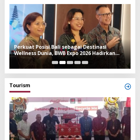
n
Perkuat Posisi Bali sebagai Destinasi
F
Wellness Dunia, BWB Expo 2026 Hadirkan
I
Exhibitor Nasional dan Global
K
Tourism