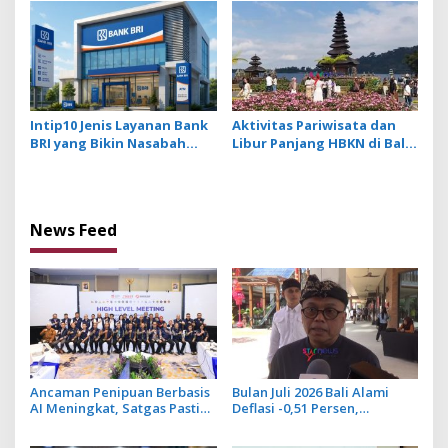
Tingkatkan Daya Saing
Intip10 Jenis Layanan Bank
Aktivitas Pariwisata dan
BRI yang Bikin Nasabah
Libur Panjang HBKN di Bali
Tetap Setia
Dorong Penjualan Eceran
pada Level Optimis
News Feed
Ancaman Penipuan Berbasis
Bulan Juli 2026 Bali Alami
AI Meningkat, Satgas Pasti
Deflasi -0,51 Persen,
Perkuat Penindakan dan
Buleleng Catat Penurunan
Pengembangan Aplikasi Anti
Terendah