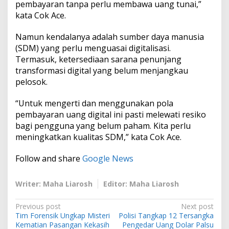
pembayaran tanpa perlu membawa uang tunai,”
kata Cok Ace.
Namun kendalanya adalah sumber daya manusia
(SDM) yang perlu menguasai digitalisasi.
Termasuk, ketersediaan sarana penunjang
transformasi digital yang belum menjangkau
pelosok.
“Untuk mengerti dan menggunakan pola
pembayaran uang digital ini pasti melewati resiko
bagi pengguna yang belum paham. Kita perlu
meningkatkan kualitas SDM,” kata Cok Ace.
Follow and share
Google News
Writer: Maha Liarosh
Editor: Maha Liarosh
P
Previous post
Next post
Tim Forensik Ungkap Misteri
Polisi Tangkap 12 Tersangka
o
Kematian Pasangan Kekasih
Pengedar Uang Dolar Palsu