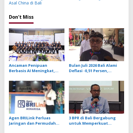
s
Asal China di Bali
t
Don't Miss
n
a
v
i
g
a
Ancaman Penipuan
Bulan Juli 2026 Bali Alami
t
Berbasis AI Meningkat,
Deflasi -0,51 Persen,
Satgas Pasti Perkuat
Buleleng Catat Penurunan
i
Penindakan dan
Terendah
o
Pengembangan Aplikasi
Anti Penipuan
n
Agen BRILink Perluas
3 BPR di Bali Bergabung
Jaringan dan Permudah
untuk Memperkuat
Layanan Perbankan
Permodalan dan