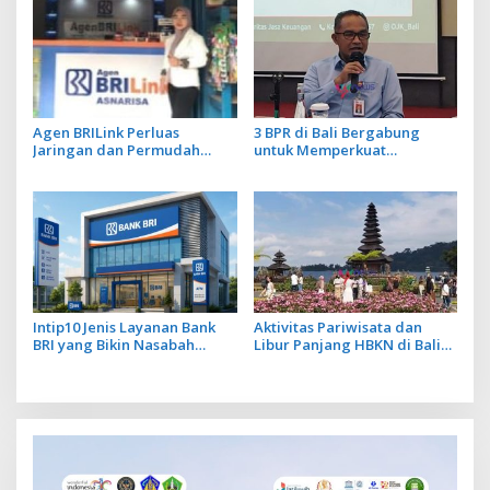
Penipuan
Agen BRILink Perluas
3 BPR di Bali Bergabung
Jaringan dan Permudah
untuk Memperkuat
Layanan Perbankan
Permodalan dan Tingkatkan
Daya Saing
Intip10 Jenis Layanan Bank
Aktivitas Pariwisata dan
BRI yang Bikin Nasabah
Libur Panjang HBKN di Bali
Tetap Setia
Dorong Penjualan Eceran
pada Level Optimis