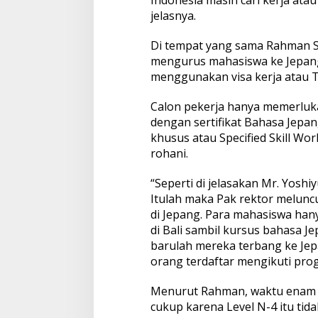
Indonesia masih cari kerja ata
a
jelasnya.
n
g
Di tempat yang sama Rahman S
mengurus mahasiswa ke Jepang
menggunakan visa kerja atau 
Calon pekerja hanya memerlu
dengan sertifikat Bahasa Jepan
khusus atau Specified Skill Wor
rohani.
“Seperti di jelasakan Mr. Yoshi
Itulah maka Pak rektor melunc
di Jepang. Para mahasiswa hany
di Bali sambil kursus bahasa J
barulah mereka terbang ke Jepa
orang terdaftar mengikuti prog
Menurut Rahman, waktu enam b
cukup karena Level N-4 itu tid