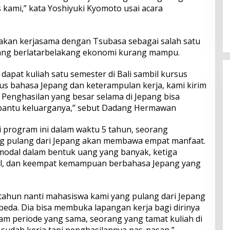
s kami,” kata Yoshiyuki Kyomoto usai acara
Perkuat Ekosistem Pariwisata
dan Serapan Investasi, Sira
Village Grand Outlet Bali Resmi
Dibuka di KEK Kura Kura
kan kerjasama dengan Tsubasa sebagai salah satu
ang berlatarbelakang ekonomi kurang mampu.
dapat kuliah satu semester di Bali sambil kursus
lus bahasa Jepang dan keterampulan kerja, kami kirim
 Penghasilan yang besar selama di Jepang bisa
antu keluarganya,” sebut Dadang Hermawan
program ini dalam waktu 5 tahun, seorang
g pulang dari Jepang akan membawa empat manfaat.
 modal dalam bentuk uang yang banyak, ketiga
al, dan keempat kemampuan berbahasa Jepang yang
 tahun nanti mahasiswa kami yang pulang dari Jepang
eda. Dia bisa membuka lapangan kerja bagi dirinya
am periode yang sama, seorang yang tamat kuliah di