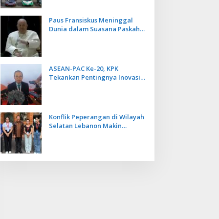
Paus Fransiskus Meninggal
Dunia dalam Suasana Paskah
di Usia 88 Tahun
ASEAN-PAC Ke-20, KPK
Tekankan Pentingnya Inovasi
Teknologi dalam
Pemberantasan Korupsi
Konflik Peperangan di Wilayah
Selatan Lebanon Makin
Memanas, PMI Asal Bali
Dipulangkan ke Indonesia