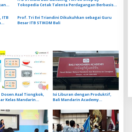
kan
Tokopedia Cetak Talenta Perdagangan Berbasis
Digital
, ITB
Prof. Tri Evi Triandini Dikukuhkan sebagai Guru
n
Besar ITB STIKOM Bali
Dosen Asal Tiongkok,
Isi Liburan dengan Produktif,
ar Kelas Mandarin
Bali Mandarin Academy
edia Bahas Cara Pesan
Luncurkan Kelas Online Super
storan
Intensif