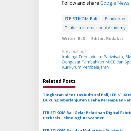
Follow and share
Google News
ITB STIKOM Bali
Pendidikan
Tsubasa Internasional Academy
Writer: RLS
Editor: Redaksi
P
Previous post
Imbangi Tren Industri Pariwisata, S
o
Denpasar Tambahkan MICE dan Sp
s
Kurikurum Pembelajaran
t
Related Posts
n
a
Tingkatan Identitas Kultural Bali, ITB STIKO
v
Dukung !eberlanjutan Usaha Perempuan Pen
Kebaya
i
ITB STIKOM Bali Gelar Pelatihan Digital Fabr
g
Berbasis Teknologi 3D Scanner
a
ITB STIKOM Bali dan Mahasiswa Polytech