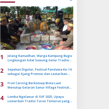
1
Jelang Ramadhan, Warga Kampung Bugis
Lingkungan Adat Suwung Gelar Tradisi
Ziarah Akbar
2
Sepekan Digelar, Festival Pandawa Ke-14
sebagai Ajang Promosi dan Lestarikan
Budaya Bali
3
Fruit Carving Berkonsep Biota Laut
Menutup Gelaran Sanur Village Festival
2025
4
Lomba Ngelawar di SVF 2025, Upaya
Lestarikan Tradisi Turun Temurun yang
Mulai Pudar