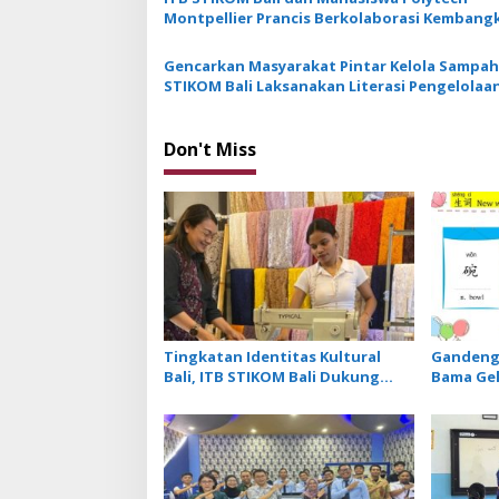
t
Montpellier Prancis Berkolaborasi Kembang
i
Desa Digital di Punggul
Gencarkan Masyarakat Pintar Kelola Sampah
o
STIKOM Bali Laksanakan Literasi Pengelolaa
n
TPS3R
Don't Miss
Tingkatan Identitas Kultural
Gandeng 
Bali, ITB STIKOM Bali Dukung
Bama Gel
!eberlanjutan Usaha Perempuan
Khusus M
Pengrajin Kebaya
Menu Re