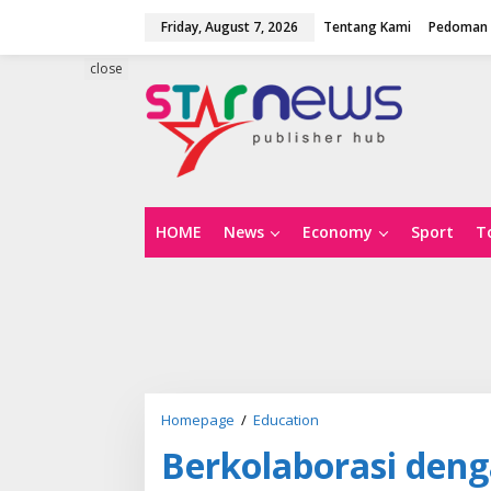
S
Friday, August 7, 2026
Tentang Kami
Pedoman 
k
i
p
close
t
o
c
o
n
t
e
n
HOME
News
Economy
Sport
T
t
Homepage
/
Education
B
e
Berkolaborasi deng
r
k