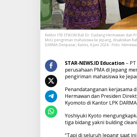
a
l
i
,
T
s
Rektor ITB STIKOM Bali Dr. Dadang Hermawan dan Pr
u
MoU pengriman mahasiswa ke Jepang, disaksikan R
b
DARMA Denpasar, Kamis, 6 Juni 2024 - Foto: Istimewa
a
s
a
STAR-NEWS.ID Education
– PT
I
n
perusahaan PMA di Jepang men
t
pengiriman mahasiswa ke Jepa
e
r
Penandatanganan kerjasama di
n
Hermawan dan Presiden Direktu
a
s
Kyomoto di Kantor LPK DARMA D
i
o
Yoshiyuki Kyoto mengungkapkan
n
tiga bidang yakni bulding clean
a
l
“Tapi di seluruh Jepang saat in
A