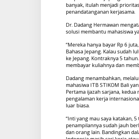
c
banyak, itulah menjadi priorita
a
penandatanganan kerjasama.
d
e
Dr. Dadang Hermawan mengata
m
solusi membantu mahasiswa y
y
K
i
“Mereka hanya bayar Rp 6 juta, 
r
Bahasa Jepang. Kalau sudah lu
i
ke Jepang. Kontraknya 5 tahun.
m
membayar kuliahnya dan memb
M
a
h
Dadang menambahkan, melalui 
a
mahasiwa ITB STIKOM Bali yan
s
Pertama ijazah sarjana, kedua
i
pengalaman kerja internasion
s
w
luar biasa.
a
k
“Inti yang mau saya katakan, 5
e
penampilannya sudah jauh berb
J
dan orang lain. Bandingkan dal
e
p