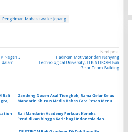
Pengiriman Mahasiswa ke Jepang
Next post
MK Negeri 3
Hadirkan Motivator dari Nanyang
a dalam
Technological University, ITB STIKOM Bali
Gelar Team Building
M Bali
Gandeng Dosen Asal Tiongkok, Bama Gelar Kelas
grajin
Mandarin Khusus Media Bahas Cara Pesan Menu
Restoran
ication
Bali Mandarin Academy Perkuat Koneksi
Pendidikan hingga Karir bagi Indonesia dan
Tiongkok
ITB STIKOM Bali Gandeng TikTok Shop By