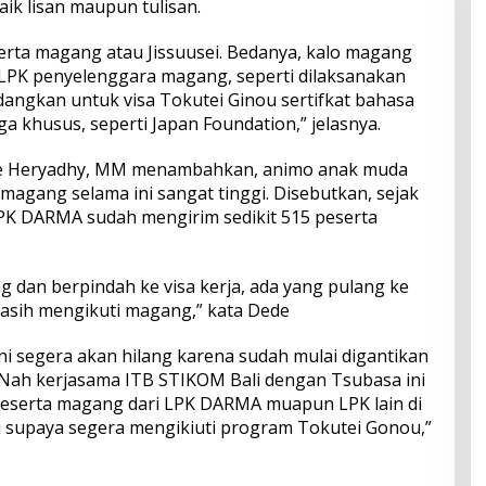
aik lisan maupun tulisan.
serta magang atau Jissuusei. Bedanya, kalo magang
h LPK penyelenggara magang, seperti dilaksanakan
dangkan untuk visa Tokutei Ginou sertifkat bahasa
a khusus, seperti Japan Foundation,” jelasnya.
de Heryadhy, MM menambahkan, animo anak muda
 magang selama ini sangat tinggi. Disebutkan, sejak
PK DARMA sudah mengirim sedikit 515 peserta
 dan berpindah ke visa kerja, ada yang pulang ke
masih mengikuti magang,” kata Dede
 segera akan hilang karena sudah mulai digantikan
. Nah kerjasama ITB STIKOM Bali dengan Tsubasa ini
eserta magang dari LPK DARMA muapun LPK lain di
ri supaya segera mengikiuti program Tokutei Gonou,”