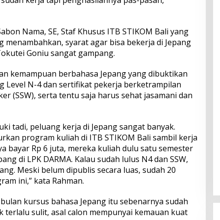
u sudah kerja tapi penghasilannya pas-pasan,”
abon Nama, SE, Staf Khusus ITB STIKOM Bali yang
 menambahkan, syarat agar bisa bekerja di Jepang
Tokutei Goniu sangat gampang.
kan kemampuan berbahasa Jepang yang dibuktikan
g Level N-4 dan sertifikat pekerja berketrampilan
ker (SSW), serta tentu saja harus sehat jasamani dan
yuki tadi, peluang kerja di Jepang sangat banyak.
urkan program kuliah di ITB STIKOM Bali sambil kerja
a bayar Rp 6 juta, mereka kuliah dulu satu semester
epang di LPK DARMA. Kalau sudah lulus N4 dan SSW,
ng. Meski belum dipublis secara luas, sudah 20
ram ini,” kata Rahman.
ulan kursus bahasa Jepang itu sebenarnya sudah
ak terlalu sulit, asal calon mempunyai kemauan kuat