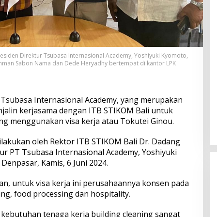
esiden Direktur Tsubasa Internasional Academy, Yoshiyuki Kyomoto,
ahman Sabon Nama dan Dede Heryadhy bertempat di kantor LPK
 Tsubasa Internasional Academy, yang merupakan
jalin kerjasama dengan ITB STIKOM Bali untuk
ng menggunakan visa kerja atau Tokutei Ginou.
lakukan oleh Rektor ITB STIKOM Bali Dr. Dadang
r PT Tsubasa Internasional Academy, Yoshiyuki
enpasar, Kamis, 6 Juni 2024.
, untuk visa kerja ini perusahaannya konsen pada
ing, food processing dan hospitality.
i kebutuhan tenaga kerja building cleaning sangat