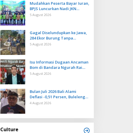
Mudahkan Peserta Bayar Iuran,
BPJS Luncurkan Nadi JKN
dengan Mekanisme Menabung
5 August 2026
Gagal Diselundupkan ke Jawa,
284 Ekor Burung Tanpa
Dokumen Dilepasliarkan Cegah
5 August 2026
Ancaman Penyakit
Isu Informasi Dugaan Ancaman
Bom di Bandara Ngurah Rai
Bali Tidak Benar, Operasional
5 August 2026
Penerbangan Lancar
Bulan Juli 2026 Bali Alami
Deflasi -0,51 Persen, Buleleng
Catat Penurunan Terendah
4 August 2026
Culture