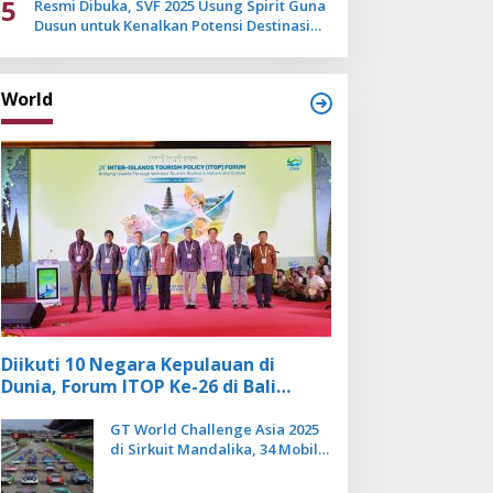
5
Resmi Dibuka, SVF 2025 Usung Spirit Guna
Dusun untuk Kenalkan Potensi Destinasi
Wisata Sanur
World
Diikuti 10 Negara Kepulauan di
Dunia, Forum ITOP Ke-26 di Bali
Angkat Pariwisata Kebugaran
Berbasis Alam dan Budaya
GT World Challenge Asia 2025
di Sirkuit Mandalika, 34 Mobil
Balap Dunia Bakal Adu
Kecepatan