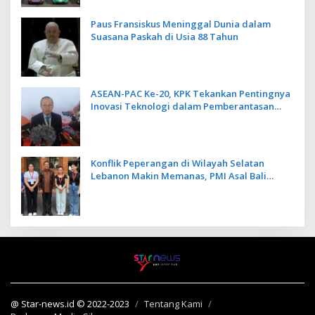
Paus Fransiskus Meninggal Dunia dalam
Suasana Paskah di Usia 88 Tahun
ASEAN-PAC Ke-20, KPK Tekankan Pentingnya
Inovasi Teknologi dalam Pemberantasan
Korupsi
Konflik Peperangan di Wilayah Selatan
Lebanon Makin Memanas, PMI Asal Bali
Dipulangkan ke Indonesia
@ Star-news.id © 2022-2023
Tentang Kami