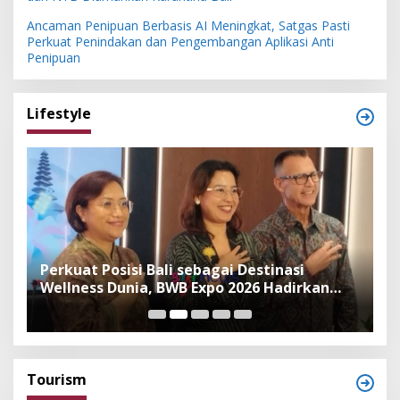
Ancaman Penipuan Berbasis AI Meningkat, Satgas Pasti
Perkuat Penindakan dan Pengembangan Aplikasi Anti
Penipuan
Lifestyle
n
Perkuat Posisi Bali sebagai Destinasi
F
Wellness Dunia, BWB Expo 2026 Hadirkan
I
Exhibitor Nasional dan Global
K
Tourism