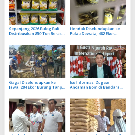
Sepanjang 2026 Bulog Bali
Hendak Diselundupkan ke
Distribusikan 850 Ton Beras
Pulau Dewata, 482 Ekor
Premium ke Jaringan Ritel
Burung dari NTB Diamankan
Moderen
Karantina Bali
Gagal Diselundupkan ke
Isu Informasi Dugaan
Jawa, 284 Ekor Burung Tanpa
Ancaman Bom di Bandara
Dokumen Dilepasliarkan
Ngurah Rai Bali Tidak Benar,
Cegah Ancaman Penyakit
Operasional Penerbangan
Lancar