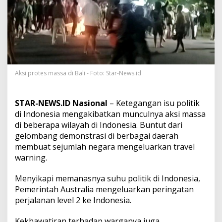
o
n
e
s
i
a
S
e
j
Aksi protes massa di Bali - Foto: Star-News.id
u
m
l
STAR-NEWS.ID Nasional
– Ketegangan isu politik
a
di Indonesia mengakibatkan munculnya aksi massa
h
di beberapa wilayah di Indonesia. Buntut dari
N
gelombang demonstrasi di berbagai daerah
e
g
membuat sejumlah negara mengeluarkan travel
a
warning.
r
a
Menyikapi memanasnya suhu politik di Indonesia,
K
Pemerintah Australia mengeluarkan peringatan
e
l
perjalanan level 2 ke Indonesia.
u
a
Kekhawatiran terhadap warganya juga