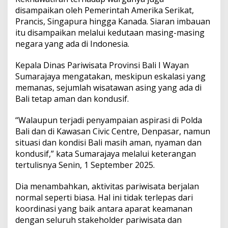
r
disampaikan oleh Pemerintah Amerika Serikat,
k
Prancis, Singapura hingga Kanada. Siaran imbauan
a
n
itu disampaikan melalui kedutaan masing-masing
T
negara yang ada di Indonesia.
r
a
Kepala Dinas Pariwisata Provinsi Bali I Wayan
v
Sumarajaya mengatakan, meskipun eskalasi yang
e
l
memanas, sejumlah wisatawan asing yang ada di
W
Bali tetap aman dan kondusif.
a
r
“Walaupun terjadi penyampaian aspirasi di Polda
n
Bali dan di Kawasan Civic Centre, Denpasar, namun
i
n
situasi dan kondisi Bali masih aman, nyaman dan
g
kondusif,” kata Sumarajaya melalui keterangan
,
tertulisnya Senin, 1 September 2025.
K
a
Dia menambahkan, aktivitas pariwisata berjalan
d
i
normal seperti biasa. Hal ini tidak terlepas dari
s
koordinasi yang baik antara aparat keamanan
p
dengan seluruh stakeholder pariwisata dan
a