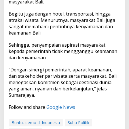
masyarakat Bali.
r
B
a
Begitu juga dengan hotel, transportasi, hingga
l
atraksi wisata. Menurutnya, masyarakat Bali juga
i
sangat memahami pentinhnya kenyamanan dan
:
keamanan Bali
W
i
s
Sehingga, penyampaian aspirasi masyarakat
a
kepada pemerintah tidak mengganggu keamanan
t
dan kenyamanan.
a
w
“Dengan sinergi pemerintah, aparat keamanan,
a
n
dan stakeholder pariwisata serta masyarakat, Bali
A
menegaskan komitmen sebagai destinasi dunia
m
yang aman, nyaman dan berkelanjutan,” jelas
a
Sumarajaya.
n
Follow and share
Google News
Buntut demo di Indonesia
Suhu Politik