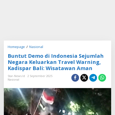
Homepage
/
Nasional
B
u
Buntut Demo di Indonesia Sejumlah
n
t
Negara Keluarkan Travel Warning,
u
Kadispar Bali: Wisatawan Aman
t
D
Star-News.id
2 September 2025
e
Nasional
m
o
d
i
I
n
d