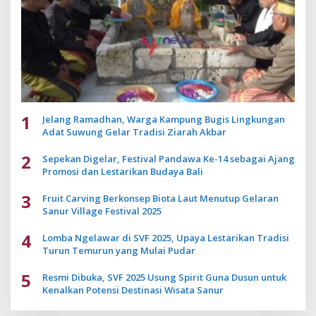
1
Jelang Ramadhan, Warga Kampung Bugis Lingkungan
Adat Suwung Gelar Tradisi Ziarah Akbar
2
Sepekan Digelar, Festival Pandawa Ke-14 sebagai Ajang
Promosi dan Lestarikan Budaya Bali
3
Fruit Carving Berkonsep Biota Laut Menutup Gelaran
Sanur Village Festival 2025
4
Lomba Ngelawar di SVF 2025, Upaya Lestarikan Tradisi
Turun Temurun yang Mulai Pudar
5
Resmi Dibuka, SVF 2025 Usung Spirit Guna Dusun untuk
Kenalkan Potensi Destinasi Wisata Sanur