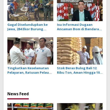
n
Gagal Diselundupkan ke
Isu Informasi Dugaan
Jawa, 284 Ekor Burung
Ancaman Bom di Bandara
Tanpa Dokumen
Ngurah Rai Bali Tidak
Dilepasliarkan Cegah
Benar, Operasional
Ancaman Penyakit
Penerbangan Lancar
Tingkatkan Keselamatan
Stok Beras Bulog Bali 12
Pelayaran, Ratusan Pelaut
Ribu Ton, Aman Hingga 10
di Bali Ikuti Pelatihan MPR
Bulan ke Depan
dan JMPR
News Feed