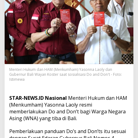
n
d
a
n
N
o
r
m
a
y
a
n
g
Menteri Hukum dan HAM (Menkumham) Yasonna Laoly dan
D
Gubernur Bali Wayan Koster saat sosialisasi Do and Don't - Foto:
i
Istimewa
l
a
k
STAR-NEWS.ID Nasional
Menteri Hukum dan HAM
u
(Menkumham) Yasonna Laoly resmi
k
memberlakukan Do and Don’t bagi Warga Negara
a
Asing (WNA) yang tiba di Bali.
n
W
N
Pemberlakuan panduan Do’s and Don’ts itu sesuai
A
dengan Surat Edaran Gubernur Bali Nomor 4