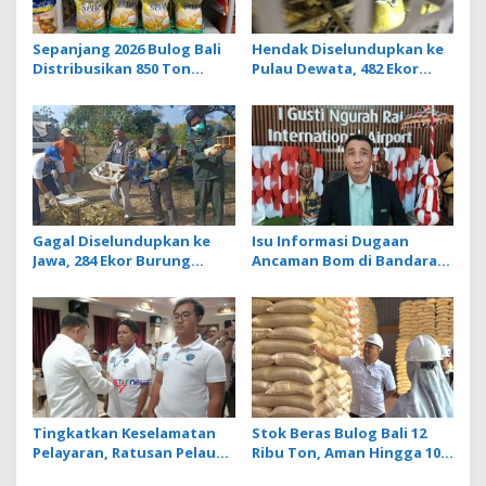
a
t
Sepanjang 2026 Bulog Bali
Hendak Diselundupkan ke
Distribusikan 850 Ton
Pulau Dewata, 482 Ekor
i
Beras Premium ke Jaringan
Burung dari NTB
o
Ritel Moderen
Diamankan Karantina Bali
n
Gagal Diselundupkan ke
Isu Informasi Dugaan
Jawa, 284 Ekor Burung
Ancaman Bom di Bandara
Tanpa Dokumen
Ngurah Rai Bali Tidak
Dilepasliarkan Cegah
Benar, Operasional
Ancaman Penyakit
Penerbangan Lancar
Tingkatkan Keselamatan
Stok Beras Bulog Bali 12
Pelayaran, Ratusan Pelaut
Ribu Ton, Aman Hingga 10
di Bali Ikuti Pelatihan MPR
Bulan ke Depan