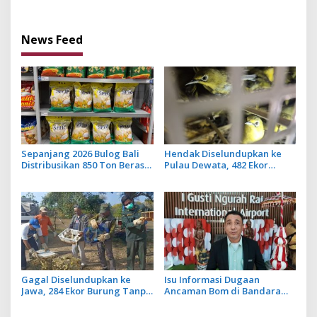
dan JMPR
News Feed
Sepanjang 2026 Bulog Bali
Hendak Diselundupkan ke
Distribusikan 850 Ton Beras
Pulau Dewata, 482 Ekor
Premium ke Jaringan Ritel
Burung dari NTB Diamankan
Moderen
Karantina Bali
Gagal Diselundupkan ke
Isu Informasi Dugaan
Jawa, 284 Ekor Burung Tanpa
Ancaman Bom di Bandara
Dokumen Dilepasliarkan
Ngurah Rai Bali Tidak Benar,
Cegah Ancaman Penyakit
Operasional Penerbangan