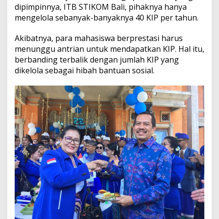
n
dipimpinnya, ITB STIKOM Bali, pihaknya hanya
g
mengelola sebanyak-banyaknya 40 KIP per tahun.
M
e
Akibatnya, para mahasiswa berprestasi harus
m
p
menunggu antrian untuk mendapatkan KIP. Hal itu,
e
berbanding terbalik dengan jumlah KIP yang
r
dikelola sebagai hibah bantuan sosial.
j
u
a
n
g
k
a
n