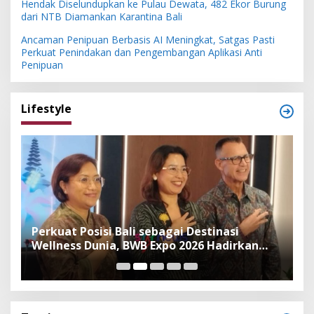
Hendak Diselundupkan ke Pulau Dewata, 482 Ekor Burung
dari NTB Diamankan Karantina Bali
Ancaman Penipuan Berbasis AI Meningkat, Satgas Pasti
Perkuat Penindakan dan Pengembangan Aplikasi Anti
Penipuan
Lifestyle
n
Perkuat Posisi Bali sebagai Destinasi
F
Wellness Dunia, BWB Expo 2026 Hadirkan
I
Exhibitor Nasional dan Global
K