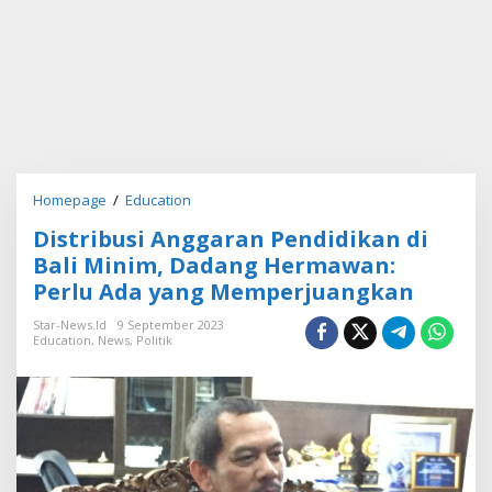
Homepage
/
Education
D
i
Distribusi Anggaran Pendidikan di
s
t
Bali Minim, Dadang Hermawan:
r
Perlu Ada yang Memperjuangkan
i
b
Star-News.id
9 September 2023
u
Education
,
News
,
Politik
s
i
A
n
g
g
a