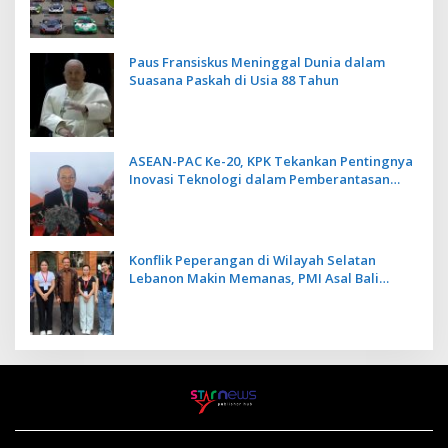
Paus Fransiskus Meninggal Dunia dalam
Suasana Paskah di Usia 88 Tahun
ASEAN-PAC Ke-20, KPK Tekankan Pentingnya
Inovasi Teknologi dalam Pemberantasan
Korupsi
Konflik Peperangan di Wilayah Selatan
Lebanon Makin Memanas, PMI Asal Bali
Dipulangkan ke Indonesia