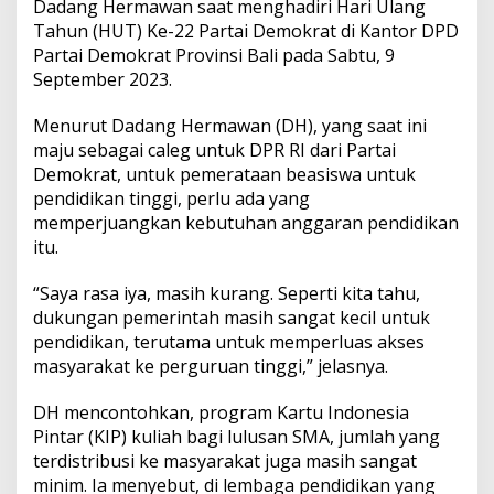
Dadang Hermawan saat menghadiri Hari Ulang
D
a
Tahun (HUT) Ke-22 Partai Demokrat di Kantor DPD
d
Partai Demokrat Provinsi Bali pada Sabtu, 9
a
September 2023.
n
g
Menurut Dadang Hermawan (DH), yang saat ini
H
e
maju sebagai caleg untuk DPR RI dari Partai
r
Demokrat, untuk pemerataan beasiswa untuk
m
pendidikan tinggi, perlu ada yang
a
memperjuangkan kebutuhan anggaran pendidikan
w
a
itu.
n
:
“Saya rasa iya, masih kurang. Seperti kita tahu,
P
dukungan pemerintah masih sangat kecil untuk
e
pendidikan, terutama untuk memperluas akses
r
l
masyarakat ke perguruan tinggi,” jelasnya.
u
A
DH mencontohkan, program Kartu Indonesia
d
Pintar (KIP) kuliah bagi lulusan SMA, jumlah yang
a
terdistribusi ke masyarakat juga masih sangat
y
a
minim. Ia menyebut, di lembaga pendidikan yang