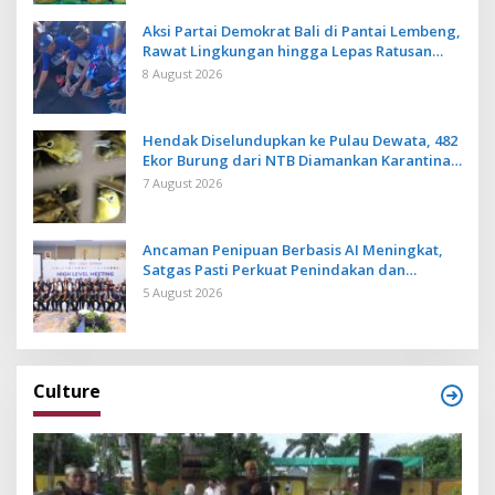
Aksi Partai Demokrat Bali di Pantai Lembeng,
Rawat Lingkungan hingga Lepas Ratusan
Tukik Bedawang Nala
8 August 2026
Hendak Diselundupkan ke Pulau Dewata, 482
Ekor Burung dari NTB Diamankan Karantina
Bali
7 August 2026
Ancaman Penipuan Berbasis AI Meningkat,
Satgas Pasti Perkuat Penindakan dan
Pengembangan Aplikasi Anti Penipuan
5 August 2026
Culture