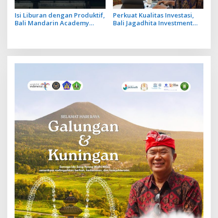
Isi Liburan dengan Produktif,
Perkuat Kualitas Investasi,
Bali Mandarin Academy
Bali Jagadhita Investment
Luncurkan Kelas Online
2026 Tawarkan 22 Proyek
Super Intensif
Strategis Balinusra ke 35
Investor