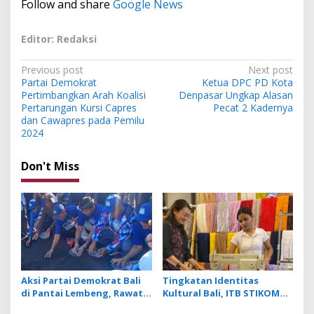
Follow and share
Google News
Editor: Redaksi
P
Previous post
Next post
Partai Demokrat
Ketua DPC PD Kota
o
Pertimbangkan Arah Koalisi
Denpasar Ungkap Alasan
s
Pertarungan Kursi Capres
Pecat 2 Kadernya
dan Cawapres pada Pemilu
t
2024
n
Don't Miss
a
v
i
g
a
t
Aksi Partai Demokrat Bali
Tingkatan Identitas
i
di Pantai Lembeng, Rawat
Kultural Bali, ITB STIKOM
o
Lingkungan hingga Lepas
Bali Dukung !eberlanjutan