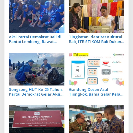
Aksi Partai Demokrat Bali di
Tingkatan Identitas Kultural
Pantai Lembeng, Rawat
Bali, ITB STIKOM Bali Dukung
Lingkungan hingga Lepas
!eberlanjutan Usaha
Ratusan Tukik Bedawang
Perempuan Pengrajin
Nala
Kebaya
Songsong HUT Ke-25 Tahun,
Gandeng Dosen Asal
Partai Demokrat Gelar Aksi
Tiongkok, Bama Gelar Kelas
Langit Biru di Kawasan
Mandarin Khusus Media
Danau Batur
Bahas Cara Pesan Menu
Restoran