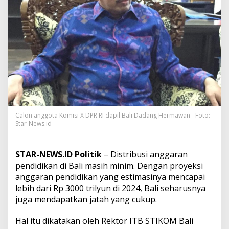
r
a
n
P
e
n
d
i
d
i
k
a
n
Calon anggota Komisi X DPR RI dapil Bali Dadang Hermawan - Foto:
d
Star-News.id
i
B
a
STAR-NEWS.ID Politik
– Distribusi anggaran
l
pendidikan di Bali masih minim. Dengan proyeksi
i
anggaran pendidikan yang estimasinya mencapai
M
i
lebih dari Rp 3000 trilyun di 2024, Bali seharusnya
n
juga mendapatkan jatah yang cukup.
i
m
Hal itu dikatakan oleh Rektor ITB STIKOM Bali
,