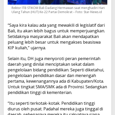
Rektor ITB STIKOM Bali Dadang Hermawan saat menghadiri Hari
Ulang Tahun (HUT) Ke-22 Partai Demokrat – Foto: Star-News.id
“Saya kira kalau ada yang mewakili di legislatif dari
Bali, itu akan lebih bagus untuk memperjuangkan.
Setidaknya masyarakat Bali akan mendapatkan
peluang lebih besar untuk mengakses beasiswa
KIP kuliah,” ujarnya.
Selain itu, DH juga menyoroti peran pemerintah
daerah yang dinilai menciptakan sekat dalam
pengelolaan bidang pendidikan. Seperti diketahui,
pengelolaan pendidikan dasar dan menengah
pertama, kewenangannya ada di Kabupaten/Kota.
Untuk tingkat SMA/SMK ada di Provinsi. Sedangkan
pendidikan tinggi di kementerian.
“Itu seperti terkotak-kotak. Pendidikan tinggi
diurus oleh pusat. Padahal mereka juga tinggal di
daerah, sebenarnya mereka itu rakyatnya siapa,