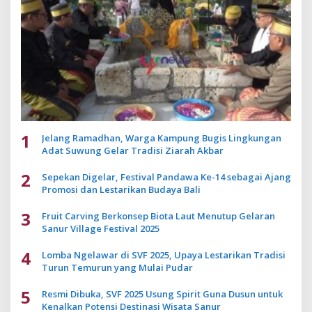
1
Jelang Ramadhan, Warga Kampung Bugis Lingkungan
Adat Suwung Gelar Tradisi Ziarah Akbar
2
Sepekan Digelar, Festival Pandawa Ke-14 sebagai Ajang
Promosi dan Lestarikan Budaya Bali
3
Fruit Carving Berkonsep Biota Laut Menutup Gelaran
Sanur Village Festival 2025
4
Lomba Ngelawar di SVF 2025, Upaya Lestarikan Tradisi
Turun Temurun yang Mulai Pudar
5
Resmi Dibuka, SVF 2025 Usung Spirit Guna Dusun untuk
Kenalkan Potensi Destinasi Wisata Sanur