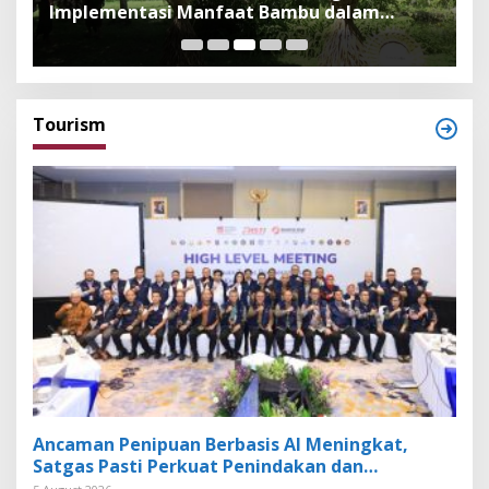
Implementasi Manfaat Bambu dalam
B
Kepercayaan Adat dan Budaya Bali
F
Tourism
Ancaman Penipuan Berbasis AI Meningkat,
Satgas Pasti Perkuat Penindakan dan
Pengembangan Aplikasi Anti Penipuan