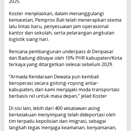
2025.
e
l
a
Koster menjelaskan, dalam menanggulangi
n
kemacetan, Pemprov Bali telah menerapkan skema
j
lalu lintas baru, penyesuaian jam operasional
u
kantor dan sekolah, serta pelarangan angkutan
t
logistik siang hari.
a
n
Rencana pembangunan underpass di Denpasar
dan Badung dibiayai oleh 10% PHR kabupaten/Kota
terkaya yang ditargetkan selesai sebelum 2029.
“Armada Kendaraan Dewata pun kembali
beroperasi secara gotong-royong antar-
kabupaten, dan kami menjajaki moda transportasi
berbasis rel untuk masa depan,” jelad Koster
Di sisi lain, lebih dari 400 wisatawan asing
berkelakuan menyimpang telah dideportasi oleh
tim terpadu kepolisian dan imigrasi, sebagai
langkah tegas menjaga keamanan, kenyamanan,