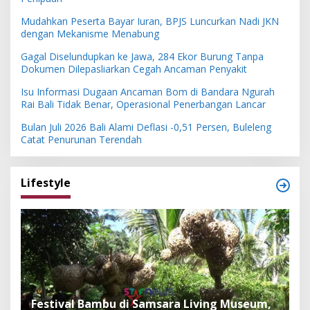
Mudahkan Peserta Bayar Iuran, BPJS Luncurkan Nadi JKN
dengan Mekanisme Menabung
Gagal Diselundupkan ke Jawa, 284 Ekor Burung Tanpa
Dokumen Dilepasliarkan Cegah Ancaman Penyakit
Isu Informasi Dugaan Ancaman Bom di Bandara Ngurah
Rai Bali Tidak Benar, Operasional Penerbangan Lancar
Bulan Juli 2026 Bali Alami Deflasi -0,51 Persen, Buleleng
Catat Penurunan Terendah
Lifestyle
Festival Bambu di Samsara Living Museum,
P