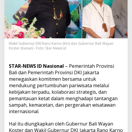
K
I
J
a
k
a
r
t
a
Wakil Gubernur DKI Rano Karno (Kiri) dan Gubernur Bali Wayan
Koster (Kanan) - Foto: Star-News.id
S
i
a
p
STAR-NEWS ID Nasional
– Pemerintah Provinsi
B
Bali dan Pemerintah Provinsi DKI Jakarta
e
menegaskan komitmen bersama untuk
r
mendukung pertumbuhan pariwisata melalui
k
o
kebijakan terpadu, kolaborasi strategis, dan
l
pemantauan ketat dalam menghadapi tantangan
a
sampah, kemacetan, dan pergerakan wisatawan
b
internasional.
o
r
a
Hal itu diungkapkan oleh Gubernur Bali Wayan
s
Koster dan Wakil Gubernur DKI Jakarta Rano Karno