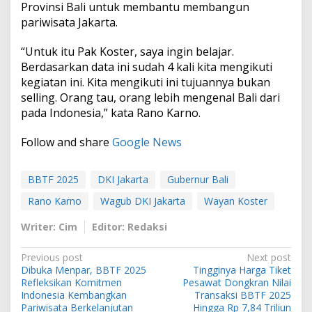
Provinsi Bali untuk membantu membangun
pariwisata Jakarta.
“Untuk itu Pak Koster, saya ingin belajar.
Berdasarkan data ini sudah 4 kali kita mengikuti
kegiatan ini. Kita mengikuti ini tujuannya bukan
selling. Orang tau, orang lebih mengenal Bali dari
pada Indonesia,” kata Rano Karno.
Follow and share
Google News
BBTF 2025
DKI Jakarta
Gubernur Bali
Rano Karno
Wagub DKI Jakarta
Wayan Koster
Writer: Cim
Editor: Redaksi
P
Previous post
Next post
Dibuka Menpar, BBTF 2025
Tingginya Harga Tiket
o
Refleksikan Komitmen
Pesawat Dongkran Nilai
s
Indonesia Kembangkan
Transaksi BBTF 2025
Pariwisata Berkelanjutan
Hingga Rp 7,84 Triliun