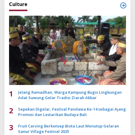
Culture
1
Jelang Ramadhan, Warga Kampung Bugis Lingkungan
Adat Suwung Gelar Tradisi Ziarah Akbar
2
Sepekan Digelar, Festival Pandawa Ke-14 sebagai Ajang
Promosi dan Lestarikan Budaya Bali
3
Fruit Carving Berkonsep Biota Laut Menutup Gelaran
Sanur Village Festival 2025