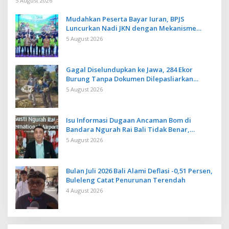
5 August 2026
Mudahkan Peserta Bayar Iuran, BPJS
Luncurkan Nadi JKN dengan Mekanisme
Menabung
5 August 2026
Gagal Diselundupkan ke Jawa, 284 Ekor
Burung Tanpa Dokumen Dilepasliarkan
Cegah Ancaman Penyakit
5 August 2026
Isu Informasi Dugaan Ancaman Bom di
Bandara Ngurah Rai Bali Tidak Benar,
Operasional Penerbangan Lancar
5 August 2026
Bulan Juli 2026 Bali Alami Deflasi -0,51 Persen,
Buleleng Catat Penurunan Terendah
4 August 2026