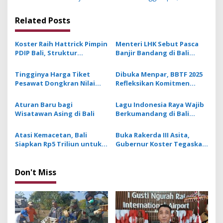
t
n
Related Posts
a
v
Koster Raih Hattrick Pimpin
Menteri LHK Sebut Pasca
PDIP Bali, Struktur
Banjir Bandang di Bali
i
Pengurus Diisi Generasi
Diperkirakan Terdapat 210
g
Muda dan Penuhi Kuota
Ton Sampah
Tingginya Harga Tiket
Dibuka Menpar, BBTF 2025
Perempuan
Pesawat Dongkran Nilai
Refleksikan Komitmen
a
Transaksi BBTF 2025 Hingga
Indonesia Kembangkan
t
Rp 7,84 Triliun
Pariwisata Berkelanjutan
Aturan Baru bagi
Lagu Indonesia Raya Wajib
i
Wisatawan Asing di Bali
Berkumandang di Bali
Setiap Pukul 10:00 Pagi
o
Atasi Kemacetan, Bali
Buka Rakerda III Asita,
n
Siapkan Rp5 Triliun untuk
Gubernur Koster Tegaskan
Bangun Jalan Baru
Pariwiasata Bali Berbasis
Budaya Tak Boleh ada
Prostitusi dan Kasino
Don't Miss