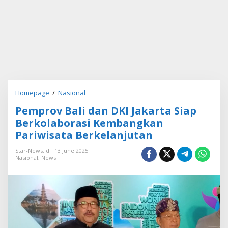
Homepage
/
Nasional
P
e
Pemprov Bali dan DKI Jakarta Siap
m
p
Berkolaborasi Kembangkan
r
Pariwisata Berkelanjutan
o
v
Star-News.id
13 June 2025
B
Nasional
,
News
a
l
i
d
a
n
D