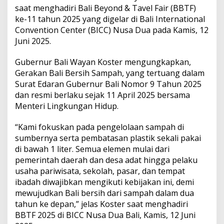
i
saat menghadiri Bali Beyond & Tavel Fair (BBTF)
K
ke-11 tahun 2025 yang digelar di Bali International
e
Convention Center (BICC) Nusa Dua pada Kamis, 12
m
b
Juni 2025.
a
n
Gubernur Bali Wayan Koster mengungkapkan,
g
Gerakan Bali Bersih Sampah, yang tertuang dalam
k
Surat Edaran Gubernur Bali Nomor 9 Tahun 2025
a
n
dan resmi berlaku sejak 11 April 2025 bersama
P
Menteri Lingkungan Hidup.
a
r
“Kami fokuskan pada pengelolaan sampah di
i
sumbernya serta pembatasan plastik sekali pakai
w
i
di bawah 1 liter. Semua elemen mulai dari
s
pemerintah daerah dan desa adat hingga pelaku
a
usaha pariwisata, sekolah, pasar, dan tempat
t
ibadah diwajibkan mengikuti kebijakan ini, demi
a
B
mewujudkan Bali bersih dari sampah dalam dua
e
tahun ke depan,” jelas Koster saat menghadiri
r
BBTF 2025 di BICC Nusa Dua Bali, Kamis, 12 Juni
k