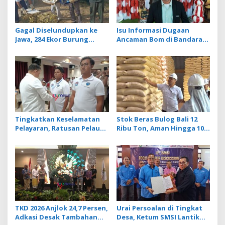
Gagal Diselundupkan ke
Isu Informasi Dugaan
Jawa, 284 Ekor Burung
Ancaman Bom di Bandara
Tanpa Dokumen
Ngurah Rai Bali Tidak
Dilepasliarkan Cegah
Benar, Operasional
Ancaman Penyakit
Penerbangan Lancar
Tingkatkan Keselamatan
Stok Beras Bulog Bali 12
Pelayaran, Ratusan Pelaut
Ribu Ton, Aman Hingga 10
di Bali Ikuti Pelatihan MPR
Bulan ke Depan
dan JMPR
TKD 2026 Anjlok 24,7 Persen,
Urai Persoalan di Tingkat
Adkasi Desak Tambahan
Desa, Ketum SMSI Lantik