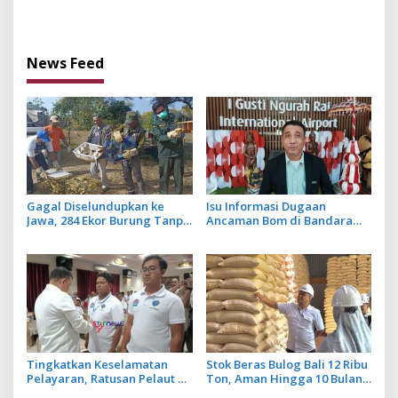
Dana Transfer Daerah
Pengurus Pokja Newsroom
untuk 2027
Jaksa Garda Desa di Bali
News Feed
Gagal Diselundupkan ke
Isu Informasi Dugaan
Jawa, 284 Ekor Burung Tanpa
Ancaman Bom di Bandara
Dokumen Dilepasliarkan
Ngurah Rai Bali Tidak Benar,
Cegah Ancaman Penyakit
Operasional Penerbangan
Lancar
Tingkatkan Keselamatan
Stok Beras Bulog Bali 12 Ribu
Pelayaran, Ratusan Pelaut di
Ton, Aman Hingga 10 Bulan
Bali Ikuti Pelatihan MPR dan
ke Depan