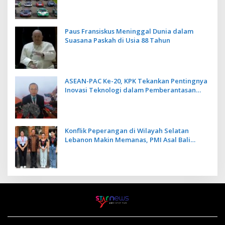
Paus Fransiskus Meninggal Dunia dalam
Suasana Paskah di Usia 88 Tahun
ASEAN-PAC Ke-20, KPK Tekankan Pentingnya
Inovasi Teknologi dalam Pemberantasan
Korupsi
Konflik Peperangan di Wilayah Selatan
Lebanon Makin Memanas, PMI Asal Bali
Dipulangkan ke Indonesia