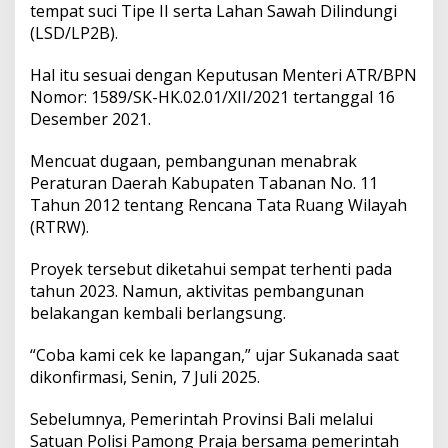
P
tempat suci Tipe II serta Lahan Sawah Dilindungi
T
(LSD/LP2B).
a
b
Hal itu sesuai dengan Keputusan Menteri ATR/BPN
a
Nomor: 1589/SK-HK.02.01/XII/2021 tertanggal 16
n
a
Desember 2021.
n
:
Mencuat dugaan, pembangunan menabrak
K
Peraturan Daerah Kabupaten Tabanan No. 11
a
Tahun 2012 tentang Rencana Tata Ruang Wilayah
m
i
(RTRW).
A
k
Proyek tersebut diketahui sempat terhenti pada
a
tahun 2023. Namun, aktivitas pembangunan
n
belakangan kembali berlangsung.
C
e
k
“Coba kami cek ke lapangan,” ujar Sukanada saat
dikonfirmasi, Senin, 7 Juli 2025.
Sebelumnya, Pemerintah Provinsi Bali melalui
Satuan Polisi Pamong Praja bersama pemerintah