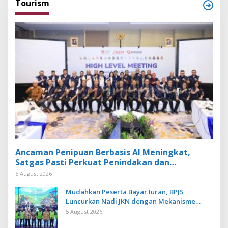
Tourism
Ancaman Penipuan Berbasis AI Meningkat,
Satgas Pasti Perkuat Penindakan dan
Pengembangan Aplikasi Anti Penipuan
5 August 2026
Mudahkan Peserta Bayar Iuran, BPJS
Luncurkan Nadi JKN dengan Mekanisme
Menabung
5 August 2026