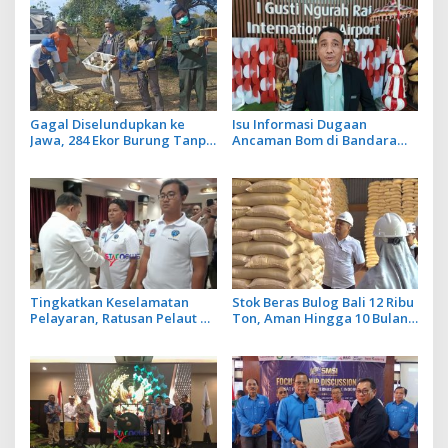
Gagal Diselundupkan ke
Isu Informasi Dugaan
Jawa, 284 Ekor Burung Tanpa
Ancaman Bom di Bandara
Dokumen Dilepasliarkan
Ngurah Rai Bali Tidak Benar,
Cegah Ancaman Penyakit
Operasional Penerbangan
Lancar
Tingkatkan Keselamatan
Stok Beras Bulog Bali 12 Ribu
Pelayaran, Ratusan Pelaut di
Ton, Aman Hingga 10 Bulan
Bali Ikuti Pelatihan MPR dan
ke Depan
JMPR