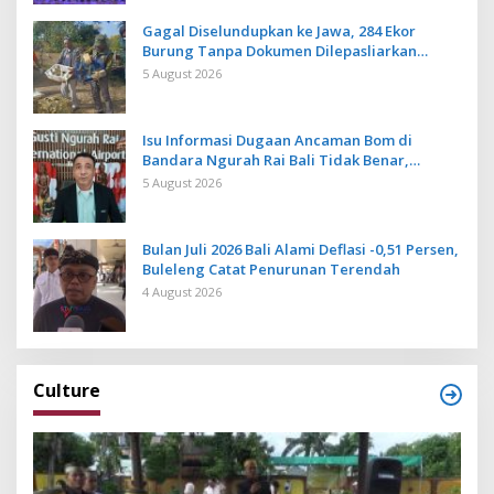
Gagal Diselundupkan ke Jawa, 284 Ekor
Burung Tanpa Dokumen Dilepasliarkan
Cegah Ancaman Penyakit
5 August 2026
Isu Informasi Dugaan Ancaman Bom di
Bandara Ngurah Rai Bali Tidak Benar,
Operasional Penerbangan Lancar
5 August 2026
Bulan Juli 2026 Bali Alami Deflasi -0,51 Persen,
Buleleng Catat Penurunan Terendah
4 August 2026
Culture