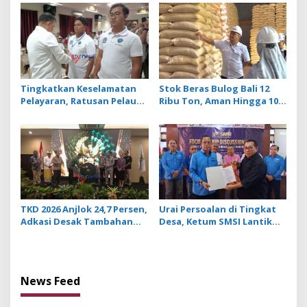
Dilepasliarkan Cegah
Benar, Operasional
Ancaman Penyakit
Penerbangan Lancar
Tingkatkan Keselamatan
Stok Beras Bulog Bali 12
Pelayaran, Ratusan Pelaut
Ribu Ton, Aman Hingga 10
di Bali Ikuti Pelatihan MPR
Bulan ke Depan
dan JMPR
TKD 2026 Anjlok 24,7 Persen,
Urai Persoalan di Tingkat
Adkasi Desak Tambahan
Desa, Ketum SMSI Lantik
Dana Transfer Daerah
Pengurus Pokja Newsroom
untuk 2027
Jaksa Garda Desa di Bali
News Feed