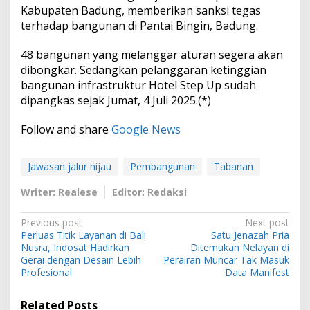
Kabupaten Badung, memberikan sanksi tegas
terhadap bangunan di Pantai Bingin, Badung.
48 bangunan yang melanggar aturan segera akan
dibongkar. Sedangkan pelanggaran ketinggian
bangunan infrastruktur Hotel Step Up sudah
dipangkas sejak Jumat, 4 Juli 2025.(*)
Follow and share
Google News
Jawasan jalur hijau
Pembangunan
Tabanan
Writer: Realese
Editor: Redaksi
P
Previous post
Next post
Perluas Titik Layanan di Bali
Satu Jenazah Pria
o
Nusra, Indosat Hadirkan
Ditemukan Nelayan di
s
Gerai dengan Desain Lebih
Perairan Muncar Tak Masuk
Profesional
Data Manifest
t
n
Related Posts