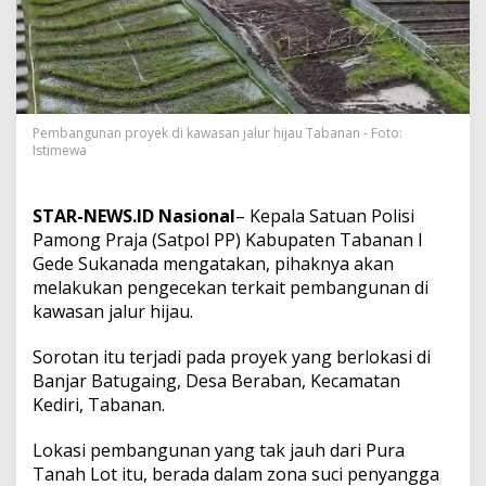
y
e
k
d
i
J
a
Pembangunan proyek di kawasan jalur hijau Tabanan - Foto:
l
Istimewa
u
r
H
STAR-NEWS.ID Nasional
– Kepala Satuan Polisi
i
Pamong Praja (Satpol PP) Kabupaten Tabanan I
j
a
Gede Sukanada mengatakan, pihaknya akan
u
melakukan pengecekan terkait pembangunan di
,
kawasan jalur hijau.
K
a
Sorotan itu terjadi pada proyek yang berlokasi di
s
a
Banjar Batugaing, Desa Beraban, Kecamatan
t
Kediri, Tabanan.
p
o
Lokasi pembangunan yang tak jauh dari Pura
l
Tanah Lot itu, berada dalam zona suci penyangga
P