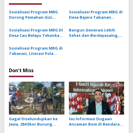
a
v
Sosialisasi Program MBG
Sosialisasi Program MBG di
Dorong Pemahan Gizi
Desa Bajera Tabanan
i
Peran Aktif Orang Tua
Wujudkan Kemandirian Gizi
g
Sejak Dini
Sosialisasi Program MBG DI
Bangun Generasi Lebih
Desa Cau Belayu Tekankan
Sehat dan Berdayasaing,
a
Pentingnya Pemahaman
Sosialisasi Program MBG
t
Gizi Seimbang
Sasar SMPN 4 Pupuan
Sosialisasi Program MBG di
i
Tabanan, Literasi Pola
Makan Hidup Sehat Sejak
o
Dini
n
Don't Miss
Gagal Diselundupkan ke
Isu Informasi Dugaan
Jawa, 284 Ekor Burung
Ancaman Bom di Bandara
Tanpa Dokumen
Ngurah Rai Bali Tidak