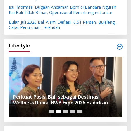
Isu Informasi Dugaan Ancaman Bom di Bandara Ngurah
Rai Bali Tidak Benar, Operasional Penerbangan Lancar
Bulan Juli 2026 Bali Alami Deflasi -0,51 Persen, Buleleng
Catat Penurunan Terendah
Lifestyle
n
Perkuat Posisi Bali sebagai Destinasi
F
Wellness Dunia, BWB Expo 2026 Hadirkan
I
Exhibitor Nasional dan Global
K