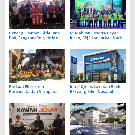
Dorong Ekonomi Sirkular di
Mudahkan Peserta Bayar
Bali, Program Recycle Me
Iuran, BPJS Luncurkan Nadi
Ubah Botol Plastik Bekas Jadi
JKN dengan Mekanisme
Bahan Baku Baru
Menabung
Perkuat Ekosistem
Intip10 Jenis Layanan Bank
Pariwisata dan Serapan
BRI yang Bikin Nasabah
Investasi, Sira Village Grand
Tetap Setia
Outlet Bali Resmi Dibuka di
KEK Kura Kura