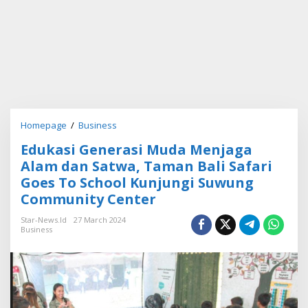
Homepage
/
Business
E
d
Edukasi Generasi Muda Menjaga
u
k
Alam dan Satwa, Taman Bali Safari
a
Goes To School Kunjungi Suwung
s
Community Center
i
G
Star-News.id
27 March 2024
e
Business
n
e
r
a
s
i