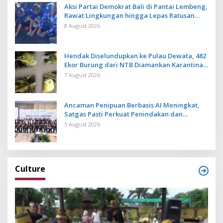
Aksi Partai Demokrat Bali di Pantai Lembeng,
Rawat Lingkungan hingga Lepas Ratusan
Tukik Bedawang Nala
8 August 2026
Hendak Diselundupkan ke Pulau Dewata, 482
Ekor Burung dari NTB Diamankan Karantina
Bali
7 August 2026
Ancaman Penipuan Berbasis AI Meningkat,
Satgas Pasti Perkuat Penindakan dan
Pengembangan Aplikasi Anti Penipuan
5 August 2026
Culture