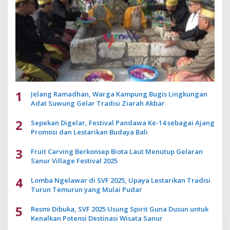
1
Jelang Ramadhan, Warga Kampung Bugis Lingkungan
Adat Suwung Gelar Tradisi Ziarah Akbar
2
Sepekan Digelar, Festival Pandawa Ke-14 sebagai Ajang
Promosi dan Lestarikan Budaya Bali
3
Fruit Carving Berkonsep Biota Laut Menutup Gelaran
Sanur Village Festival 2025
4
Lomba Ngelawar di SVF 2025, Upaya Lestarikan Tradisi
Turun Temurun yang Mulai Pudar
5
Resmi Dibuka, SVF 2025 Usung Spirit Guna Dusun untuk
Kenalkan Potensi Destinasi Wisata Sanur