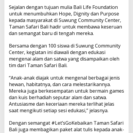
l
Sejalan dengan tujuan mulia Bali Life Foundation
K
u
untuk menumbuhkan Hope, Dignity dan Purpose
n
kepada masyarakat di Suwung Community Center,
j
Taman Safari Bali hadir untuk membawa keseruan
u
dan semangat baru di tengah mereka.
n
g
i
Bersama dengan 100 siswa di Suwung Community
S
Center, kegiatan ini diawali dengan edukasi
u
mengenai alam dan satwa yang disampaikan oleh
w
tim dari Taman Safari Bali.
u
n
g
“Anak-anak diajak untuk mengenal berbagai jenis
C
hewan, habitatnya, dan cara melestarikannya.
o
Mereka juga berkesempatan untuk bermain games
m
dan kuis berhadiah seputar alam dan satwa.
m
Antusiasme dan keceriaan mereka terlihat jelas
u
n
saat mengikuti setiap sesi edukasi,” jelasnya.
i
t
Dengan semangat #Let’sGoKebaikan Taman Safari
y
Bali juga membagikan paket alat tulis kepada anak-
C