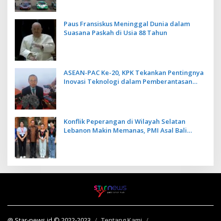
Paus Fransiskus Meninggal Dunia dalam
Suasana Paskah di Usia 88 Tahun
ASEAN-PAC Ke-20, KPK Tekankan Pentingnya
Inovasi Teknologi dalam Pemberantasan
Korupsi
Konflik Peperangan di Wilayah Selatan
Lebanon Makin Memanas, PMI Asal Bali
Dipulangkan ke Indonesia
@ Star-news.id © 2022-2023
Tentang Kami