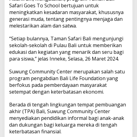
a
Safari Goes To School bertujuan untuk
m
meningkatkan kesadaran masyarakat, khususnya
a
n
generasi muda, tentang pentingnya menjaga dan
B
melestarikan alam dan satwa.
a
l
“Setiap bulannya, Taman Safari Bali mengunjungi
i
sekolah-sekolah di Pulau Bali untuk memberikan
S
a
edukasi dan kegiatan yang menarik dan seru bagi
f
para siswa,” jelas Inneke, Selasa, 26 Maret 2024.
a
r
Suwung Community Center merupakan salah satu
i
program pengabdian Bali Life Foundation yang
G
o
berfokus pada pemberdayaan masyarakat
e
setempat dengan keterbatasan ekonomi.
s
T
Berada di tengah lingkungan tempat pembuangan
o
akhir (TPA) Bali, Suwung Community Center
S
c
menyediakan pendidikan informal bagi anak-anak
h
dan dukungan bagi keluarga mereka di tengah
o
keterbatasan finansial.
o