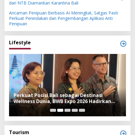
dari NTB Diamankan Karantina Bali
Ancaman Penipuan Berbasis AI Meningkat, Satgas Pasti
Perkuat Penindakan dan Pengembangan Aplikasi Anti
Penipuan
Lifestyle
n
Perkuat Posisi Bali sebagai Destinasi
F
Wellness Dunia, BWB Expo 2026 Hadirkan
I
Exhibitor Nasional dan Global
K
Tourism