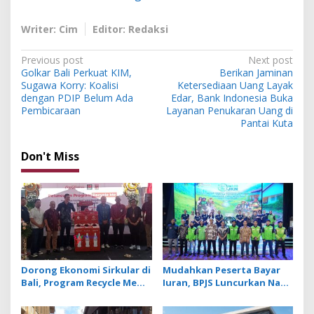
Writer: Cim
Editor: Redaksi
P
Previous post
Next post
Golkar Bali Perkuat KIM,
Berikan Jaminan
o
Sugawa Korry: Koalisi
Ketersediaan Uang Layak
s
dengan PDIP Belum Ada
Edar, Bank Indonesia Buka
Pembicaraan
Layanan Penukaran Uang di
t
Pantai Kuta
n
Don't Miss
a
v
i
g
a
t
Dorong Ekonomi Sirkular di
Mudahkan Peserta Bayar
i
Bali, Program Recycle Me
Iuran, BPJS Luncurkan Nadi
o
Ubah Botol Plastik Bekas
JKN dengan Mekanisme
Jadi Bahan Baku Baru
Menabung