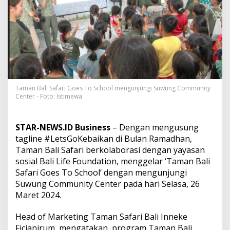
M
u
d
a
M
e
n
j
a
g
Taman Bali Safari Goes To School mengunjungi Suwung Community
a
Center - Foto: Istimewa
A
l
a
STAR-NEWS.ID Business
– Dengan mengusung
m
tagline #LetsGoKebaikan di Bulan Ramadhan,
d
Taman Bali Safari berkolaborasi dengan yayasan
a
n
sosial Bali Life Foundation, menggelar ‘Taman Bali
S
Safari Goes To School’ dengan mengunjungi
a
Suwung Community Center pada hari Selasa, 26
t
Maret 2024.
w
a
,
Head of Marketing Taman Safari Bali Inneke
T
Ficianirum, mengatakan, program Taman Bali