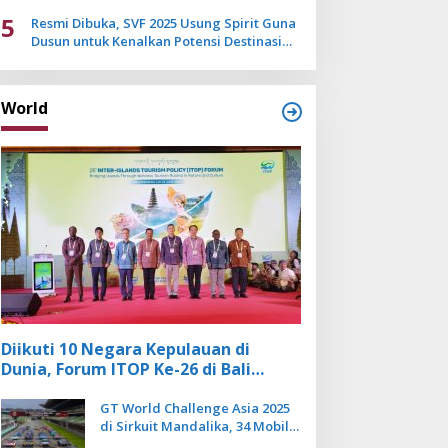
Mulai Pudar
5
Resmi Dibuka, SVF 2025 Usung Spirit Guna
Dusun untuk Kenalkan Potensi Destinasi
Wisata Sanur
World
Diikuti 10 Negara Kepulauan di
Dunia, Forum ITOP Ke-26 di Bali
Angkat Pariwisata Kebugaran
Berbasis Alam dan Budaya
GT World Challenge Asia 2025
di Sirkuit Mandalika, 34 Mobil
Balap Dunia Bakal Adu