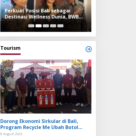
Perkuat Posisi Bali sebagai
Festival Bambu 
Destinasi Wellness Dunia, BWB
Museum, Imple
Expo 2026 Hadirkan Exhibitor
Bambu dalam Ke
Nasional dan Global
dan Budaya Bali
Tourism
Dorong Ekonomi Sirkular di Bali,
Program Recycle Me Ubah Botol
Plastik Bekas Jadi Bahan Baku Baru
8 August 2026