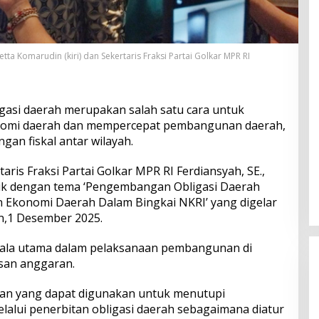
tta Komarudin (kiri) dan Sekertaris Fraksi Partai Golkar MPR RI
gasi daerah merupakan salah satu cara untuk
omi daerah dan mempercepat pembangunan daerah,
an fiskal antar wilayah.
aris Fraksi Partai Golkar MPR RI Ferdiansyah, SE.,
ik dengan tema ‘Pengembangan Obligasi Daerah
Ekonomi Daerah Dalam Bingkai NKRI’ yang digelar
in,1 Desember 2025.
dala utama dalam pelaksanaan pembangunan di
san anggaran.
yaan yang dapat digunakan untuk menutupi
lalui penerbitan obligasi daerah sebagaimana diatur