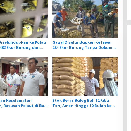
iselundupkan ke Pulau
Gagal Diselundupkan ke Jawa,
482 Ekor Burung dari
284 Ekor Burung Tanpa Dokumen
ankan Karantina Bali
Dilepasliarkan Cegah Ancaman
Penyakit
kan Keselamatan
Stok Beras Bulog Bali 12 Ribu
, Ratusan Pelaut di Bali
Ton, Aman Hingga 10 Bulan ke
latihan MPR dan JMPR
Depan