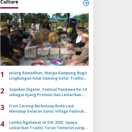
Culture
1
Jelang Ramadhan, Warga Kampung Bugis
Lingkungan Adat Suwung Gelar Tradisi
Ziarah Akbar
2
Sepekan Digelar, Festival Pandawa Ke-14
sebagai Ajang Promosi dan Lestarikan
Budaya Bali
3
Fruit Carving Berkonsep Biota Laut
Menutup Gelaran Sanur Village Festival
2025
4
Lomba Ngelawar di SVF 2025, Upaya
Lestarikan Tradisi Turun Temurun yang