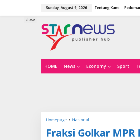
S
Sunday, August 9, 2026
Tentang Kami
Pedoman
k
i
p
close
t
o
c
o
n
t
e
n
HOME
News
Economy
Sport
T
t
Homepage
/
Nasional
F
r
Fraksi Golkar MPR 
a
k