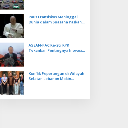
Kecepatan
Paus Fransiskus Meninggal
Dunia dalam Suasana Paskah
di Usia 88 Tahun
ASEAN-PAC Ke-20, KPK
Tekankan Pentingnya Inovasi
Teknologi dalam
Pemberantasan Korupsi
Konflik Peperangan di Wilayah
Selatan Lebanon Makin
Memanas, PMI Asal Bali
Dipulangkan ke Indonesia