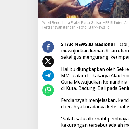
i
t
a
n
Wakil Bendahara Fraksi Parta Golkar MPR RI Puteri Ane
O
Ferdiansyah (tengah) - Foto: Star-News. Id
b
l
i
STAR-NEWS.ID Nasional
– Obli
g
a
mewujudkan kemandirian ekon
s
sekaligus mengurangi ketimpang
i
D
Hal itu diungkapkan oleh Sekret
a
MM., dalam Lokakarya Akadem
e
r
Guna Mewujudkan Kemandirian 
a
di Kuta, Badung, Bali pada Sen
h
Ferdiansyah menjelaskan, ken
daerah yakni adanya keterbata
“Salah satu alternatif pembia
kekurangan tersebut adalah me