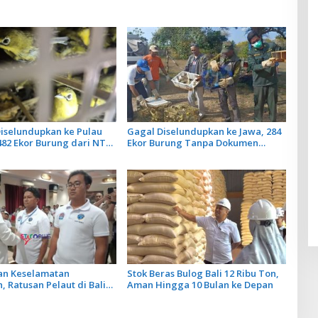
iselundupkan ke Pulau
Gagal Diselundupkan ke Jawa, 284
482 Ekor Burung dari NTB
Ekor Burung Tanpa Dokumen
n Karantina Bali
Dilepasliarkan Cegah Ancaman
Penyakit
an Keselamatan
Stok Beras Bulog Bali 12 Ribu Ton,
, Ratusan Pelaut di Bali
Aman Hingga 10 Bulan ke Depan
atihan MPR dan JMPR