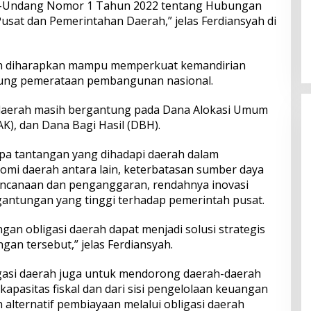
ng-Undang Nomor 1 Tahun 2022 tentang Hubungan
sat dan Pemerintahan Daerah,” jelas Ferdiansyah di
Perkuat Ekosistem Pariwisata
dan Serapan Investasi, Sira
Village Grand Outlet Bali Resmi
h diharapkan mampu memperkuat kemandirian
Dibuka di KEK Kura Kura
ung pemerataan pembangunan nasional.
daerah masih bergantung pada Dana Alokasi Umum
K), dan Dana Bagi Hasil (DBH).
pa tantangan yang dihadapi daerah dalam
mi daerah antara lain, keterbatasan sumber daya
rencanaan dan penganggaran, rendahnya inovasi
antungan yang tinggi terhadap pemerintah pusat.
an obligasi daerah dapat menjadi solusi strategis
an tersebut,” jelas Ferdiansyah.
igasi daerah juga untuk mendorong daerah-daerah
 kapasitas fiskal dan dari sisi pengelolaan keuangan
alternatif pembiayaan melalui obligasi daerah