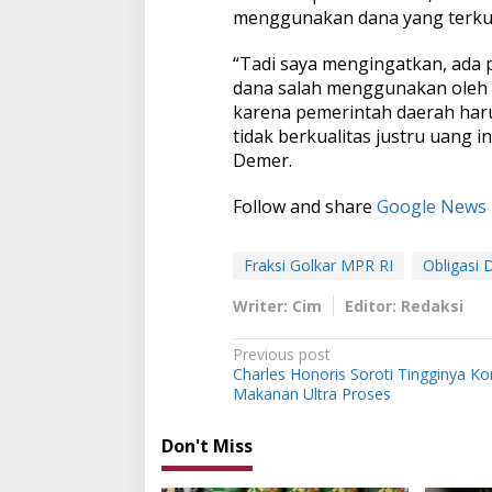
menggunakan dana yang terku
“Tadi saya mengingatkan, ada 
dana salah menggunakan oleh 
karena pemerintah daerah har
tidak berkualitas justru uang i
Demer.
Follow and share
Google News
Fraksi Golkar MPR RI
Obligasi 
Writer: Cim
Editor: Redaksi
P
Previous post
Charles Honoris Soroti Tingginya K
o
Makanan Ultra Proses
s
t
Don't Miss
n