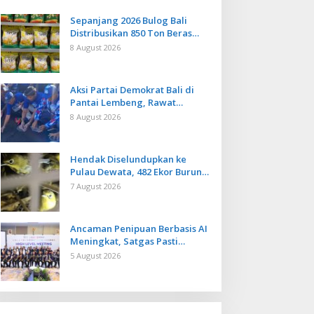
Sepanjang 2026 Bulog Bali
Distribusikan 850 Ton Beras
Premium ke Jaringan Ritel
8 August 2026
Moderen
Aksi Partai Demokrat Bali di
Pantai Lembeng, Rawat
Lingkungan hingga Lepas
8 August 2026
Ratusan Tukik Bedawang Nala
Hendak Diselundupkan ke
Pulau Dewata, 482 Ekor Burung
dari NTB Diamankan Karantina
7 August 2026
Bali
Ancaman Penipuan Berbasis AI
Meningkat, Satgas Pasti
Perkuat Penindakan dan
5 August 2026
Pengembangan Aplikasi Anti
Penipuan