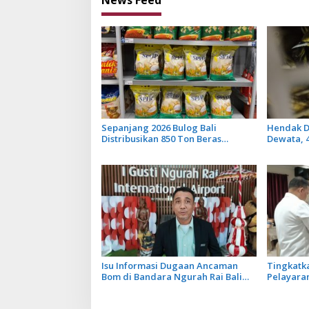
News Feed
Sepanjang 2026 Bulog Bali
Hendak D
Distribusikan 850 Ton Beras
Dewata, 
Premium ke Jaringan Ritel
Diamanka
Moderen
Isu Informasi Dugaan Ancaman
Tingkatk
Bom di Bandara Ngurah Rai Bali
Pelayaran
Tidak Benar, Operasional
Ikuti Pel
Penerbangan Lancar