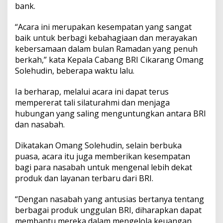
s
bank.
p
i
“Acara ini merupakan kesempatan yang sangat
r
baik untuk berbagi kebahagiaan dan merayakan
a
N
kebersamaan dalam bulan Ramadan yang penuh
a
berkah,” kata Kepala Cabang BRI Cikarang Omang
s
Solehudin, beberapa waktu lalu.
a
b
Ia berharap, melalui acara ini dapat terus
a
h
mempererat tali silaturahmi dan menjaga
hubungan yang saling menguntungkan antara BRI
dan nasabah.
Dikatakan Omang Solehudin, selain berbuka
puasa, acara itu juga memberikan kesempatan
bagi para nasabah untuk mengenal lebih dekat
produk dan layanan terbaru dari BRI.
“Dengan nasabah yang antusias bertanya tentang
berbagai produk unggulan BRI, diharapkan dapat
membantu mereka dalam mengelola keuangan