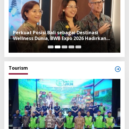
n
Perkuat Posisi Bali sebagai Destinasi
F
Wellness Dunia, BWB Expo 2026 Hadirkan
I
Exhibitor Nasional dan Global
K
Tourism