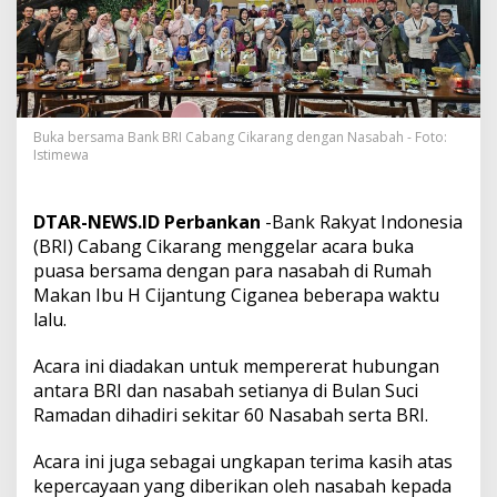
a
,
B
R
I
C
a
Buka bersama Bank BRI Cabang Cikarang dengan Nasabah - Foto:
b
Istimewa
a
n
g
DTAR-NEWS.ID Perbankan
-Bank Rakyat Indonesia
C
i
(BRI) Cabang Cikarang menggelar acara buka
k
puasa bersama dengan para nasabah di Rumah
a
Makan Ibu H Cijantung Ciganea beberapa waktu
r
lalu.
a
n
g
Acara ini diadakan untuk mempererat hubungan
S
antara BRI dan nasabah setianya di Bulan Suci
e
Ramadan dihadiri sekitar 60 Nasabah serta BRI.
r
a
Acara ini juga sebagai ungkapan terima kasih atas
p
A
kepercayaan yang diberikan oleh nasabah kepada