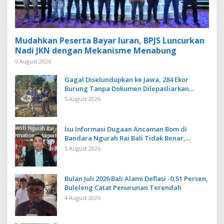
Mudahkan Peserta Bayar Iuran, BPJS Luncurkan
Nadi JKN dengan Mekanisme Menabung
5 August 2026
Gagal Diselundupkan ke Jawa, 284 Ekor
Burung Tanpa Dokumen Dilepasliarkan
Cegah Ancaman Penyakit
5 August 2026
Isu Informasi Dugaan Ancaman Bom di
Bandara Ngurah Rai Bali Tidak Benar,
Operasional Penerbangan Lancar
5 August 2026
Bulan Juli 2026 Bali Alami Deflasi -0,51 Persen,
Buleleng Catat Penurunan Terendah
4 August 2026