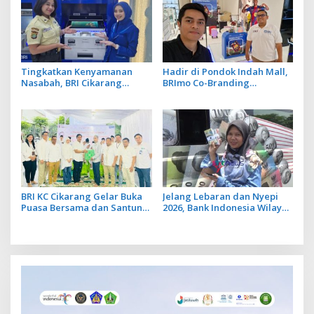
Tingkatkan Kenyamanan
Hadir di Pondok Indah Mall,
Nasabah, BRI Cikarang
BRImo Co-Branding
Hadirkan Inovasi Layanan
Barcelona Perkuat Penetrasi
Perbankan Berbasis Digital
Layanan Digital BRI
BRI KC Cikarang Gelar Buka
Jelang Lebaran dan Nyepi
Puasa Bersama dan Santuni
2026, Bank Indonesia Wilayah
Anak Yatim Yayasan Cahaya
Bali Siapkan Rp3,3 Triliun
Alam
Uang Kartal