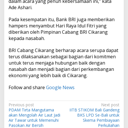
dalam acara yang penuh kebersamaan ini,” kata
Ade Ashari.
Pada kesempatan itu, Bank BRI juga memberikan
hampers menyambut Hari Raya Idul Fitri yang
diberikan oleh Pimpinan Cabang BRI Cikarang
kepada nasabah.
BRI Cabang Cikarang berharap acara serupa dapat
terus dilaksanakan sebagai bagian dari komitmen
untuk terus menjaga hubungan baik dengan
nasabah dan menjadi bagian dari perkembangan
ekonomi yang lebih baik di Cikarang.
Follow and share
Google News
P
Previous post
Next post
PDAM Tirta Mangutama
IITB STIKOM Bali Gandeng
o
akan Mengolah Air Laut Jadi
BKS LPD Se-Bali untuk
s
Air Tawar untuk Memenuhi
Skema Pembiayaan
Pasokan Air Bersih
Perkuliahan