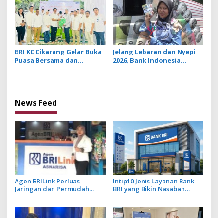
BRI
BRI KC Cikarang Gelar Buka
Jelang Lebaran dan Nyepi
Puasa Bersama dan
2026, Bank Indonesia
Santuni Anak Yatim
Wilayah Bali Siapkan Rp3,3
Yayasan Cahaya Alam
Triliun Uang Kartal
News Feed
Agen BRILink Perluas
Intip10 Jenis Layanan Bank
Jaringan dan Permudah
BRI yang Bikin Nasabah
Layanan Perbankan
Tetap Setia