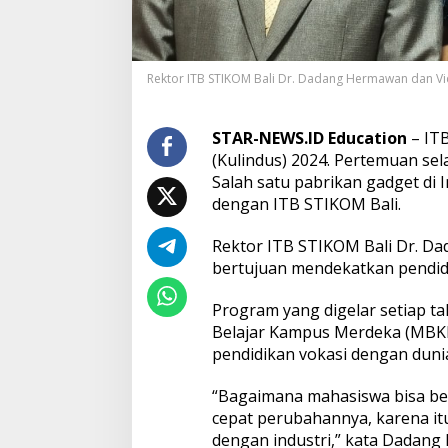
O
M
B
a
Rektor ITB STIKOM Bali Dr. Dadang Hermawan dan Vic
l
i
L
a
STAR-NEWS.ID Education
– ITB
k
(Kulindus) 2024. Pertemuan sel
s
Salah satu pabrikan gadget di 
a
dengan ITB STIKOM Bali.
n
a
k
Rektor ITB STIKOM Bali Dr. Da
a
bertujuan mendekatkan pendidi
n
K
Program yang digelar setiap t
u
Belajar Kampus Merdeka (MBKM)
l
i
pendidikan vokasi dengan dunia
a
h
“Bagaimana mahasiswa bisa berw
I
cepat perubahannya, karena it
n
dengan industri,” kata Dadan
d