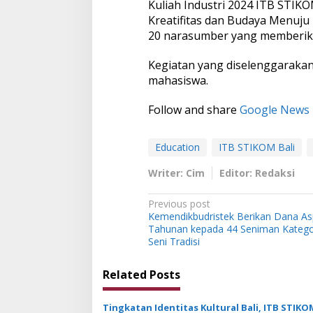
Kuliah Industri 2024 ITB STIKO
Kreatifitas dan Budaya Menuju 
20 narasumber yang memberikan
Kegiatan yang diselenggarakan s
mahasiswa.
Follow and share
Google News
Education
ITB STIKOM Bali
Writer: Cim
Editor: Redaksi
P
Previous post
Kemendikbudristek Berikan Dana Asp
o
Tahunan kepada 44 Seniman Katego
s
Seni Tradisi
t
Related Posts
n
a
Tingkatan Identitas Kultural Bali, ITB STIKO