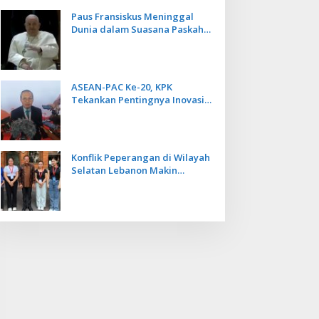
Paus Fransiskus Meninggal
Dunia dalam Suasana Paskah
di Usia 88 Tahun
ASEAN-PAC Ke-20, KPK
Tekankan Pentingnya Inovasi
Teknologi dalam
Pemberantasan Korupsi
Konflik Peperangan di Wilayah
Selatan Lebanon Makin
Memanas, PMI Asal Bali
Dipulangkan ke Indonesia