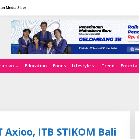
an Media Siber
ourism
Education
Foods
Lifestyle
Trend
Enterta
 Axioo, ITB STIKOM Bali