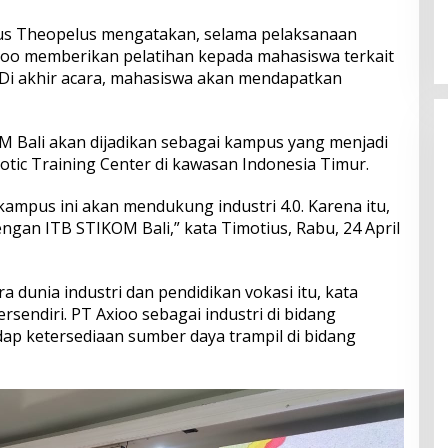
dan Serapan Investasi, Sira
ius Theopelus mengatakan, selama pelaksanaan
Village Grand Outlet Bali Resmi
Axioo memberikan pelatihan kepada mahasiswa terkait
Dibuka di KEK Kura Kura
. Di akhir acara, mahasiswa akan mendapatkan
M Bali akan dijadikan sebagai kampus yang menjadi
otic Training Center di kawasan Indonesia Timur.
ampus ini akan mendukung industri 4.0. Karena itu,
gan ITB STIKOM Bali,” kata Timotius, Rabu, 24 April
 dunia industri dan pendidikan vokasi itu, kata
rsendiri. PT Axioo sebagai industri di bidang
dap ketersediaan sumber daya trampil di bidang