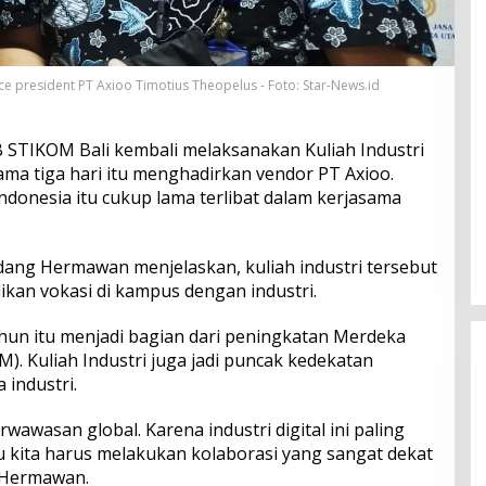
e president PT Axioo Timotius Theopelus - Foto: Star-News.id
 STIKOM Bali kembali melaksanakan Kuliah Industri
ama tiga hari itu menghadirkan vendor PT Axioo.
Indonesia itu cukup lama terlibat dalam kerjasama
dang Hermawan menjelaskan, kuliah industri tersebut
kan vokasi di kampus dengan industri.
ahun itu menjadi bagian dari peningkatan Merdeka
. Kuliah Industri juga jadi puncak kedekatan
 industri.
awasan global. Karena industri digital ini paling
u kita harus melakukan kolaborasi yang sangat dekat
g Hermawan.
Perkuat Ekosistem Pariwisata