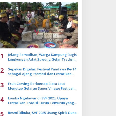
1
Jelang Ramadhan, Warga Kampung Bugis
Lingkungan Adat Suwung Gelar Tradisi
Ziarah Akbar
2
Sepekan Digelar, Festival Pandawa Ke-14
sebagai Ajang Promosi dan Lestarikan
Budaya Bali
3
Fruit Carving Berkonsep Biota Laut
Menutup Gelaran Sanur Village Festival
2025
4
Lomba Ngelawar di SVF 2025, Upaya
Lestarikan Tradisi Turun Temurun yang
Mulai Pudar
5
Resmi Dibuka, SVF 2025 Usung Spirit Guna