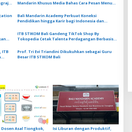
grajin
Mandarin Khusus Media Bahas Cara Pesan Menu
Restoran
ication
Bali Mandarin Academy Perkuat Koneksi
Pendidikan hingga Karir bagi Indonesia dan
Tiongkok
ITB STIKOM Bali Gandeng TikTok Shop By
kan
Tokopedia Cetak Talenta Perdagangan Berbasis
Digital
, ITB
Prof. Tri Evi Triandini Dikukuhkan sebagai Guru
n
Besar ITB STIKOM Bali
Dosen Asal Tiongkok,
Isi Liburan dengan Produktif,