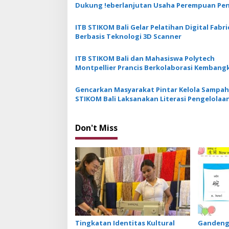
v
Dukung !eberlanjutan Usaha Perempuan Pen
Kebaya
i
ITB STIKOM Bali Gelar Pelatihan Digital Fabr
g
Berbasis Teknologi 3D Scanner
a
ITB STIKOM Bali dan Mahasiswa Polytech
t
Montpellier Prancis Berkolaborasi Kembang
i
Desa Digital di Punggul
Gencarkan Masyarakat Pintar Kelola Sampah
o
STIKOM Bali Laksanakan Literasi Pengelolaa
n
TPS3R
Don't Miss
Tingkatan Identitas Kultural
Gandeng 