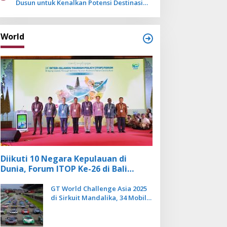
Dusun untuk Kenalkan Potensi Destinasi
Wisata Sanur
World
Diikuti 10 Negara Kepulauan di
Dunia, Forum ITOP Ke-26 di Bali
Angkat Pariwisata Kebugaran
Berbasis Alam dan Budaya
GT World Challenge Asia 2025
di Sirkuit Mandalika, 34 Mobil
Balap Dunia Bakal Adu
Kecepatan