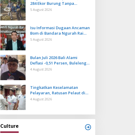
284 Ekor Burung Tanpa
Dokumen Dilepasliarkan Cegah
5 August 2026
Ancaman Penyakit
Isu Informasi Dugaan Ancaman
Bom di Bandara Ngurah Rai
Bali Tidak Benar, Operasional
5 August 2026
Penerbangan Lancar
Bulan Juli 2026 Bali Alami
Deflasi -0,51 Persen, Buleleng
Catat Penurunan Terendah
4 August 2026
Tingkatkan Keselamatan
Pelayaran, Ratusan Pelaut di
Bali Ikuti Pelatihan MPR dan
4 August 2026
JMPR
Culture