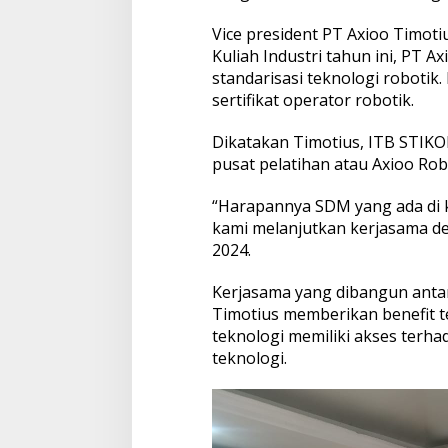
u
s
Vice president PT Axioo Timot
t
Kuliah Industri tahun ini, PT 
r
standarisasi teknologi robotik
i
sertifikat operator robotik.
2
0
2
Dikatakan Timotius, ITB STIKO
4
pusat pelatihan atau Axioo Rob
“Harapannya SDM yang ada di k
kami melanjutkan kerjasama den
2024.
Kerjasama yang dibangun antara
Timotius memberikan benefit te
teknologi memiliki akses terha
teknologi.