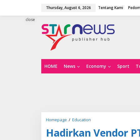
S
Thursday, August 6, 2026
Tentang Kami
Pedom
k
i
p
close
t
o
c
o
n
t
e
n
HOME
News
Economy
Sport
T
t
Homepage
/
Education
H
a
Hadirkan Vendor PT
d
i