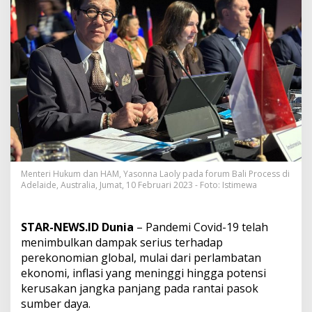
e
n
P
e
r
a
n
g
i
P
e
r
d
a
Menteri Hukum dan HAM, Yasonna Laoly pada forum Bali Process di
g
Adelaide, Australia, Jumat, 10 Februari 2023 - Foto: Istimewa
a
n
g
STAR-NEWS.ID Dunia
– Pandemi Covid-19 telah
a
n
menimbulkan dampak serius terhadap
M
perekonomian global, mulai dari perlambatan
a
ekonomi, inflasi yang meninggi hingga potensi
n
kerusakan jangka panjang pada rantai pasok
u
sumber daya.
s