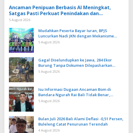
Ancaman Penipuan Berbasis AI Meningkat,
Satgas Pasti Perkuat Penindakan dan
Pengembangan Aplikasi Anti Penipuan
5 August 2026
Mudahkan Peserta Bayar Iuran, BPJS
Luncurkan Nadi JKN dengan Mekanisme
Menabung
5 August 2026
Gagal Diselundupkan ke Jawa, 284 Ekor
Burung Tanpa Dokumen Dilepasliarkan
Cegah Ancaman Penyakit
5 August 2026
Isu Informasi Dugaan Ancaman Bom di
Bandara Ngurah Rai Bali Tidak Benar,
Operasional Penerbangan Lancar
5 August 2026
Bulan Juli 2026 Bali Alami Deflasi -0,51 Persen,
Buleleng Catat Penurunan Terendah
4 August 2026