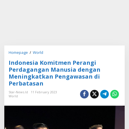
Homepage
/
World
I
n
Indonesia Komitmen Perangi
d
o
Perdagangan Manusia dengan
n
Meningkatkan Pengawasan di
e
Perbatasan
s
i
Star-News.id
11 February 2023
a
World
K
o
m
i
t
m