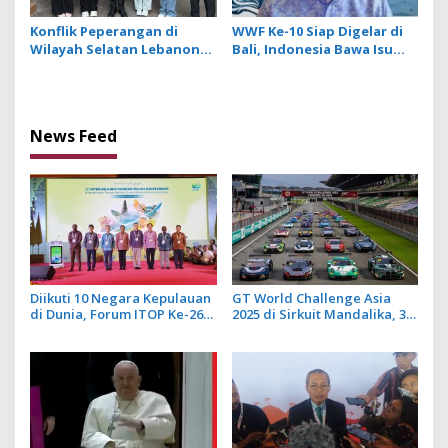
Konflik Peperangan di
WWF Ke-10 Siap Digelar di
Wilayah Selatan Lebanon
Bali, Indonesia Bawa Isu
Makin Memanas, PMI Asal
Perdamaian dalam Sesi
Bali Dipulangkan ke
Diplomasi Air
Indonesia
News Feed
Diikuti 10 Negara Kepulauan
GT World Challenge Asia
di Dunia, Forum ITOP Ke-26
2025 di Sirkuit Mandalika, 34
di Bali Angkat Pariwisata
Mobil Balap Dunia Bakal Adu
Kebugaran Berbasis Alam
Kecepatan
dan Budaya