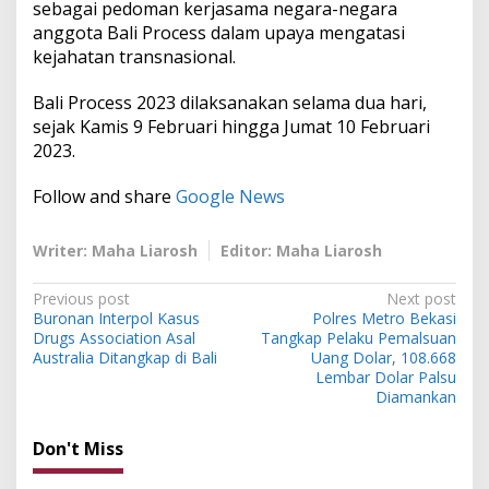
sebagai pedoman kerjasama negara-negara
anggota Bali Process dalam upaya mengatasi
kejahatan transnasional.
Bali Process 2023 dilaksanakan selama dua hari,
sejak Kamis 9 Februari hingga Jumat 10 Februari
2023.
Follow and share
Google News
Writer: Maha Liarosh
Editor: Maha Liarosh
P
Previous post
Next post
Buronan Interpol Kasus
Polres Metro Bekasi
o
Drugs Association Asal
Tangkap Pelaku Pemalsuan
s
Australia Ditangkap di Bali
Uang Dolar, 108.668
Lembar Dolar Palsu
t
Diamankan
n
Don't Miss
a
v