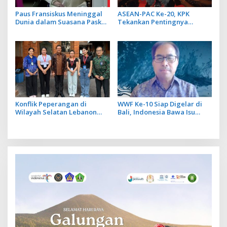
Paus Fransiskus Meninggal
ASEAN-PAC Ke-20, KPK
Dunia dalam Suasana Paskah
Tekankan Pentingnya
di Usia 88 Tahun
Inovasi Teknologi dalam
Pemberantasan Korupsi
Konflik Peperangan di
WWF Ke-10 Siap Digelar di
Wilayah Selatan Lebanon
Bali, Indonesia Bawa Isu
Makin Memanas, PMI Asal
Perdamaian dalam Sesi
Bali Dipulangkan ke
Diplomasi Air
Indonesia