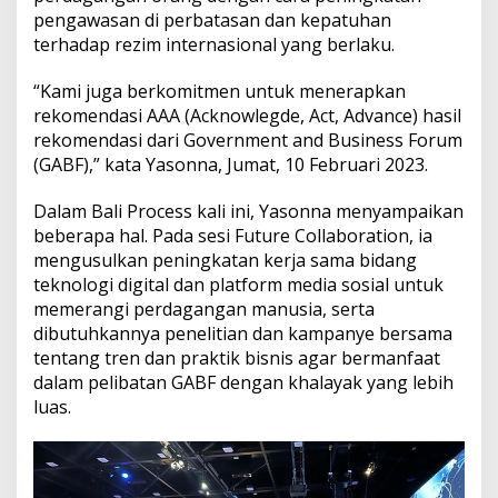
w
pengawasan di perbatasan dan kepatuhan
a
terhadap rezim internasional yang berlaku.
s
a
n
“Kami juga berkomitmen untuk menerapkan
d
rekomendasi AAA (Acknowlegde, Act, Advance) hasil
i
rekomendasi dari Government and Business Forum
P
(GABF),” kata Yasonna, Jumat, 10 Februari 2023.
e
r
b
Dalam Bali Process kali ini, Yasonna menyampaikan
a
beberapa hal. Pada sesi Future Collaboration, ia
t
mengusulkan peningkatan kerja sama bidang
a
teknologi digital dan platform media sosial untuk
s
memerangi perdagangan manusia, serta
a
n
dibutuhkannya penelitian dan kampanye bersama
tentang tren dan praktik bisnis agar bermanfaat
dalam pelibatan GABF dengan khalayak yang lebih
luas.