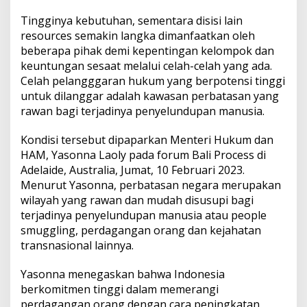
i
a
Tingginya kebutuhan, sementara disisi lain
d
resources semakin langka dimanfaatkan oleh
e
beberapa pihak demi kepentingan kelompok dan
n
keuntungan sesaat melalui celah-celah yang ada.
g
a
Celah pelangggaran hukum yang berpotensi tinggi
n
untuk dilanggar adalah kawasan perbatasan yang
M
rawan bagi terjadinya penyelundupan manusia.
e
n
Kondisi tersebut dipaparkan Menteri Hukum dan
i
n
HAM, Yasonna Laoly pada forum Bali Process di
g
Adelaide, Australia, Jumat, 10 Februari 2023.
k
Menurut Yasonna, perbatasan negara merupakan
a
wilayah yang rawan dan mudah disusupi bagi
t
k
terjadinya penyelundupan manusia atau people
a
smuggling, perdagangan orang dan kejahatan
n
transnasional lainnya.
P
e
Yasonna menegaskan bahwa Indonesia
n
g
berkomitmen tinggi dalam memerangi
a
perdagangan orang dengan cara peningkatan