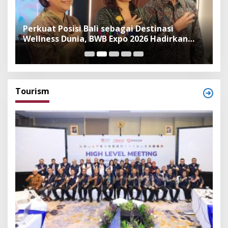
n
Perkuat Posisi Bali sebagai Destinasi
F
Wellness Dunia, BWB Expo 2026 Hadirkan
I
Exhibitor Nasional dan Global
K
Tourism