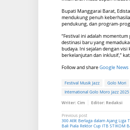
Bupati Manggarai Barat, Edist
mendukung penuh keberhasilan 
pendukung, dan program-prog
“Festival ini adalah momentum
destinasi baru yang memaduka
budaya. Ini sejalan dengan vi
berkelanjutan dan inklusif,” kat
Follow and share
Google News
Festival Musik Jazz
Golo Mori
International Golo Moro Jazz 2025
Writer: Cim
Editor: Redaksi
P
Previous post
300 Atlit Berlaga dalam Ajang Liga 
o
Bali Piala Rektor Cup ITB STIKOM Ba