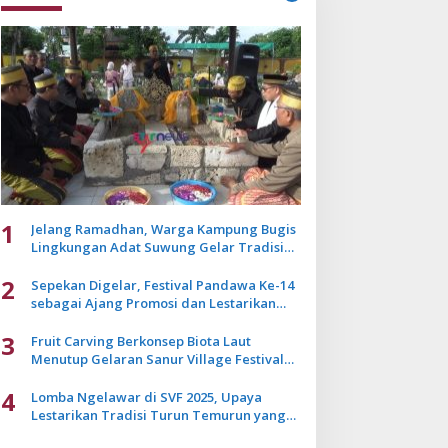
1
Jelang Ramadhan, Warga Kampung Bugis
Lingkungan Adat Suwung Gelar Tradisi
Ziarah Akbar
2
Sepekan Digelar, Festival Pandawa Ke-14
sebagai Ajang Promosi dan Lestarikan
Budaya Bali
3
Fruit Carving Berkonsep Biota Laut
Menutup Gelaran Sanur Village Festival
2025
4
Lomba Ngelawar di SVF 2025, Upaya
Lestarikan Tradisi Turun Temurun yang
Mulai Pudar