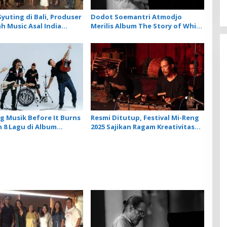
yuting di Bali, Produser
Dodot Soemantri Atmodjo
h Music Asal India
Merilis Album The Story of White
Artis Lokal dalam 2
Piano
rbarunya
 Musik Before It Burns
Resmi Ditutup, Festival Mi-Reng
 8 Lagu di Album
2025 Sajikan Ragam Kreativitas
 SOB
Komposer New Music For
Gamelan