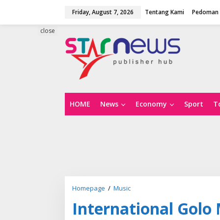
S
Friday, August 7, 2026
Tentang Kami
Pedoman 
k
i
p
close
t
o
c
o
n
t
e
n
HOME
News
Economy
Sport
T
t
Homepage
/
Music
I
n
International Golo 
t
e