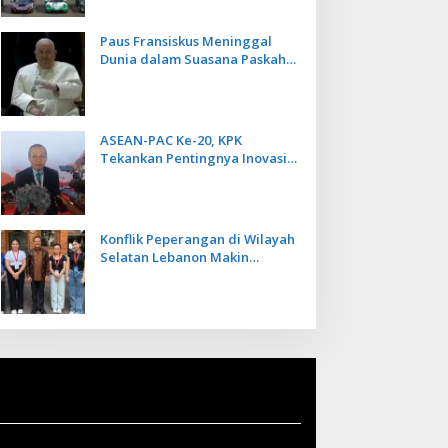
Paus Fransiskus Meninggal
Dunia dalam Suasana Paskah
di Usia 88 Tahun
ASEAN-PAC Ke-20, KPK
Tekankan Pentingnya Inovasi
Teknologi dalam
Pemberantasan Korupsi
Konflik Peperangan di Wilayah
Selatan Lebanon Makin
Memanas, PMI Asal Bali
Dipulangkan ke Indonesia