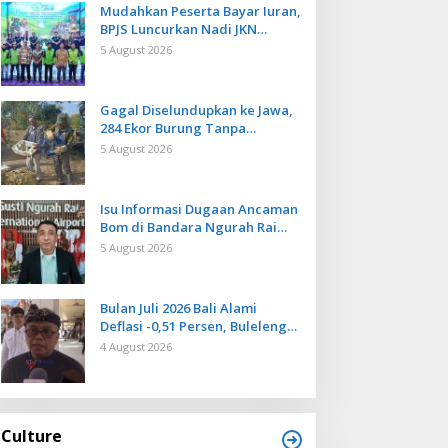
Mudahkan Peserta Bayar Iuran,
BPJS Luncurkan Nadi JKN
dengan Mekanisme Menabung
5 August 2026
Gagal Diselundupkan ke Jawa,
284 Ekor Burung Tanpa
Dokumen Dilepasliarkan Cegah
5 August 2026
Ancaman Penyakit
Isu Informasi Dugaan Ancaman
Bom di Bandara Ngurah Rai
Bali Tidak Benar, Operasional
5 August 2026
Penerbangan Lancar
Bulan Juli 2026 Bali Alami
Deflasi -0,51 Persen, Buleleng
Catat Penurunan Terendah
4 August 2026
Culture