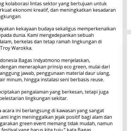
ng kolaborasi lintas sektor yang bertujuan untuk
Perkuat Ekosistem Pariwisata
kuat ekonomi kreatif, dan meningkatkan kesadaran
dan Serapan Investasi, Sira
ingkungan.
Village Grand Outlet Bali Resmi
Dibuka di KEK Kura Kura
erayakan kekayaan budaya sekaligus memperkenalkan
 kepada dunia. Kami mengedepankan sebuah
alam, berkelas dan tetap ramah lingkungan di
 Troy Warokka.
ndonesia Bagas Indyatmono menjelaskan,
 dengan menerapkan prinsip eco green, mulai dari
anggung jawab, penggunaan material daur ulang,
 air minum, hingga instalasi seni berbasis reuse.
nciptakan pengalaman yang berkesan, tetapi juga
pelestarian lingkungan sekitar.
acara ini berlangsung di kawasan yang sangat
kami ingin meninggalkan jejak positif bagi alam dan
ggarakan green event memang tidak mudah, namun
festival yang harus kita tuju,” kata Bagas.