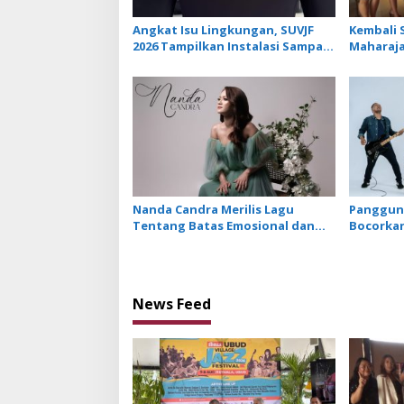
Angkat Isu Lingkungan, SUVJF
Kembali S
2026 Tampilkan Instalasi Sampah
Maharaja
dan Panggung Bertenaga Surya
Libatkan 
Lagu Te
Nanda Candra Merilis Lagu
Panggung
Tentang Batas Emosional dan
Bocorkan
Harga Diri dengan Single Setara
Keempat
News Feed