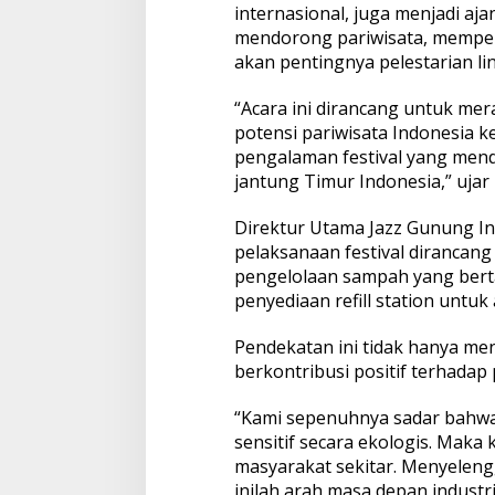
internasional, juga menjadi aja
o
n
mendorong pariwisata, memper
s
akan pentingnya pelestarian l
e
p
“Acara ini dirancang untuk m
E
potensi pariwisata Indonesia
c
o
pengalaman festival yang mend
G
jantung Timur Indonesia,” ujar
r
e
Direktur Utama Jazz Gunung I
e
pelaksanaan festival dirancang
n
pengelolaan sampah yang bert
penyediaan refill station untuk
Pendekatan ini tidak hanya me
berkontribusi positif terhadap 
“Kami sepenuhnya sadar bahwa 
sensitif secara ekologis. Maka 
masyarakat sekitar. Menyelen
inilah arah masa depan industri 