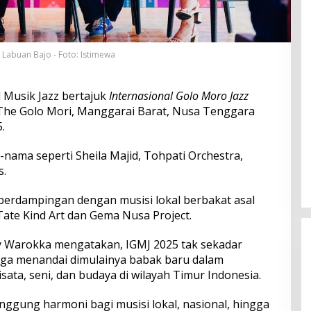
i Labuan Bajo - Foto: Istimewa
l Musik Jazz bertajuk
Internasional Golo Moro Jazz
 The Golo Mori, Manggarai Barat, Nusa Tenggara
.
ama seperti Sheila Majid, Tohpati Orchestra,
s.
l berdampingan dengan musisi lokal berbakat asal
ate Kind Art dan Gema Nusa Project.
y Warokka mengatakan, IGMJ 2025 tak sekadar
uga menandai dimulainya babak baru dalam
a, seni, dan budaya di wilayah Timur Indonesia.
nggung harmoni bagi musisi lokal, nasional, hingga