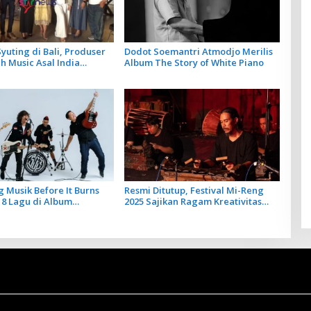
yuting di Bali, Produser
Dodot Soemantri Atmodjo Merilis
 Music Asal India
Album The Story of White Piano
Artis Lokal dalam 2 Lagu
ya
 Musik Before It Burns
Resmi Ditutup, Festival Mi-Reng
 8 Lagu di Album
2025 Sajikan Ragam Kreativitas
 SOB
Komposer New Music For Gamelan