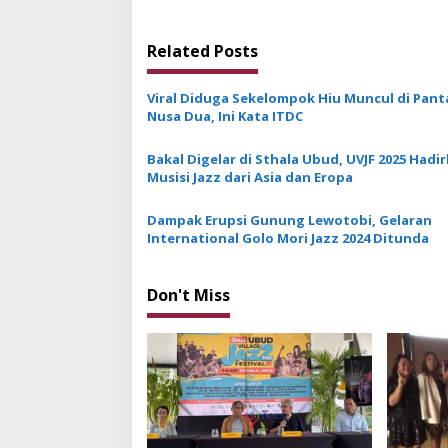
s
t
Related Posts
n
a
Viral Diduga Sekelompok Hiu Muncul di Pant
v
Nusa Dua, Ini Kata ITDC
i
Bakal Digelar di Sthala Ubud, UVJF 2025 Hadi
g
Musisi Jazz dari Asia dan Eropa
a
Dampak Erupsi Gunung Lewotobi, Gelaran
t
International Golo Mori Jazz 2024 Ditunda
i
o
Don't Miss
n