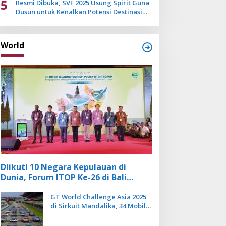
5
Resmi Dibuka, SVF 2025 Usung Spirit Guna
Dusun untuk Kenalkan Potensi Destinasi
Wisata Sanur
World
Diikuti 10 Negara Kepulauan di
Dunia, Forum ITOP Ke-26 di Bali
Angkat Pariwisata Kebugaran
Berbasis Alam dan Budaya
GT World Challenge Asia 2025
di Sirkuit Mandalika, 34 Mobil
Balap Dunia Bakal Adu
Kecepatan