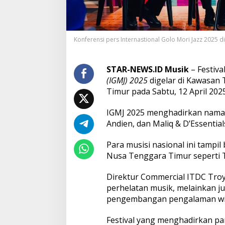
S
u
k
s
Konferensi pers Internastional Golo Mori Jazz 2025 d
e
s
D
i
STAR-NEWS.ID Musik
– Festiva
g
(IGMJ) 2025
digelar di Kawasan
e
Timur pada Sabtu, 12 April 2025
l
a
IGMJ 2025 menghadirkan nama-n
r
d
Andien, dan Maliq & D’Essential
i
N
Para musisi nasional ini tampi
T
Nusa Tenggara Timur seperti T
T
d
Direktur Commercial ITDC Tro
e
n
perhelatan musik, melainkan j
g
pengembangan pengalaman wisat
a
n
Festival yang menghadirkan pa
K