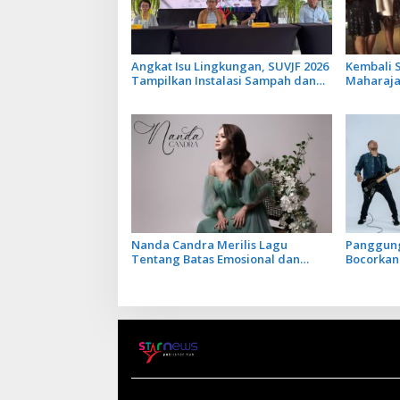
Angkat Isu Lingkungan, SUVJF 2026
Kembali S
Tampilkan Instalasi Sampah dan
Maharajah
Panggung Bertenaga Surya
Libatkan 
Terbarun
Nanda Candra Merilis Lagu
Panggung
Tentang Batas Emosional dan
Bocorkan
Harga Diri dengan Single Setara
Keempat