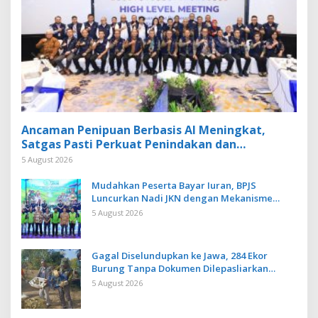
Ancaman Penipuan Berbasis AI Meningkat,
Satgas Pasti Perkuat Penindakan dan
Pengembangan Aplikasi Anti Penipuan
5 August 2026
Mudahkan Peserta Bayar Iuran, BPJS
Luncurkan Nadi JKN dengan Mekanisme
Menabung
5 August 2026
Gagal Diselundupkan ke Jawa, 284 Ekor
Burung Tanpa Dokumen Dilepasliarkan
Cegah Ancaman Penyakit
5 August 2026