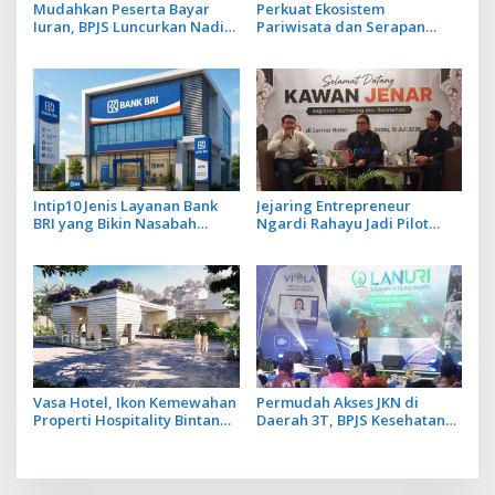
Mudahkan Peserta Bayar
Perkuat Ekosistem
Iuran, BPJS Luncurkan Nadi
Pariwisata dan Serapan
JKN dengan Mekanisme
Investasi, Sira Village Grand
Menabung
Outlet Bali Resmi Dibuka di
KEK Kura Kura
Intip10 Jenis Layanan Bank
Jejaring Entrepreneur
BRI yang Bikin Nasabah
Ngardi Rahayu Jadi Pilot
Tetap Setia
Project Ekosistem UMKM
Nusa Dua
Vasa Hotel, Ikon Kemewahan
Permudah Akses JKN di
Properti Hospitality Bintang
Daerah 3T, BPJS Kesehatan
Lima Hadir di Ubud
Hadirkan Layanan Ujung
Negeri