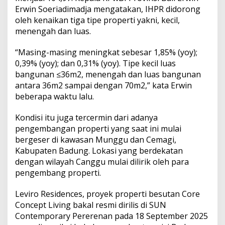
e
Erwin Soeriadimadja mengatakan, IHPR didorong
r
oleh kenaikan tiga tipe properti yakni, kecil,
k
o
menengah dan luas.
n
s
“Masing-masing meningkat sebesar 1,85% (yoy);
e
0,39% (yoy); dan 0,31% (yoy). Tipe kecil luas
p
bangunan ≤36m2, menengah dan luas bangunan
S
c
antara 36m2 sampai dengan 70m2,” kata Erwin
a
beberapa waktu lalu.
n
d
Kondisi itu juga tercermin dari adanya
i
pengembangan properti yang saat ini mulai
n
a
bergeser di kawasan Munggu dan Cemagi,
s
Kabupaten Badung. Lokasi yang berdekatan
i
dengan wilayah Canggu mulai dilirik oleh para
a
pengembang properti.
n
L
i
Leviro Residences, proyek properti besutan Core
v
Concept Living bakal resmi dirilis di SUN
i
Contemporary Pererenan pada 18 September 2025
n