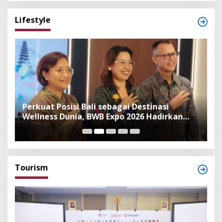
Lifestyle
n
Perkuat Posisi Bali sebagai Destinasi
F
Wellness Dunia, BWB Expo 2026 Hadirkan
I
Exhibitor Nasional dan Global
K
Tourism