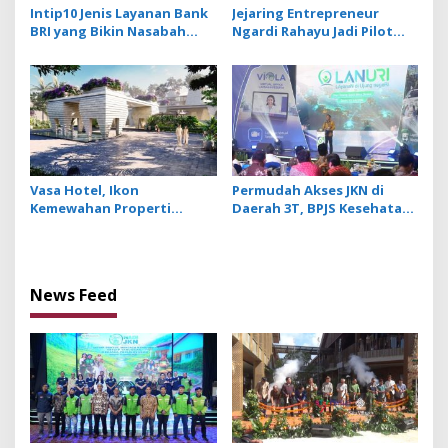
Intip10 Jenis Layanan Bank
Jejaring Entrepreneur
BRI yang Bikin Nasabah
Ngardi Rahayu Jadi Pilot
Tetap Setia
Project Ekosistem UMKM
Nusa Dua
Vasa Hotel, Ikon
Permudah Akses JKN di
Kemewahan Properti
Daerah 3T, BPJS Kesehatan
Hospitality Bintang Lima
Hadirkan Layanan Ujung
Hadir di Ubud
Negeri
News Feed