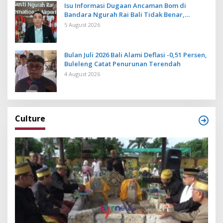
Isu Informasi Dugaan Ancaman Bom di
Bandara Ngurah Rai Bali Tidak Benar,
Operasional Penerbangan Lancar
5 August 2026
Bulan Juli 2026 Bali Alami Deflasi -0,51 Persen,
Buleleng Catat Penurunan Terendah
4 August 2026
Culture