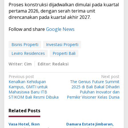
Proses konstruksi dijadwalkan dimulai pada kuartal
pertama 2026, dengan serah terima unit
direncanakan pada kuartal akhir 2027.
Follow and share
Google News
Bisnis Properti
Investasi Properti
Leviro Residences
Properti Bali
Writer: Cim
Editor: Redaksi
P
Previous post
Next post
Kenalkan Kehidupan
The Genius Future Summit
o
Kampus, GMTI untuk
2025 di Bali Bakal Dihadiri
s
Mahasiswa Baru ITB
Puluhan Inovator dan
STIKOM Bali Resmi Dibuka
Pemikir Visioner Kelas Dunia
t
n
Related Posts
a
v
Vasa Hotel, Ikon
Damara Estate Jimbaran,