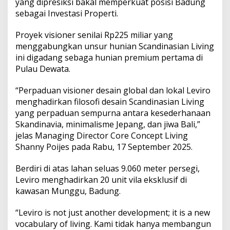
yang dipresiksi bakal memperkuat posisi Badung
g
sebagai Investasi Properti.
D
i
g
Proyek visioner senilai Rp225 miliar yang
a
menggabungkan unsur hunian Scandinasian Living
d
ini digadang sebaga hunian premium pertama di
a
Pulau Dewata.
n
g
T
“Perpaduan visioner desain global dan lokal Leviro
e
menghadirkan filosofi desain Scandinasian Living
r
yang perpaduan sempurna antara kesederhanaan
m
Skandinavia, minimalisme Jepang, dan jiwa Bali,”
e
w
jelas Managing Director Core Concept Living
a
Shanny Poijes pada Rabu, 17 September 2025.
h
d
Berdiri di atas lahan seluas 9.060 meter persegi,
i
Leviro menghadirkan 20 unit vila eksklusif di
M
u
kawasan Munggu, Badung.
n
g
“Leviro is not just another development; it is a new
g
vocabulary of living. Kami tidak hanya membangun
u