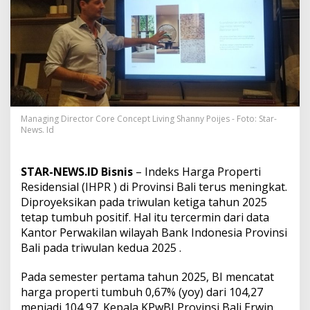
t
i
d
i
B
a
l
i
M
e
Managing Director Core Concept Living Shanny Poijes - Foto: Star-
n
News. Id
i
n
g
STAR-NEWS.ID Bisnis
– Indeks Harga Properti
k
Residensial (IHPR ) di Provinsi Bali terus meningkat.
a
Diproyeksikan pada triwulan ketiga tahun 2025
t
,
tetap tumbuh positif. Hal itu tercermin dari data
H
Kantor Perwakilan wilayah Bank Indonesia Provinsi
u
Bali pada triwulan kedua 2025 .
n
i
Pada semester pertama tahun 2025, BI mencatat
a
n
harga properti tumbuh 0,67% (yoy) dari 104,27
B
menjadi 104,97. Kepala KPwBI Provinsi Bali Erwin