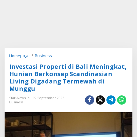
Homepage
/
Business
I
n
Investasi Properti di Bali Meningkat,
v
e
Hunian Berkonsep Scandinasian
s
Living Digadang Termewah di
t
Munggu
a
s
Star-News.id
19 September 2025
i
Business
P
r
o
p
e
r