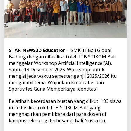
k
u
n
g
P
e
l
a
t
i
STAR-NEWS.ID Education
– SMK TI Bali Global
h
Badung dengan difasilitasi oleh ITB STIKOM Bali
a
menggelar Workshop Artificial Intelligence (AI),
n
Sabtu, 13 Desember 2025. Workshop untuk
d
i
mengisi jeda waktu semester ganjil 2025/2026 itu
S
mengambil tema ‘Wujudkan Kreativitas dan
M
Sportivitas Guna Memperkaya Identitas”.
K
T
Pelatihan kecerdasan buatan yang diikuti 183 siswa
I
B
itu, difasilitasi oleh ITB STIKOM Bali, yang
a
menghadirkan pembicara dari para dosen di
l
kampus teknologi terbesar di Bali Nusra itu.
i
G