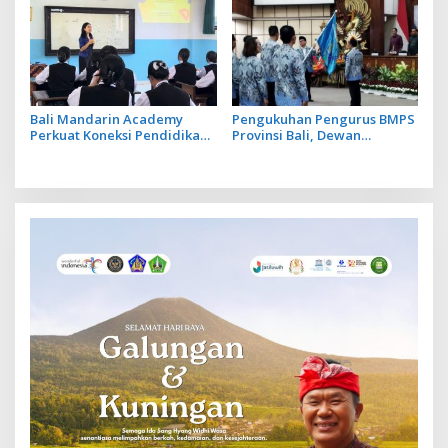
Bali Mandarin Academy
Pengukuhan Pengurus BMPS
Perkuat Koneksi Pendidikan
Provinsi Bali, Dewan
hingga Karir bagi Indonesia
Pimpinan Pusat Kukuhkan
dan Tiongkok
Made Sumitra Chandra
sebagai Ketua