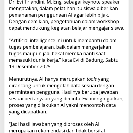
Dr. Evi Triandini, M. Eng. sebagai keynote speaker
l
o
mengatakan, dalam pelatihan itu siswa diberikan
b
pemahaman penggunaan AI agar lebih bijak.
a
Dengan demikian, pengetahuan dalam workshop
l
dapat mendukung kegiatan belajar mengajar siswa.
B
a
d
“Artificial intelligence ini untuk membantu dalam
u
tugas pembelajaran, baik dalam mengerjakan
n
tugas maupun jadi bekal mereka nanti saat
g
memasuki dunia kerja,” kata Evi di Badung, Sabtu,
d
e
13 Desember 2025.
n
g
Menurutnya, AI hanya merupakan
tools
yang
a
dirancang untuk mengolah data sesuai dengan
n
permintaan pengguna. Hasilnya berupa jawaban
W
o
sesuai pertanyaan yang diminta. Evi mengingatkan,
r
proses yang dilakukan AI yakni mencontoh data
k
yang didapatkan.
s
h
“Jadi hasil jawaban yang diproses oleh AI
o
p
merupakan rekomendasi dan tidak bersifat