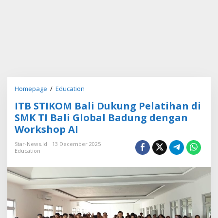
Homepage
/
Education
I
T
ITB STIKOM Bali Dukung Pelatihan di
B
S
SMK TI Bali Global Badung dengan
T
Workshop AI
I
K
Star-News.id
13 December 2025
O
Education
M
B
a
l
i
D
u