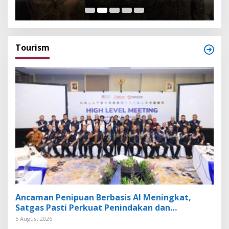
Exhibitor Nasional dan Global
K
Tourism
Ancaman Penipuan Berbasis AI Meningkat,
Satgas Pasti Perkuat Penindakan dan
Pengembangan Aplikasi Anti Penipuan
5 August 2026