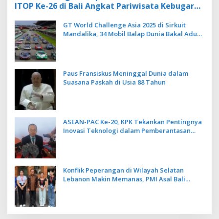
ITOP Ke-26 di Bali Angkat Pariwisata Kebugaran
Berbasis Alam dan Budaya
GT World Challenge Asia 2025 di Sirkuit
Mandalika, 34 Mobil Balap Dunia Bakal Adu
Kecepatan
Paus Fransiskus Meninggal Dunia dalam
Suasana Paskah di Usia 88 Tahun
ASEAN-PAC Ke-20, KPK Tekankan Pentingnya
Inovasi Teknologi dalam Pemberantasan
Korupsi
Konflik Peperangan di Wilayah Selatan
Lebanon Makin Memanas, PMI Asal Bali
Dipulangkan ke Indonesia