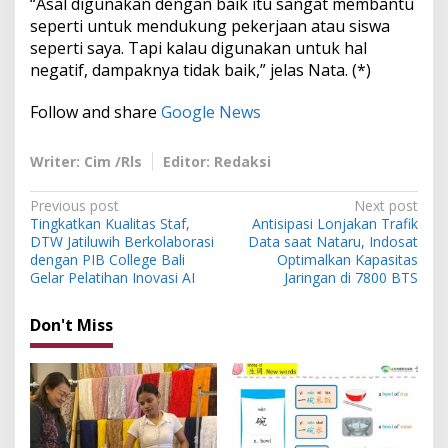
“Asal digunakan dengan baik itu sangat membantu
seperti untuk mendukung pekerjaan atau siswa
seperti saya. Tapi kalau digunakan untuk hal
negatif, dampaknya tidak baik,” jelas Nata. (*)
Follow and share
Google News
Writer: Cim /Rls
Editor: Redaksi
P
Previous post
Next post
Tingkatkan Kualitas Staf,
Antisipasi Lonjakan Trafik
o
DTW Jatiluwih Berkolaborasi
Data saat Nataru, Indosat
s
dengan PIB College Bali
Optimalkan Kapasitas
Gelar Pelatihan Inovasi AI
Jaringan di 7800 BTS
t
n
Don't Miss
a
v
i
g