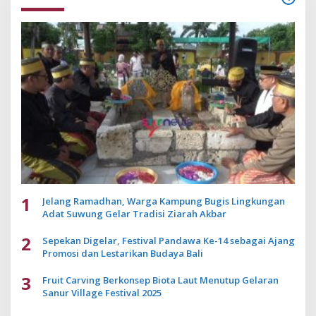
1
Jelang Ramadhan, Warga Kampung Bugis Lingkungan
Adat Suwung Gelar Tradisi Ziarah Akbar
2
Sepekan Digelar, Festival Pandawa Ke-14 sebagai Ajang
Promosi dan Lestarikan Budaya Bali
3
Fruit Carving Berkonsep Biota Laut Menutup Gelaran
Sanur Village Festival 2025