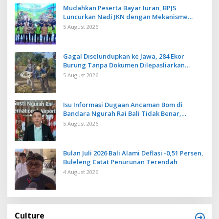
Mudahkan Peserta Bayar Iuran, BPJS
Luncurkan Nadi JKN dengan Mekanisme
Menabung
5 August 2026
Gagal Diselundupkan ke Jawa, 284 Ekor
Burung Tanpa Dokumen Dilepasliarkan
Cegah Ancaman Penyakit
5 August 2026
Isu Informasi Dugaan Ancaman Bom di
Bandara Ngurah Rai Bali Tidak Benar,
Operasional Penerbangan Lancar
5 August 2026
Bulan Juli 2026 Bali Alami Deflasi -0,51 Persen,
Buleleng Catat Penurunan Terendah
4 August 2026
Culture