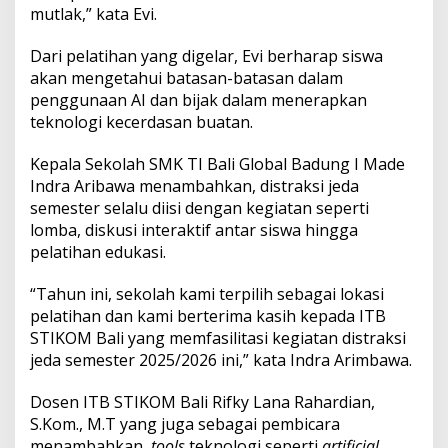
A
mutlak,” kata Evi.
I
Dari pelatihan yang digelar, Evi berharap siswa
akan mengetahui batasan-batasan dalam
penggunaan AI dan bijak dalam menerapkan
teknologi kecerdasan buatan.
Kepala Sekolah SMK TI Bali Global Badung I Made
Indra Aribawa menambahkan, distraksi jeda
semester selalu diisi dengan kegiatan seperti
lomba, diskusi interaktif antar siswa hingga
pelatihan edukasi.
“Tahun ini, sekolah kami terpilih sebagai lokasi
pelatihan dan kami berterima kasih kepada ITB
STIKOM Bali yang memfasilitasi kegiatan distraksi
jeda semester 2025/2026 ini,” kata Indra Arimbawa.
Dosen ITB STIKOM Bali Rifky Lana Rahardian,
S.Kom., M.T yang juga sebagai pembicara
menambahkan,
tools
teknologi seperti
artificial