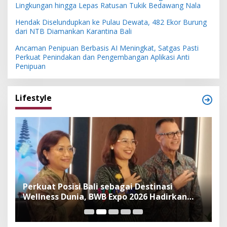
Lingkungan hingga Lepas Ratusan Tukik Bedawang Nala
Hendak Diselundupkan ke Pulau Dewata, 482 Ekor Burung
dari NTB Diamankan Karantina Bali
Ancaman Penipuan Berbasis AI Meningkat, Satgas Pasti
Perkuat Penindakan dan Pengembangan Aplikasi Anti
Penipuan
Lifestyle
n
Perkuat Posisi Bali sebagai Destinasi
F
Wellness Dunia, BWB Expo 2026 Hadirkan
I
Exhibitor Nasional dan Global
K