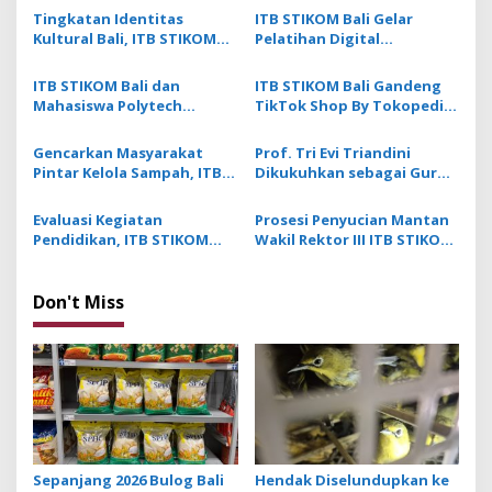
v
Tingkatan Identitas
ITB STIKOM Bali Gelar
Kultural Bali, ITB STIKOM
Pelatihan Digital
i
Bali Dukung !eberlanjutan
Fabrication Berbasis
g
Usaha Perempuan
Teknologi 3D Scanner
ITB STIKOM Bali dan
ITB STIKOM Bali Gandeng
Pengrajin Kebaya
Mahasiswa Polytech
TikTok Shop By Tokopedia
a
Montpellier Prancis
Cetak Talenta
t
Berkolaborasi Kembangkan
Perdagangan Berbasis
Gencarkan Masyarakat
Prof. Tri Evi Triandini
Desa Digital di Punggul
Digital
i
Pintar Kelola Sampah, ITB
Dikukuhkan sebagai Guru
STIKOM Bali Laksanakan
Besar ITB STIKOM Bali
o
Literasi Pengelolaan TPS3R
Evaluasi Kegiatan
Prosesi Penyucian Mantan
n
Pendidikan, ITB STIKOM
Wakil Rektor III ITB STIKOM
Bali Gelar RTM
Bali Menjadi Sulinggih
Don't Miss
Sepanjang 2026 Bulog Bali
Hendak Diselundupkan ke