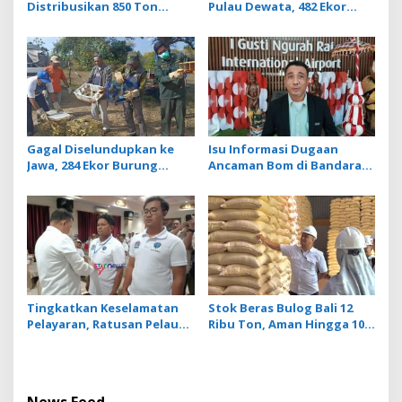
Distribusikan 850 Ton
Pulau Dewata, 482 Ekor
Beras Premium ke Jaringan
Burung dari NTB
Ritel Moderen
Diamankan Karantina Bali
Gagal Diselundupkan ke
Isu Informasi Dugaan
Jawa, 284 Ekor Burung
Ancaman Bom di Bandara
Tanpa Dokumen
Ngurah Rai Bali Tidak
Dilepasliarkan Cegah
Benar, Operasional
Ancaman Penyakit
Penerbangan Lancar
Tingkatkan Keselamatan
Stok Beras Bulog Bali 12
Pelayaran, Ratusan Pelaut
Ribu Ton, Aman Hingga 10
di Bali Ikuti Pelatihan MPR
Bulan ke Depan
dan JMPR
News Feed