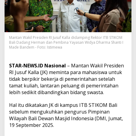
a
n
B
e
r
p
i
Mantan Wakil Presiden RI Jusuf Kalla didamping Rektor ITB STIKOM
k
Bali Dadang Herman dan Pembina Yayasan Widya Dharma Shanti I
i
Made Bandem - Foto: Istimewa
r
K
e
STAR-NEWS.ID Nasional
– Mantan Wakil Presiden
r
RI Jusuf Kalla (JK) meminta para mahasiswa untuk
j
a
tidak berpikir bekerja di pemerintahan setelah
d
tamat kuliah, lantaran peluang di pemerintahan
i
lebih sedikit dibandingkan bidang swasta.
P
e
Hal itu dikatakan JK di kampus ITB STIKOM Bali
m
e
sebelum mengukuhkan pengurus Pimpinan
r
Wilayah Bali Dewan Masjid Indonesia (DMI, Jumat,
i
19 September 2025.
n
t