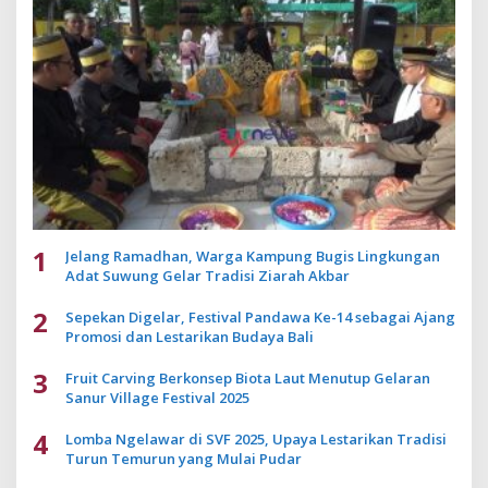
1
Jelang Ramadhan, Warga Kampung Bugis Lingkungan
Adat Suwung Gelar Tradisi Ziarah Akbar
2
Sepekan Digelar, Festival Pandawa Ke-14 sebagai Ajang
Promosi dan Lestarikan Budaya Bali
3
Fruit Carving Berkonsep Biota Laut Menutup Gelaran
Sanur Village Festival 2025
4
Lomba Ngelawar di SVF 2025, Upaya Lestarikan Tradisi
Turun Temurun yang Mulai Pudar