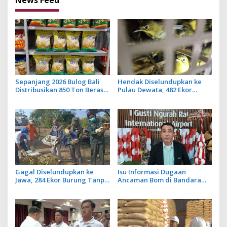
Sepanjang 2026 Bulog Bali
Hendak Diselundupkan ke
Distribusikan 850 Ton Beras
Pulau Dewata, 482 Ekor
Premium ke Jaringan Ritel
Burung dari NTB Diamankan
Moderen
Karantina Bali
Gagal Diselundupkan ke
Isu Informasi Dugaan
Jawa, 284 Ekor Burung Tanpa
Ancaman Bom di Bandara
Dokumen Dilepasliarkan
Ngurah Rai Bali Tidak Benar,
Cegah Ancaman Penyakit
Operasional Penerbangan
Lancar