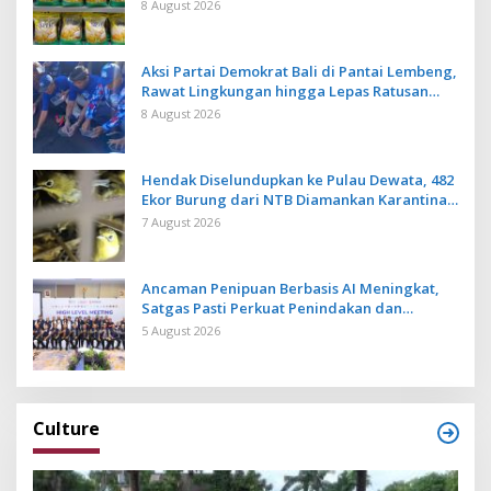
Moderen
8 August 2026
Aksi Partai Demokrat Bali di Pantai Lembeng,
Rawat Lingkungan hingga Lepas Ratusan
Tukik Bedawang Nala
8 August 2026
Hendak Diselundupkan ke Pulau Dewata, 482
Ekor Burung dari NTB Diamankan Karantina
Bali
7 August 2026
Ancaman Penipuan Berbasis AI Meningkat,
Satgas Pasti Perkuat Penindakan dan
Pengembangan Aplikasi Anti Penipuan
5 August 2026
Culture