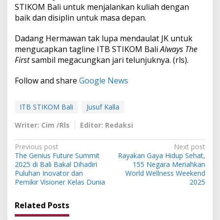
STIKOM Bali untuk menjalankan kuliah dengan
baik dan disiplin untuk masa depan.
Dadang Hermawan tak lupa mendaulat JK untuk
mengucapkan tagline ITB STIKOM Bali
Always The
First
sambil megacungkan jari telunjuknya. (rls).
Follow and share
Google News
ITB STIKOM Bali
Jusuf Kalla
Writer: Cim /Rls
Editor: Redaksi
P
Previous post
Next post
The Genius Future Summit
Rayakan Gaya Hidup Sehat,
o
2025 di Bali Bakal Dihadiri
155 Negara Meriahkan
s
Puluhan Inovator dan
World Wellness Weekend
Pemikir Visioner Kelas Dunia
2025
t
n
Related Posts
a