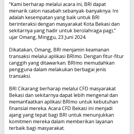
I
“Kami berharap melalui acara ini, BRI dapat
C
menarik calon nasabah sebanyak-banyaknya. Ini
i
adalah kesempatan yang baik untuk BRI
k
a
berinteraksi dengan masyarakat Kota Bekasi dan
r
sekitarnya yang hadir untuk berolahraga pagi,”
a
ujar Omang, Minggu, 23 Juni 2024.
n
g
Dikatakan, Omang, BRI menjamin keamanan
I
k
transaksi melalui aplikasi BRImo. Dengan fitur-fitur
u
canggih yang ditawarkan. BRImo memudahkan
t
pengguna dalam melakukan berbagai jenis
i
transaksi.
C
a
r
BRI Cikarang berharap melalui CFD masyarakat
F
Bekasi dan sekitarnya dapat lebih mengenal dan
r
memanfaatkan aplikasi BRImo untuk kebutuhan
e
finansial mereka. Acara CFD Bekasi ini menjadi
e
ajang yang tepat bagi BRI untuk menunjukkan
D
a
komitmen mereka dalam memberikan layanan
y
terbaik bagi masyarakat.