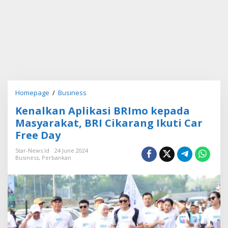
Homepage
/
Business
K
e
Kenalkan Aplikasi BRImo kepada
n
a
Masyarakat, BRI Cikarang Ikuti Car
l
Free Day
k
a
Star-News.id
24 June 2024
n
Business
,
Perbankan
A
p
l
i
k
a
s