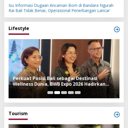
Isu Informasi Dugaan Ancaman Bom di Bandara Ngurah
Rai Bali Tidak Benar, Operasional Penerbangan Lancar
Lifestyle
n
Perkuat Posisi Bali sebagai Destinasi
F
Wellness Dunia, BWB Expo 2026 Hadirkan
I
Exhibitor Nasional dan Global
K
Tourism