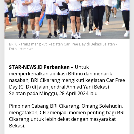
i
B
R
I
m
o
k
e
p
BRI Cikarang mengikuti kegiatan Car Free Day di Bekasi Selatan -
Foto: Istimewa
a
d
a
M
STAR-NEWS.ID Perbankan
– Untuk
a
memperkenalkan aplikasi BRImo dan menarik
s
nasabah, BRI Cikarang mengikuti kegiatan Car Free
y
Day (CFD) di Jalan Jendral Ahmad Yani Bekasi
a
r
Selatan pada Minggu, 28 April 2024 lalu.
a
k
Pimpinan Cabang BRI Cikarang, Omang Solehudin,
a
mengatakan, CFD menjadi momen penting bagi BRI
t
Cikarang untuk lebih dekat dengan masyarakat
,
B
Bekasi.
R