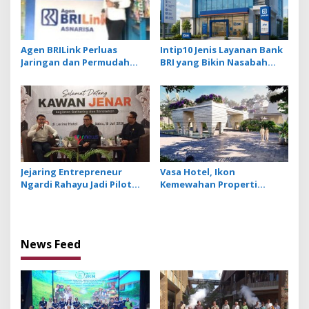
Agen BRILink Perluas
Intip10 Jenis Layanan Bank
Jaringan dan Permudah
BRI yang Bikin Nasabah
Layanan Perbankan
Tetap Setia
Jejaring Entrepreneur
Vasa Hotel, Ikon
Ngardi Rahayu Jadi Pilot
Kemewahan Properti
Project Ekosistem UMKM
Hospitality Bintang Lima
Nusa Dua
Hadir di Ubud
News Feed