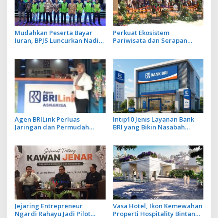
Mudahkan Peserta Bayar
Perkuat Ekosistem
Iuran, BPJS Luncurkan Nadi
Pariwisata dan Serapan
JKN dengan Mekanisme
Investasi, Sira Village Grand
Menabung
Outlet Bali Resmi Dibuka di
KEK Kura Kura
Agen BRILink Perluas
Intip10 Jenis Layanan Bank
Jaringan dan Permudah
BRI yang Bikin Nasabah
Layanan Perbankan
Tetap Setia
Jejaring Entrepreneur
Vasa Hotel, Ikon Kemewahan
Ngardi Rahayu Jadi Pilot
Properti Hospitality Bintang