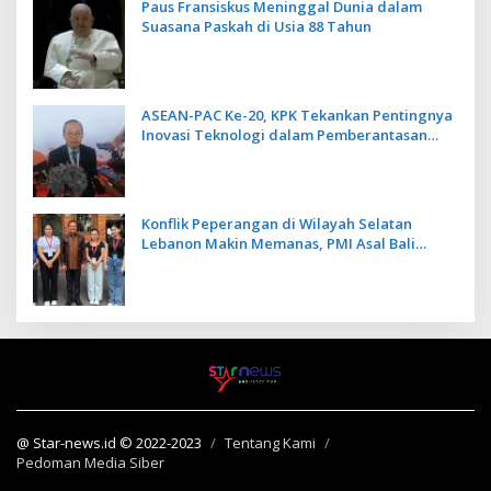
Paus Fransiskus Meninggal Dunia dalam
Suasana Paskah di Usia 88 Tahun
ASEAN-PAC Ke-20, KPK Tekankan Pentingnya
Inovasi Teknologi dalam Pemberantasan
Korupsi
Konflik Peperangan di Wilayah Selatan
Lebanon Makin Memanas, PMI Asal Bali
Dipulangkan ke Indonesia
@ Star-news.id © 2022-2023
Tentang Kami
Pedoman Media Siber