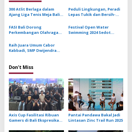
a
v
300 Atlit Berlaga dalam
Peduli Lingkungan, Peradi
Ajang Liga Tenis Meja Bali
Lepas Tukik dan Bersih-
i
Piala Rektor Cup ITB
Bersih Pantai Jimbaran
g
STIKOM Bali
FASI Bali Dorong
Festival Open Water
Perkembangan Olahraga
Swimming 2024 Sedot
a
Dirgantara dan Destinasi
Animo Masyarakat Lokal
t
Aero Wisata di Pulau
Hingga Turis Asing di Bali
Raih Juara Umum Cabor
Dewata
i
Kabbadi, SMP Dwijendra
Boyong 2 Emas, 1 Perak dan
o
1 Perunggu
n
Don't Miss
Axis Cup Fasilitasi Ribuan
Pantai Pandawa Bakal Jadi
Gamers di Bali Ekspresikan
Lintasan Zinc Trail Run 2025
Kreativitas di Ruang Digital