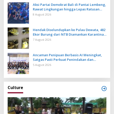
Aksi Partai Demokrat Bali di Pantai Lembeng,
Rawat Lingkungan hingga Lepas Ratusan
Tukik Bedawang Nala
8 August 2026
Hendak Diselundupkan ke Pulau Dewata, 482
Ekor Burung dari NTB Diamankan Karantina
Bali
7 August 2026
Ancaman Penipuan Berbasis AI Meningkat,
Satgas Pasti Perkuat Penindakan dan
Pengembangan Aplikasi Anti Penipuan
5 August 2026
Culture