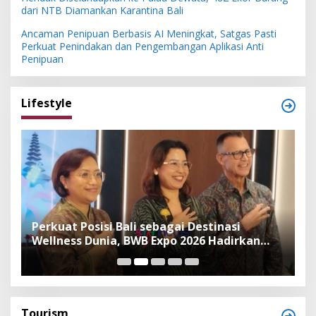
dari NTB Diamankan Karantina Bali
Ancaman Penipuan Berbasis AI Meningkat, Satgas Pasti
Perkuat Penindakan dan Pengembangan Aplikasi Anti
Penipuan
Lifestyle
n
Perkuat Posisi Bali sebagai Destinasi
F
Wellness Dunia, BWB Expo 2026 Hadirkan
I
Exhibitor Nasional dan Global
K
Tourism