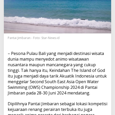
S
e
d
o
t
A
n
i
m
Pantai Jimbaran - Foto: Star-News.id
o
P
e
– Pesona Pulau Bali yang menjadi destinasi wisata
s
dunia mampu menyedot animo wisatawan
e
nusantara maupun mancanegara yang cukup
r
tinggi. Tak hanya itu, Keindahan The Island of God
t
a
itu juga menjadi daya tarik Akuatik Indonesia untuk
S
menggelar Second South East Asia Open Water
e
Swimming (OWS) Championship 2024 di Pantai
c
Jimbaran pada 28-30 Juni 2024 mendatang.
o
n
d
Dipilihnya Pantai Jimbaran sebagai lokasi kompetisi
S
kejuaraan renang perairan terbuka itu juga
o
menarik animo peserta dari berbagai negara