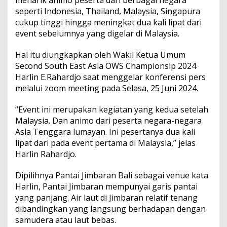
u
seperti Indonesia, Thailand, Malaysia, Singapura
t
h
cukup tinggi hingga meningkat dua kali lipat dari
E
event sebelumnya yang digelar di Malaysia.
a
s
Hal itu diungkapkan oleh Wakil Ketua Umum
t
Second South East Asia OWS Championsip 2024
A
s
Harlin E.Rahardjo saat menggelar konferensi pers
i
melalui zoom meeting pada Selasa, 25 Juni 2024.
a
O
“Event ini merupakan kegiatan yang kedua setelah
W
Malaysia. Dan animo dari peserta negara-negara
S
C
Asia Tenggara lumayan. Ini pesertanya dua kali
h
lipat dari pada event pertama di Malaysia,” jelas
a
Harlin Rahardjo.
m
p
Dipilihnya Pantai Jimbaran Bali sebagai venue kata
i
o
Harlin, Pantai Jimbaran mempunyai garis pantai
n
yang panjang. Air laut di Jimbaran relatif tenang
s
dibandingkan yang langsung berhadapan dengan
h
samudera atau laut bebas.
i