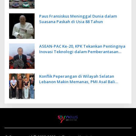
Paus Fransiskus Meninggal Dunia dalam
Suasana Paskah di Usia 88 Tahun
ASEAN-PAC Ke-20, KPK Tekankan Pentingnya
Inovasi Teknologi dalam Pemberantasan
Korupsi
Konflik Peperangan di Wilayah Selatan
Lebanon Makin Memanas, PMI Asal Bali
Dipulangkan ke Indonesia