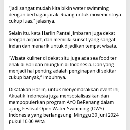
p
2
“Jadi sangat mudah kita bikin water swimming
0
dengan berbagai jarak. Ruang untuk movementnya
2
cukup luas,” jelasnya.
4
C
Selain itu, kata Harlin Pantai Jimbaran juga dekat
u
k
dengan airport, dan memiliki sunset yang sangat
u
indan dan menarik untuk dijadikan tempat wisata.
p
T
“Wisata kuliner di dekat situ juga ada sea food ter
i
enak di Bali dan mungkin di Indonesia. Dan yang
n
g
menjadi hal penting adalah penginapan di sekitar
g
cukup banyak,” imbuhnya.
i
Dikatakan Harlin, untuk menyemarakkan event ini,
Akuatik Indonesia juga mensosialisasikan dan
mempopulerkan program AYO BeRenang dalam
ajang Festival Open Water Swimming (OWS)
Indonesia yang berlangsung, Minggu 30 Juni 2024
pukul 10.00 Wita.