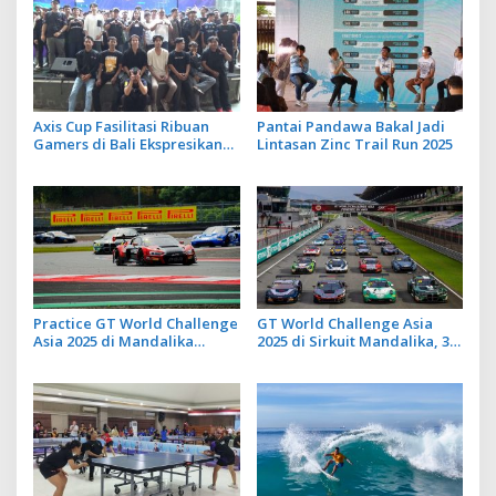
Axis Cup Fasilitasi Ribuan
Pantai Pandawa Bakal Jadi
Gamers di Bali Ekspresikan
Lintasan Zinc Trail Run 2025
Kreativitas di Ruang Digital
Practice GT World Challenge
GT World Challenge Asia
Asia 2025 di Mandalika
2025 di Sirkuit Mandalika, 34
Circuit, Wei Lu dan Alessio
Mobil Balap Dunia Bakal Adu
Picariello Jadi Pembalap
Kecepatan
Tercepat