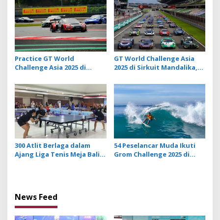
Practice GT World
GT World Challenge Asia
Challenge Asia 2025 di
2025 di Sirkuit Mandalika,
Mandalika Circuit, Wei Lu
34 Mobil Balap Dunia Bakal
dan Alessio Picariello Jadi
Adu Kecepatan
Pembalap Tercepat
300 Atlit Berlaga dalam
54 Peselancar Muda Ikuti
Ajang Liga Tenis Meja Bali
Grom Challenge 2025 di
Piala Rektor Cup ITB
Pantai Serangan
STIKOM Bali
News Feed