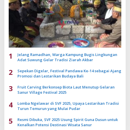
1
Jelang Ramadhan, Warga Kampung Bugis Lingkungan
Adat Suwung Gelar Tradisi Ziarah Akbar
2
Sepekan Digelar, Festival Pandawa Ke-14 sebagai Ajang
Promosi dan Lestarikan Budaya Bali
3
Fruit Carving Berkonsep Biota Laut Menutup Gelaran
Sanur Village Festival 2025
4
Lomba Ngelawar di SVF 2025, Upaya Lestarikan Tradisi
Turun Temurun yang Mulai Pudar
5
Resmi Dibuka, SVF 2025 Usung Spirit Guna Dusun untuk
Kenalkan Potensi Destinasi Wisata Sanur