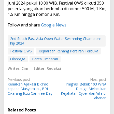
Juni 2024 pukul 10.00 WIB. Festival OWS diikuti 350
peserta yang akan berlomba di nomor 500 M, 1 Km,
1,5 Km hingga nomor 3 Km.
Follow and share
Google News
2nd South East Asia Open Water Swimming Champions
hip 2024
Festival OWS
Kejuaraan Renang Perairan Terbuka
Olahraga
Pantai Jimbaran
Writer: Cim
Editor: Redaksi
P
Previous post
Next post
Kenalkan Aplikasi BRImo
Imigrasi Bekuk 103 WNA
o
kepada Masyarakat, BRI
Diduga Melakukan
s
Cikarang Ikuti Car Free Day
Kejahatan Cyber dari Villa di
Tabanan
t
n
Related Posts